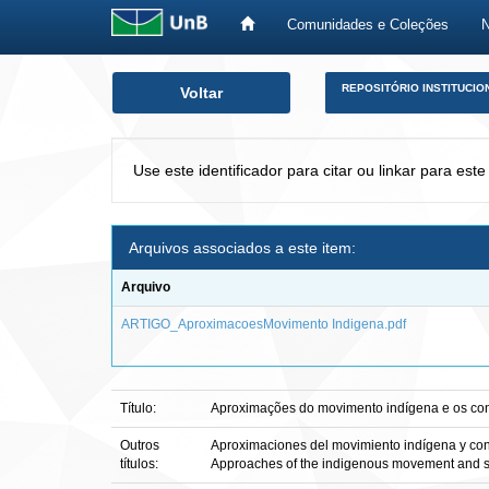
Comunidades e Coleções
Skip
REPOSITÓRIO INSTITUCIO
Voltar
navigation
Use este identificador para citar ou linkar para este
Arquivos associados a este item:
Arquivo
ARTIGO_AproximacoesMovimento Indigena.pdf
Título:
Aproximações do movimento indígena e os confli
Outros
Aproximaciones del movimiento indígena y confl
títulos:
Approaches of the indigenous movement and soc