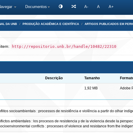
Navegar
Documentos
A-
A
A+
NAL DA UNB
PRODUÇÃO ACADÊMICA E CIENTÍFICA
ARTIGOS PUBLICADOS EM PERI
 item:
http://repositorio.unb.br/handle/10482/22310
Descrição
Tamanho
Format
1,92 MB
Adobe 
tos socioambientais : processos de resistência e violência a partir do olhar indí
ictos ambientales : los procesos de resistencia y de la violencia desde la perspec
ioenvironmental conflicts : processes of violence and resistance from the indige