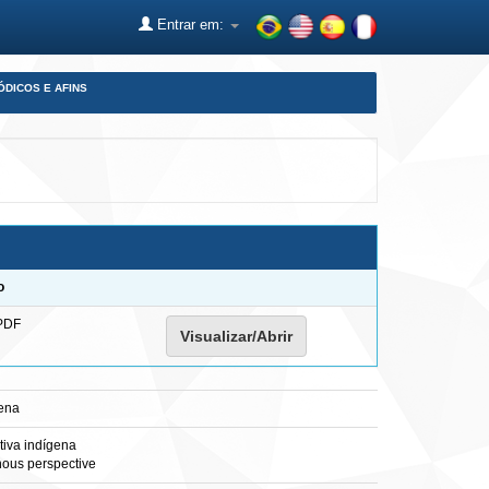
Entrar em:
ÓDICOS E AFINS
o
PDF
Visualizar/Abrir
gena
tiva indígena
nous perspective