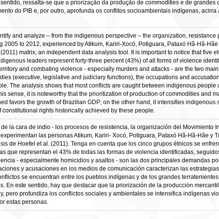
sentido, ressalta-se que a priorização da produção de commodities e de grandes o
nto do PIB e, por outro, aprofunda os conflitos socioambientais indígenas, acirra a
entify and analyze – from the indigenous perspective – the organization, resistanc
ing 2005 to 2012, experienced by Atikum, Kariri-Xocó, Potiguara, Pataxó Hã-Hã-Hãe 
11) matrix, an independent data analysis tool. It is important to notice that five e
digenous leaders represent forty-three percent (43%) of all forms of violence identi
territory and combating violence - especially murders and attacks - are the two main 
dies (executive, legislative and judiciary functions), the occupations and accusati
ple. The analysis shows that most conflicts are caught between indigenous people a
is sense, it is noteworthy that the prioritization of production of commodities and m
ned favors the growth of Brazilian GDP; on the other hand, it intensifies indigenous
 constitutional rights historically achieved by these people.
- de la cara de indio - los procesos de resistencia, la organización del Movimiento In
experimentan las personas Atikum, Kariri- Xocó, Potiguara, Pataxó Hã-Hã-Hãe y Tru
is de Hoefel et al. (2011). Tenga en cuenta que los cinco grupos étnicos se enfrent
as que representan el 43% de todas las formas de violencia identificadas, seguidos
violencia - especialmente homicidios y asaltos - son las dos principales demandas pol
paciones y acusaciones en los medios de comunicación caracterizan las estrategias
nflictos se encuentran entre los pueblos indígenas y de los grandes terratenientes
s. En este sentido, hay que destacar que la priorización de la producción mercantil 
y, pero profundiza los conflictos sociales y ambientales se intensifica indígenas v
or estas personas.