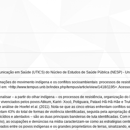
nicação em Saúde (UTICS) do Núcleo de Estudos de Saúde Pública (NESP) - Univ
ações do movimento indígena e os conflitos socioambientais: processos de resistên
el em: <http://www.tempus.unb.br/index.php/tempus/article/view/1418/1195>. Acesso
nalisar – a partir do olhar indígena – os processos de resistência, organização do
 vivenciados pelos povos Atikum, Kariri- Xocó, Potiguara, Pataxó Hã-Hã-Hãe e Tru
análise de Hoefel et al. (2011). Nota-se que as cinco etnias enfrentam conflitos 
am 43% do total de formas de violência identificadas, seguida pela apropriação de 
icídios e atentados – são as duas principais bandeiras de luta identificadas. Com 
iário), as ocupações e denúncias na mídia caracterizam-se como as estratégias cen
avados entre os povos indígenas e os grandes proprietários de terras, sinalizand