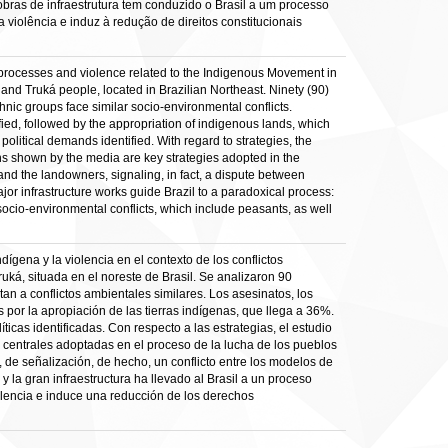
bras de infraestrutura tem conduzido o Brasil a um processo
 violência e induz à redução de direitos constitucionais
e processes and violence related to the Indigenous Movement in
and Truká people, located in Brazilian Northeast. Ninety (90)
thnic groups face similar socio-environmental conflicts.
fied, followed by the appropriation of indigenous lands, which
political demands identified. With regard to strategies, the
ons shown by the media are key strategies adopted in the
nd the landowners, signaling, in fact, a dispute between
ajor infrastructure works guide Brazil to a paradoxical process:
 socio-environmental conflicts, which include peasants, as well
dígena y la violencia en el contexto de los conflictos
ká, situada en el noreste de Brasil. Se analizaron 90
an a conflictos ambientales similares. Los asesinatos, los
 por la apropiación de las tierras indígenas, que llega a 36%.
íticas identificadas. Con respecto a las estrategias, el estudio
 centrales adoptadas en el proceso de la lucha de los pueblos
, de señalización, de hecho, un conflicto entre los modelos de
y la gran infraestructura ha llevado al Brasil a un proceso
iolencia e induce una reducción de los derechos