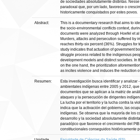
de sociedades absolutamente distintas. Nesse 
paradoxal que, por um lado, favorece o crescime
historicamente conquistados por estes povos.
Abstract:
This is a documentary research that aims to id
the socio-environmental conflicts context, dur
documents were analyzed through Hoefel et al (20
Murders, attacks and persecution suffered by in
reaches thirty-six percent (36%). Struggles for 
study indicates that actuation of government bo
struggle process related to the indigenous peo
development models and distinct societies. In th
on the one hand, the prioritization aforementio
as incites violence and induces the reduction of
Resumen:
Esta investigación busca identificar y analizar 
ambientales indígenas entre 2005 y 2012, que 
documentos que se aplican a la matriz de anális
ataques y la persecución de dirigentes indígen
La lucha por el territorio y la lucha contra la 
indica que la activación del gobierno, las ocu
indígenas. Se observa que la mayoría de los co
desarrollo y la sociedad absolutamente distinta
paradójico que favorece el crecimiento del PIB 
constitucionales conseguidos históricamente p
Unidade
Faculdade de Ciências da Saúde (FS)