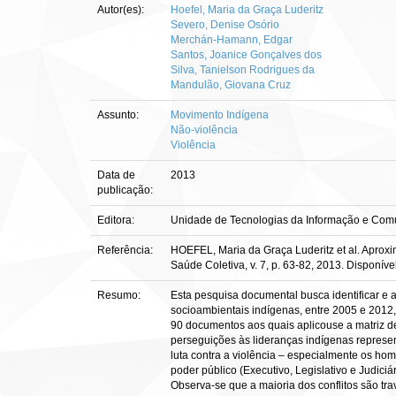
Autor(es):
Hoefel, Maria da Graça Luderitz
Severo, Denise Osório
Merchán-Hamann, Edgar
Santos, Joanice Gonçalves dos
Silva, Tanielson Rodrigues da
Mandulão, Giovana Cruz
Assunto:
Movimento Indígena
Não-violência
Violência
Data de
2013
publicação:
Editora:
Unidade de Tecnologias da Informação e Comu
Referência:
HOEFEL, Maria da Graça Luderitz et al. Aproxim
Saúde Coletiva, v. 7, p. 63-82, 2013. Disponív
Resumo:
Esta pesquisa documental busca identificar e a
socioambientais indígenas, entre 2005 e 2012,
90 documentos aos quais aplicouse a matriz de 
perseguições às lideranças indígenas represent
luta contra a violência – especialmente os hom
poder público (Executivo, Legislativo e Judic
Observa-se que a maioria dos conflitos são tr