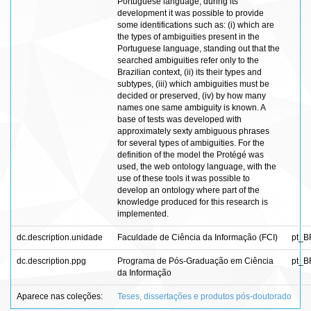
Portuguese language, during its
development it was possible to provide
some identifications such as: (i) which are
the types of ambiguities present in the
Portuguese language, standing out that the
searched ambiguities refer only to the
Brazilian context, (ii) its their types and
subtypes, (iii) which ambiguities must be
decided or preserved, (iv) by how many
names one same ambiguity is known. A
base of tests was developed with
approximately sexty ambiguous phrases
for several types of ambiguities. For the
definition of the model the Protégé was
used, the web ontology language, with the
use of these tools it was possible to
develop an ontology where part of the
knowledge produced for this research is
implemented.
dc.description.unidade
Faculdade de Ciência da Informação (FCI)
pt_B
dc.description.ppg
Programa de Pós-Graduação em Ciência
pt_B
da Informação
Aparece nas coleções:
Teses, dissertações e produtos pós-doutorado