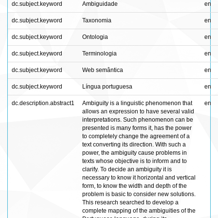
dc.subject.keyword
Ambiguidade
en
dc.subject.keyword
Taxonomia
en
dc.subject.keyword
Ontologia
en
dc.subject.keyword
Terminologia
en
dc.subject.keyword
Web semântica
en
dc.subject.keyword
Língua portuguesa
en
dc.description.abstract1
Ambiguity is a linguistic phenomenon that
en
allows an expression to have several valid
interpretations. Such phenomenon can be
presented is many forms it, has the power
to completely change the agreement of a
text converting its direction. With such a
power, the ambiguity cause problems in
texts whose objective is to inform and to
clarify. To decide an ambiguity it is
necessary to know it horizontal and vertical
form, to know the width and depth of the
problem is basic to consider new solutions.
This research searched to develop a
complete mapping of the ambiguities of the