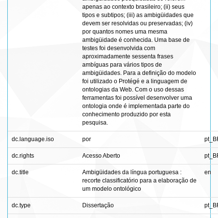
apenas ao contexto brasileiro; (ii) seus
tipos e subtipos; (iii) as ambigüidades que
devem ser resolvidas ou preservadas; (iv)
por quantos nomes uma mesma
ambigüidade é conhecida. Uma base de
testes foi desenvolvida com
aproximadamente sessenta frases
ambíguas para vários tipos de
ambigüidades. Para a definição do modelo
foi utilizado o Protégé e a linguagem de
ontologias da Web. Com o uso dessas
ferramentas foi possível desenvolver uma
ontologia onde é implementada parte do
conhecimento produzido por esta
pesquisa.
dc.language.iso
por
pt_B
dc.rights
Acesso Aberto
pt_B
dc.title
Ambigüidades da língua portuguesa :
en
recorte classificatório para a elaboração de
um modelo ontológico
dc.type
Dissertação
pt_B