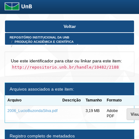
Skip
Voltar
navigation
REPOSITÓRIO INSTITUCIONAL DA UNB
PRODUÇÃO ACADÊMICA E CIENTÍFICA
TESES, DISSERTAÇÕES E PRODUTOS PÓS-DOUTORADO
Use este identificador para citar ou linkar para este item:
http://repositorio.unb.br/handle/10482/2188
Arquivos associados a este item:
Arquivo
Descrição
Tamanho
Formato
2006_LucioBuzondaSilva.pdf
3,19 MB
Adobe
Visu
PDF
Registro completo de metadados