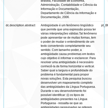
Brasília, Faculdade de Economia,
Administração, Contabilidade e Ciência da
Informação e Documentação,
Departamento de Ciência da Informação e
Documentação, 2006.
dc.description.abstract
Ambigüidade é um fenômeno lingüístico
pt_B
que permite que uma expressão possa ter
várias interpretações válidas.Tal fenômeno
pode apresentar-se de muitas formas, tem
o poder de mudar o entendimento de um
texto convertendo completamente seu
sentido. Com tamanho poder, a
ambigüidade causa problemas em textos
cujo objetivo é informar e esclarecer. Para
resolver uma ambigüidade é necessário
conhecê-la de forma horizontal e vertical.
Saber qual a largura e profundidade do
problema é fundamental para propor
novas soluções. Esta pesquisa buscou
desenvolver um mapeamento completo
das ambigüidades da Língua Portuguesa.
Durante o seu desenvolvimento foi
possível identificar: (i) os tipos de
ambigüidades presentes na Língua
Portuguesa - ressalta-se que as
ambigüidades pesquisadas se referem