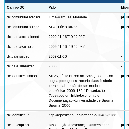
Campo DC
Valor
Idio
dc.contributor.advisor
Lima-Marques, Mamede
pt_B
dc.contributor.author
Silva, Lúcio Buzon da
pt_B
dc.date.accessioned
2009-11-16T19:12:08Z
-
dc.date.available
2009-11-16T19:12:08Z
-
dc.date.issued
2009-11-16
-
dc.date.submitted
2006
-
dc.identifier.citation
SILVA, Lúcio Buzon da. Ambigüidades da
pt_B
língua portuguesa: recorte classificatório
para a elaboração de um modelo
ontológico. 2006. 135 f. Dissertação
(Mestrado em Biblioteconomia e
Documentação)-Universidade de Brasília,
Brasília, 2006.
dc.identifier.uri
http://repositorio.unb.br/handle/10482/2188
-
dc.description
Dissertação (mestrado)—Universidade de
pt_B