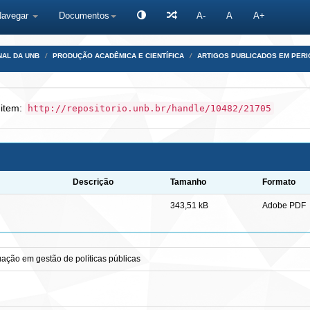
Navegar
Documentos
A-
A
A+
NAL DA UNB
PRODUÇÃO ACADÊMICA E CIENTÍFICA
ARTIGOS PUBLICADOS EM PERI
 item:
http://repositorio.unb.br/handle/10482/21705
Descrição
Tamanho
Formato
343,51 kB
Adobe PDF
duação em gestão de políticas públicas