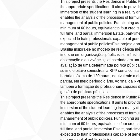
This project presents the Residence in Public P
the appropriate specifications. It aims to provid
immersion of the student learning in a reality 
enables the analysis of the processes of formula
management of public policies. Functioning as 
minimum of 60 hours, equivalent to four credi
full time, and partial immersion Estate, part-tim
expected to train professionals capable of gene
management of public policiesEste projeto apr
Brasília inspira-se no modelo de residência m
imersão em organizações públicas, sem fins lu
observação e da vivência, se inserindo em um 
avaliação de uma determinada política pública,
sétimo e oitavo semestres, a RPP conta com a 
horária máxima de 120 horas, equivalente a oi
parcial, em meio período diário. Ao final da R
também a formação de profissionais capazes de
gestão de políticas públicas. ________
This project presents the Residence in Public P
the appropriate specifications. It aims to provid
immersion of the student learning in a reality 
enables the analysis of the processes of formula
management of public policies. Functioning as 
minimum of 60 hours, equivalent to four credi
full time, and partial immersion Estate, part-tim
expected to train professionals capable of gene
management of public policies