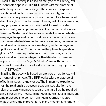
asilia. This activity is based on the type of residency, with
ic, nonprofit or private. The RPP works with the practice of
ss of building specific knowledge. The immersive experience
n on the relationship between state and society, from the
sion of a faculty member's course load and has the required
lished through two mechanisms: Housing with total immersion,
uding proposed intervention, and Field Journal. It is also
r without profit, and improvements in the medium and long-term
 Curso de Gestão de Políticas Públicas da Universidade de
m espaço de aprendizagem prático-reflexiva a partir da sua
em uma realidade diferente daquela costumeira, por meio da
 a análise dos processos de formulação, implementação e
políticas públicas. Cursada como disciplina obrigatória no
da de 60 horas, equivalente a quatro créditos, e carga
rsão total, em tempo integral, e Residência com imersão
 proposta de intervenção, e Diário de Campo. Espera-se
u sem fins lucrativos e melhorias a médio e longo prazo na
_____ ABSTRACT
asilia. This activity is based on the type of residency, with
ic, nonprofit or private. The RPP works with the practice of
ss of building specific knowledge. The immersive experience
n on the relationship between state and society, from the
sion of a faculty member's course load and has the required
lished through two mechanisms: Housing with total immersion,
uding proposed intervention, and Field Journal. It is also
r without profit, and improvements in the medium and long-term