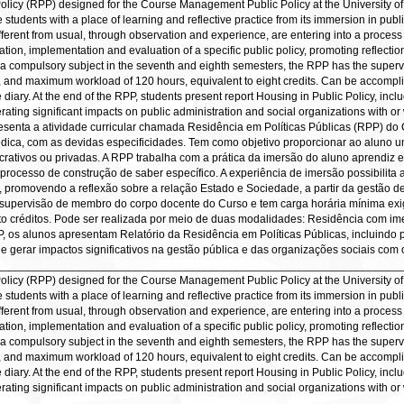
olicy (RPP) designed for the Course Management Public Policy at the University of Br
e students with a place of learning and reflective practice from its immersion in publ
different from usual, through observation and experience, are entering into a proce
tion, implementation and evaluation of a specific public policy, promoting reflectio
a compulsory subject in the seventh and eighth semesters, the RPP has the supervi
ts, and maximum workload of 120 hours, equivalent to eight credits. Can be accomp
e diary. At the end of the RPP, students present report Housing in Public Policy, incl
rating significant impacts on public administration and social organizations with o
esenta a atividade curricular chamada Residência em Políticas Públicas (RPP) do
édica, com as devidas especificidades. Tem como objetivo proporcionar ao aluno u
crativos ou privadas. A RPP trabalha com a prática da imersão do aluno aprendiz 
processo de construção de saber específico. A experiência de imersão possibilita
 promovendo a reflexão sobre a relação Estado e Sociedade, a partir da gestão de 
supervisão de membro do corpo docente do Curso e tem carga horária mínima exigi
to créditos. Pode ser realizada por meio de duas modalidades: Residência com ime
PP, os alunos apresentam Relatório da Residência em Políticas Públicas, incluindo
 gerar impactos significativos na gestão pública e das organizações sociais com o
____________________________________________________________________
olicy (RPP) designed for the Course Management Public Policy at the University of Br
e students with a place of learning and reflective practice from its immersion in publ
different from usual, through observation and experience, are entering into a proce
tion, implementation and evaluation of a specific public policy, promoting reflectio
a compulsory subject in the seventh and eighth semesters, the RPP has the supervi
ts, and maximum workload of 120 hours, equivalent to eight credits. Can be accomp
e diary. At the end of the RPP, students present report Housing in Public Policy, incl
rating significant impacts on public administration and social organizations with o