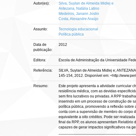
Autor(es):
Silva, Suylan de Almeida Midlej e
Antezana, Natália Latino
Medeiros, Janann Joslin
Costa, Alexandre Araújo
Assunto:
Tecnologia educacional
Política pública
Data de
2012
publicação:
Editora:
Escola de Administração da Universidade Fede
Referência:
SILVA, Suylan de Almeida Midlej e; ANTEZANA, 
145-154, 2012. Disponível em: <http://www.peri
Resumo:
Este projeto apresenta a atividade curricular
residência médica, com as devidas especificid
sem fins lucrativos ou privadas. A RPP trabal
inserindo em um processo de construção de sa
política pública, promovendo a reflexão sobre 
conta com a supervisão de membro do corpo doc
equivalente a oito créditos. Pode ser realiza
final da RPP, os alunos apresentam Relatório 
capazes de gerar impactos significativos na ge
____________________________________