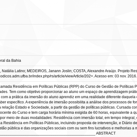
ral da Bahia
Natália Latino; MEDEIROS, Janann Joslin; COSTA, Alexandre Araújo. Projeto Resid
odicos.adm.ufba.br/index.php/rs/article/viewArticle/202>. Acesso em: 03 nov. 2016.
 chamada Residência em Políticas Públicas (RPP) do Curso de Gestão de Políticas P
ades. Tem como objetivo proporcionar ao aluno um espaço de aprendizagem prático
ha com a prática da imersão do aluno aprendiz em uma realidade diferente daquela 
ber específico. A experiência de imersão possibilita a análise dos processos de
a relação Estado e Sociedade, a partir da gestão de políticas públicas. Cursada co
ente do Curso e tem carga horária mínima exigida de 60 horas, equivalente a qua
da por meio de duas modalidades: Residência com imersão total, em tempo integral,
da Residência em Políticas Públicas, incluindo proposta de intervenção, e Diário
stão pública e das organizações sociais com ou sem fins lucrativos e melhorias a m
_____________________________________________ ABSTRACT