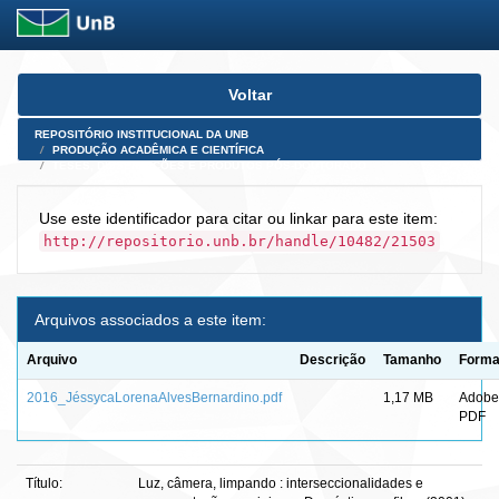
Skip
Voltar
navigation
REPOSITÓRIO INSTITUCIONAL DA UNB
PRODUÇÃO ACADÊMICA E CIENTÍFICA
TESES, DISSERTAÇÕES E PRODUTOS PÓS-DOUTORADO
Use este identificador para citar ou linkar para este item:
http://repositorio.unb.br/handle/10482/21503
Arquivos associados a este item:
Arquivo
Descrição
Tamanho
Forma
2016_JéssycaLorenaAlvesBernardino.pdf
1,17 MB
Adobe
PDF
Título:
Luz, câmera, limpando : interseccionalidades e