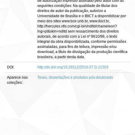
de autorização impresso assinado pelo autor com as
seguintes condições: Na qualidade de titular dos
direitos de autor da publicação, autorizo a
Universidade de Brasília e o IBICT a disponibilizar por
meio dos sites www.bce.unb.br, www.ibict.br,
http://hercules.vtls.com/cgi-bin/ndltd/chameleon?
lng=pt&skin=ndltd sem ressarcimento dos direitos
autorais, de acordo com a Lei nº 9610/98, o texto
integral da obra disponibilizada, conforme permissões
assinaladas, para fins de leitura, impressão e/ou
download, a título de divulgação da produção científica
brasileira, a partir desta data.
DOI:
http://dx.doi.org/10.26512/2016.07.D.21503
Aparece nas
Teses, dissertações e produtos pós-doutorado
coleções: