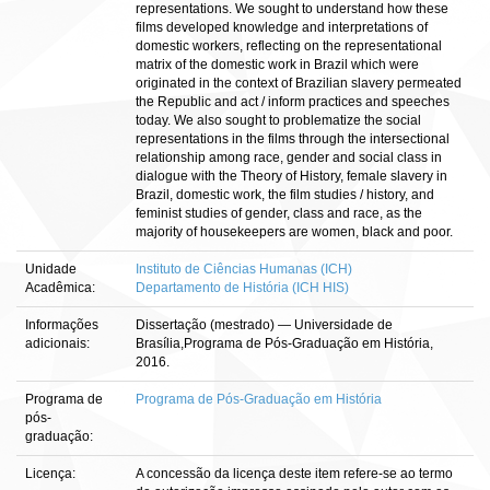
representations. We sought to understand how these
films developed knowledge and interpretations of
domestic workers, reflecting on the representational
matrix of the domestic work in Brazil which were
originated in the context of Brazilian slavery permeated
the Republic and act / inform practices and speeches
today. We also sought to problematize the social
representations in the films through the intersectional
relationship among race, gender and social class in
dialogue with the Theory of History, female slavery in
Brazil, domestic work, the film studies / history, and
feminist studies of gender, class and race, as the
majority of housekeepers are women, black and poor.
Unidade
Instituto de Ciências Humanas (ICH)
Acadêmica:
Departamento de História (ICH HIS)
Informações
Dissertação (mestrado) — Universidade de
adicionais:
Brasília,Programa de Pós-Graduação em História,
2016.
Programa de
Programa de Pós-Graduação em História
pós-
graduação:
Licença:
A concessão da licença deste item refere-se ao termo