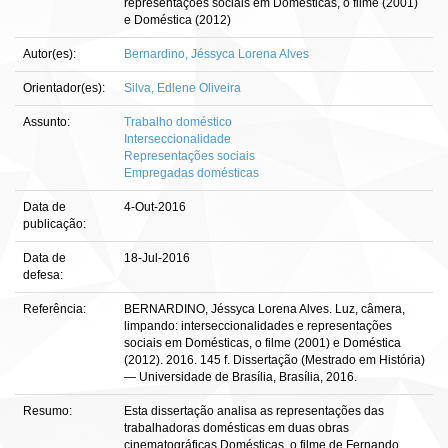
representações sociais em Domésticas, o filme (2001)
e Doméstica (2012)
Autor(es):
Bernardino, Jéssyca Lorena Alves
Orientador(es):
Silva, Edlene Oliveira
Assunto:
Trabalho doméstico
Interseccionalidade
Representações sociais
Empregadas domésticas
Data de
4-Out-2016
publicação:
Data de
18-Jul-2016
defesa:
Referência:
BERNARDINO, Jéssyca Lorena Alves. Luz, câmera,
limpando: interseccionalidades e representações
sociais em Domésticas, o filme (2001) e Doméstica
(2012). 2016. 145 f. Dissertação (Mestrado em História)
— Universidade de Brasília, Brasília, 2016.
Resumo:
Esta dissertação analisa as representações das
trabalhadoras domésticas em duas obras
cinematográficas Domésticas, o filme de Fernando