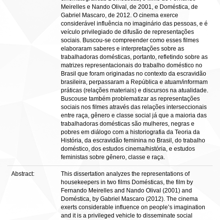
Meirelles e Nando Olival, de 2001, e Doméstica, de
Gabriel Mascaro, de 2012. O cinema exerce
considerável influência no imaginário das pessoas, e é
veículo privilegiado de difusão de representações
sociais. Buscou-se compreender como esses filmes
elaboraram saberes e interpretações sobre as
trabalhadoras domésticas, portanto, refletindo sobre as
matrizes representacionais do trabalho doméstico no
Brasil que foram originadas no contexto da escravidão
brasileira, perpassaram a República e atuam/informam
práticas (relações materiais) e discursos na atualidade.
Buscouse também problematizar as representações
sociais nos filmes através das relações interseccionais
entre raça, gênero e classe social já que a maioria das
trabalhadoras domésticas são mulheres, negras e
pobres em diálogo com a historiografia da Teoria da
História, da escravidão feminina no Brasil, do trabalho
doméstico, dos estudos cinema/história, e estudos
feministas sobre gênero, classe e raça.
Abstract:
This dissertation analyzes the representations of
housekeepers in two films Domésticas, the film by
Fernando Meirelles and Nando Olival (2001) and
Doméstica, by Gabriel Mascaro (2012). The cinema
exerts considerable influence on people’s imagination
and it is a privileged vehicle to disseminate social