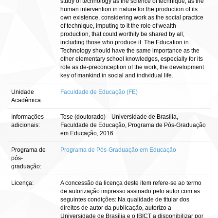
study of technology as the science of technique, as the
human intervention in nature for the production of its
own existence, considering work as the social practice
of technique, imputing to it the role of wealth
production, that could worthily be shared by all,
including those who produce it. The Education in
Technology should have the same importance as the
other elementary school knowledges, especially for its
role as de-preconception of the work, the development
key of mankind in social and individual life.
Unidade
Faculdade de Educação (FE)
Acadêmica:
Informações
Tese (doutorado)—Universidade de Brasília,
adicionais:
Faculdade de Educação, Programa de Pós-Graduação
em Educação, 2016.
Programa de
Programa de Pós-Graduação em Educação
pós-
graduação:
Licença:
A concessão da licença deste item refere-se ao termo
de autorização impresso assinado pelo autor com as
seguintes condições: Na qualidade de titular dos
direitos de autor da publicação, autorizo a
Universidade de Brasília e o IBICT a disponibilizar por