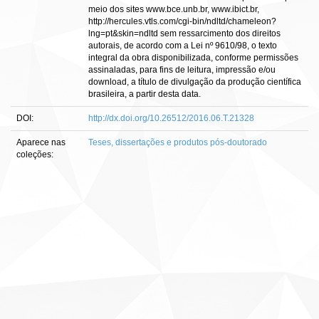
meio dos sites www.bce.unb.br, www.ibict.br,
http://hercules.vtls.com/cgi-bin/ndltd/chameleon?
lng=pt&skin=ndltd sem ressarcimento dos direitos
autorais, de acordo com a Lei nº 9610/98, o texto
integral da obra disponibilizada, conforme permissões
assinaladas, para fins de leitura, impressão e/ou
download, a título de divulgação da produção científica
brasileira, a partir desta data.
DOI:
http://dx.doi.org/10.26512/2016.06.T.21328
Aparece nas
Teses, dissertações e produtos pós-doutorado
coleções: