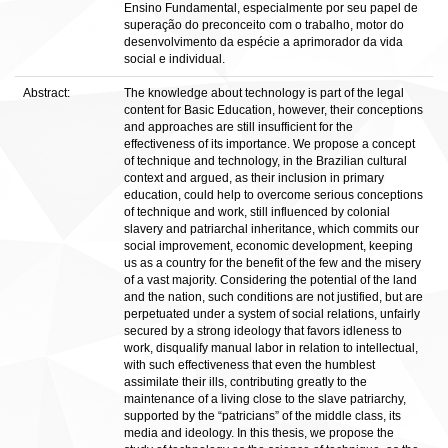
Ensino Fundamental, especialmente por seu papel de
superação do preconceito com o trabalho, motor do
desenvolvimento da espécie a aprimorador da vida
social e individual.
Abstract:
The knowledge about technology is part of the legal
content for Basic Education, however, their conceptions
and approaches are still insufficient for the
effectiveness of its importance. We propose a concept
of technique and technology, in the Brazilian cultural
context and argued, as their inclusion in primary
education, could help to overcome serious conceptions
of technique and work, still influenced by colonial
slavery and patriarchal inheritance, which commits our
social improvement, economic development, keeping
us as a country for the benefit of the few and the misery
of a vast majority. Considering the potential of the land
and the nation, such conditions are not justified, but are
perpetuated under a system of social relations, unfairly
secured by a strong ideology that favors idleness to
work, disqualify manual labor in relation to intellectual,
with such effectiveness that even the humblest
assimilate their ills, contributing greatly to the
maintenance of a living close to the slave patriarchy,
supported by the “patricians” of the middle class, its
media and ideology. In this thesis, we propose the