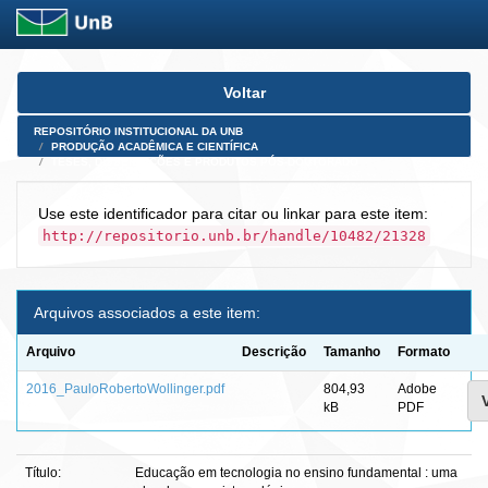
Skip
Voltar
navigation
REPOSITÓRIO INSTITUCIONAL DA UNB
PRODUÇÃO ACADÊMICA E CIENTÍFICA
TESES, DISSERTAÇÕES E PRODUTOS PÓS-DOUTORADO
Use este identificador para citar ou linkar para este item:
http://repositorio.unb.br/handle/10482/21328
Arquivos associados a este item:
Arquivo
Descrição
Tamanho
Formato
2016_PauloRobertoWollinger.pdf
804,93
Adobe
kB
PDF
Título:
Educação em tecnologia no ensino fundamental : uma