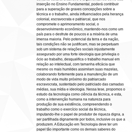
inserção no Ensino Fundamental, poderá contribuir
para a superação de graves concepções sobre a
técnica e o trabalho, ainda influenciados pela herança
colonial, escravocrata e patriarcal, que nos
compromete o aprimoramento social, o
desenvolvimento econômico, mantendo-nos como um
país para o desfrute de poucos e a miséria de uma
imensa maioria. Pelo potencial da terra e da nação,
tais condições não se justificam, mas se perpetuam
sob um sistema de relações sociais injustamente
assegurado por uma forte ideologia que privilegia o
ócio ao trabalho, desqualifica o trabalho manual em
relação ao intelectual, com tamanha eficácia que
mesmo os mais humildes assimilam suas mazelas,
colaborando fortemente para a manutenção de um
modo de vida muito próximo do patriarcado
escravocrata, sustentado pelo patriciado das camadas
médias, sua mídia e ideologia. Nessa tese, propomos o
estudo da tecnologia como ciência da técnica, e esta,
como a intervenção humana na natureza para
produção de sua existência, compreendendo o
trabalho como o exercício social da técnica,
imputando-lhe o papel de produtor de riqueza digna, a
ser partilhada dignamente por todos, inclusive os que a
produzem. A Educação em Tecnologia deve ter um
papel tão importante como os demais saberes do