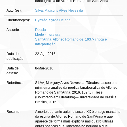
tanatográfica de Affonso Romano de Sant’Anna
Autor(es):
Silva, Maxçuny Alves Neves da
Orientador(es):
Cyntrão, Sylvia Helena
Assunto:
Poesia
Morte - literatura
Sant’Anna, Affonso Romano de, 1937- crítica e
interpretação
Data de
22-Ago-2016
publicação:
Data de
8-Mar-2016
defesa:
Referência:
SILVA, Maxçuny Alves Neves da. Tânatos nasceu em
mim: uma análise da poética tanatográfica de Affonso
Romano de Sant’Anna. 2016. 152 f., il. Tese
(Doutorado em Literatura)—Universidade de Brasília,
Brasília, 2016.
Resumo:
A morte que tanto agiu no século XX é o traço marcante
da escrita de Affonso Romano de Sant’Anna e que
aparece de forma mais explícita nas quatro últimas
obras poéticas que, lançadas no período a que