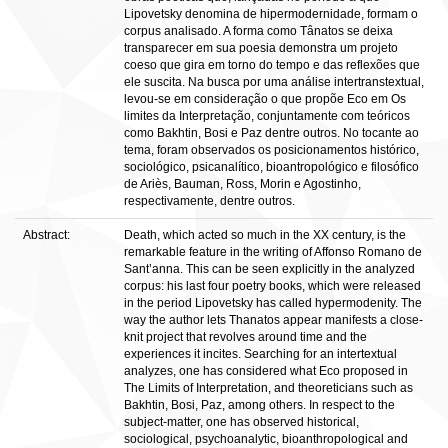
Lipovetsky denomina de hipermodernidade, formam o
corpus analisado. A forma como Tânatos se deixa
transparecer em sua poesia demonstra um projeto
coeso que gira em torno do tempo e das reflexões que
ele suscita. Na busca por uma análise intertranstextual,
levou-se em consideração o que propõe Eco em Os
limites da Interpretação, conjuntamente com teóricos
como Bakhtin, Bosi e Paz dentre outros. No tocante ao
tema, foram observados os posicionamentos histórico,
sociológico, psicanalítico, bioantropológico e filosófico
de Ariès, Bauman, Ross, Morin e Agostinho,
respectivamente, dentre outros.
Abstract:
Death, which acted so much in the XX century, is the
remarkable feature in the writing of Affonso Romano de
Sant’anna. This can be seen explicitly in the analyzed
corpus: his last four poetry books, which were released
in the period Lipovetsky has called hypermodenity. The
way the author lets Thanatos appear manifests a close-
knit project that revolves around time and the
experiences it incites. Searching for an intertextual
analyzes, one has considered what Eco proposed in
The Limits of Interpretation, and theoreticians such as
Bakhtin, Bosi, Paz, among others. In respect to the
subject-matter, one has observed historical,
sociological, psychoanalytic, bioanthropological and