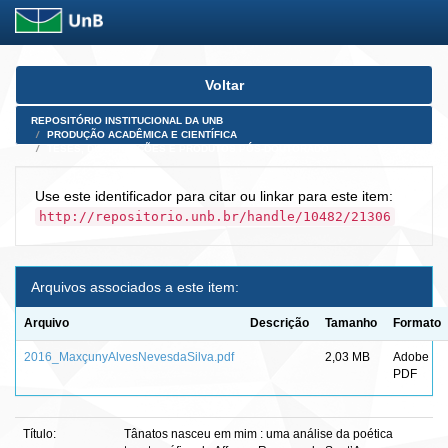
Skip
Voltar
navigation
REPOSITÓRIO INSTITUCIONAL DA UNB
PRODUÇÃO ACADÊMICA E CIENTÍFICA
TESES, DISSERTAÇÕES E PRODUTOS PÓS-DOUTORADO
Use este identificador para citar ou linkar para este item:
http://repositorio.unb.br/handle/10482/21306
Arquivos associados a este item:
Arquivo
Descrição
Tamanho
Formato
2016_MaxçunyAlvesNevesdaSilva.pdf
2,03 MB
Adobe
PDF
Título:
Tânatos nasceu em mim : uma análise da poética