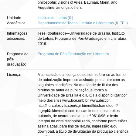
philosophic visions of Ariès, Bauman, Morin, and
Augustine, amongst others.
Unidade
Instituto de Letras (IL)
Acadêmica:
Departamento de Teoria Literária e Literaturas (IL TEL)
Informações
Tese (doutorado)—Universidade de Brasília, Instituto
adicionais:
de Letras, Programa de Pós-Graduação em Literatura,
2016.
Programa de
Programa de Pós-Graduação em Literatura
pós-
graduação:
Licença:
A concessão da licença deste item refere-se ao termo
de autorização impresso assinado pelo autor com as
seguintes condições: Na qualidade de titular dos
direitos de autor da publicação, autorizo a
Universidade de Brasília e o IBICT a disponibilizar por
meio dos sites www.bce.unb.br, www.ibict.br,
http://hercules.vtls.com/cgi-bin/ndltd/chameleon?
lng=pt&skin=ndltd sem ressarcimento dos direitos
autorais, de acordo com a Lei nº 9610/98, o texto
integral da obra disponibilizada, conforme permissões
assinaladas, para fins de leitura, impressão e/ou
download, a título de divulgação da produção científica