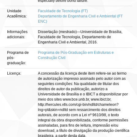
especially before bond failure.
Unidade
Faculdade de Tecnologia (FT)
Acadêmica:
Departamento de Engenharia Civil e Ambiental (FT
ENC)
Informações
Dissertação (mestrado)—Universidade de Brasília,
adicionais:
Faculdade de Tecnologia, Departamento de
Engenharia Civil e Ambiental, 2016.
Programa de
Programa de Pós-Graduação em Estruturas e
pós-
Construção Civil
graduação:
Licença:
A concessão da licença deste item refere-se ao termo
de autorização impresso assinado pelo autor com as
seguintes condições: Na qualidade de titular dos
direitos de autor da publicação, autorizo a
Universidade de Brasília e o IBICT a disponibilizar por
meio dos sites www.bce.unb.br, www.ibict.br,
http://hercules.vtls.com/cgi-bin/ndltd/chameleon?
lng=pt&skin=ndltd sem ressarcimento dos direitos
autorais, de acordo com a Lei nº 9610/98, o texto
integral da obra disponibilizada, conforme permissões
assinaladas, para fins de leitura, impressão e/ou
download, a título de divulgação da produção científica
brasileira, a partir desta data.