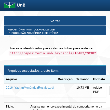
Skip
Voltar
navigation
REPOSITÓRIO INSTITUCIONAL DA UNB
PRODUÇÃO ACADÊMICA E CIENTÍFICA
TESES, DISSERTAÇÕES E PRODUTOS PÓS-DOUTORADO
Use este identificador para citar ou linkar para este item:
http://repositorio.unb.br/handle/10482/20382
Arquivos associados a este item:
Arquivo
Descrição
Tamanho
Formato
2016_YadianMenéndezRosales.pdf
10,73 MB
Adobe
PDF
Título:
Análise numérico-experimental do comportamento da