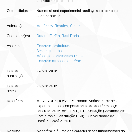
aderência aço-concreto
Outros títulos:
Numercal and experimental analisys steel-concrete
bond behavior
Autor(es):
Menéndez Rosales, Yadian
Orientador(es):
Durand Farfán, Raúl Darío
Assunto:
Concreto - estruturas
Aço - estruturas
Método dos elementos finitos
Concreto armado - aderência
Data de
24-Mai-2016
publicação:
Data de
28-Mar-2016
defesa:
Referência:
MENÉNDEZ ROSALES, Yadian. Análise numérico-
experimental do comportamento da aderência aço-
concreto. 2016. xvii, 119 f., il. Dissertação (Mestrado em
Estruturas e Construção Civil)—Universidade de
Brasília, Brasília, 2016.
Resumo:
A aderência é uma das características fundamentais do