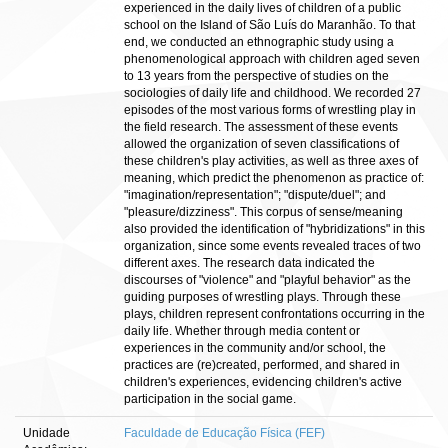
experienced in the daily lives of children of a public
school on the Island of São Luís do Maranhão. To that
end, we conducted an ethnographic study using a
phenomenological approach with children aged seven
to 13 years from the perspective of studies on the
sociologies of daily life and childhood. We recorded 27
episodes of the most various forms of wrestling play in
the field research. The assessment of these events
allowed the organization of seven classifications of
these children's play activities, as well as three axes of
meaning, which predict the phenomenon as practice of:
"imagination/representation"; "dispute/duel"; and
"pleasure/dizziness". This corpus of sense/meaning
also provided the identification of "hybridizations" in this
organization, since some events revealed traces of two
different axes. The research data indicated the
discourses of "violence" and "playful behavior" as the
guiding purposes of wrestling plays. Through these
plays, children represent confrontations occurring in the
daily life. Whether through media content or
experiences in the community and/or school, the
practices are (re)created, performed, and shared in
children's experiences, evidencing children's active
participation in the social game.
Unidade
Faculdade de Educação Física (FEF)