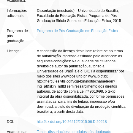
Acadêmica:
Informações
Dissertação (mestrado)—Universidade de Brasília,
adicionais:
Faculdade de Educação Física, Programa de Pós-
Graduação Stricto-Sensu em Educação Física, 2015.
Programa de
Programa de Pós-Graduação em Educação Física
pós-
graduação:
Licença:
A concessão da licença deste item refere-se ao termo
de autorização impresso assinado pelo autor com as
seguintes condições: Na qualidade de titular dos
direitos de autor da publicação, autorizo a
Universidade de Brasília e o IBICT a disponibilizar por
meio dos sites www.bce.unb.br, www.ibict.br,
http://hercules.vtls.com/cgi-bin/ndltd/chameleon?
lng=pt&skin=ndltd sem ressarcimento dos direitos
autorais, de acordo com a Lei nº 9610/98, o texto
integral da obra disponibilizada, conforme permissões
assinaladas, para fins de leitura, impressão e/ou
download, a título de divulgação da produção científica
brasileira, a partir desta data.
DOI:
http://dx.doi.org/10.26512/2015.06.D.20218
Aparece nas
Teses, dissertações e produtos pós-doutorado