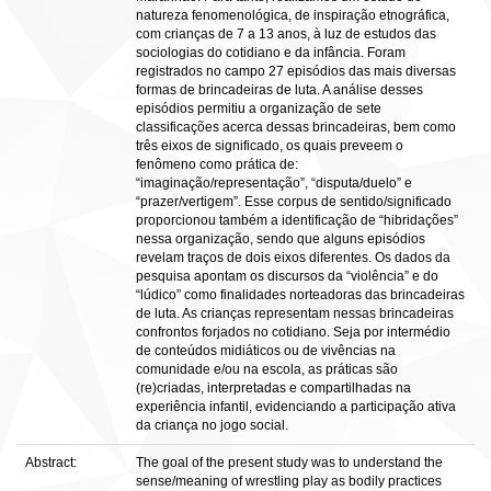
natureza fenomenológica, de inspiração etnográfica,
com crianças de 7 a 13 anos, à luz de estudos das
sociologias do cotidiano e da infância. Foram
registrados no campo 27 episódios das mais diversas
formas de brincadeiras de luta. A análise desses
episódios permitiu a organização de sete
classificações acerca dessas brincadeiras, bem como
três eixos de significado, os quais preveem o
fenômeno como prática de:
“imaginação/representação”, “disputa/duelo” e
“prazer/vertigem”. Esse corpus de sentido/significado
proporcionou também a identificação de “hibridações”
nessa organização, sendo que alguns episódios
revelam traços de dois eixos diferentes. Os dados da
pesquisa apontam os discursos da “violência” e do
“lúdico” como finalidades norteadoras das brincadeiras
de luta. As crianças representam nessas brincadeiras
confrontos forjados no cotidiano. Seja por intermédio
de conteúdos midiáticos ou de vivências na
comunidade e/ou na escola, as práticas são
(re)criadas, interpretadas e compartilhadas na
experiência infantil, evidenciando a participação ativa
da criança no jogo social.
Abstract:
The goal of the present study was to understand the
sense/meaning of wrestling play as bodily practices