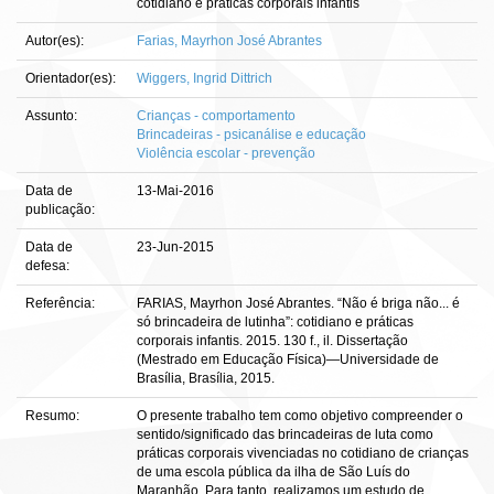
cotidiano e práticas corporais infantis
Autor(es):
Farias, Mayrhon José Abrantes
Orientador(es):
Wiggers, Ingrid Dittrich
Assunto:
Crianças - comportamento
Brincadeiras - psicanálise e educação
Violência escolar - prevenção
Data de
13-Mai-2016
publicação:
Data de
23-Jun-2015
defesa:
Referência:
FARIAS, Mayrhon José Abrantes. “Não é briga não... é
só brincadeira de lutinha”: cotidiano e práticas
corporais infantis. 2015. 130 f., il. Dissertação
(Mestrado em Educação Física)—Universidade de
Brasília, Brasília, 2015.
Resumo:
O presente trabalho tem como objetivo compreender o
sentido/significado das brincadeiras de luta como
práticas corporais vivenciadas no cotidiano de crianças
de uma escola pública da ilha de São Luís do
Maranhão. Para tanto, realizamos um estudo de