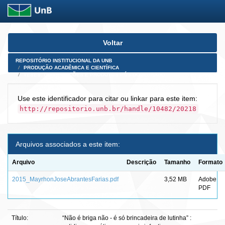
Skip
Voltar
navigation
REPOSITÓRIO INSTITUCIONAL DA UNB
PRODUÇÃO ACADÊMICA E CIENTÍFICA
TESES, DISSERTAÇÕES E PRODUTOS PÓS-DOUTORADO
Use este identificador para citar ou linkar para este item:
http://repositorio.unb.br/handle/10482/20218
Arquivos associados a este item:
Arquivo
Descrição
Tamanho
Formato
2015_MayrhonJoseAbrantesFarias.pdf
3,52 MB
Adobe
PDF
Título:
“Não é briga não - é só brincadeira de lutinha” :