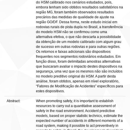
do HSM calibrado nos cenários estudados, pois,
embora tenham sido obtidos resultados satisfatórios na
região MG, foram também observados resultados
precários das medidas de qualidade de ajuste na
região GO/DF. Dessa forma, neste estudo inicial em
rodovias rurais de pista dupla no Brasil, a transferência
do modelo HSM não se confirmou como uma
alternativa efetiva, o que não descarta a possibilidade
da obtenção de um modelo calibrado com algum grau
de sucesso em outras rodovias e para outras regiões.
Os retornos e faixas adicionais são dispositivos
frequentes nos segmentos rodoviários estudados. Em
função disso, foram delimitadas amostras alternativas
que buscaram avaliar o impacto destes dispositivos na
segurança, uma vez que os mesmos não são incluídos
no modelo preditivo original do HSM. A partir desta
análise, foram obtidos, apenas em nível exploratório,
“Fatores de Modificação de Acidentes” específicos para
estes dispositivos.
Abstract:
When promoting safety, it is important to establish
resources to carry out a quantitative assessment of
safety in the road environment. Accident predictive
models, based on proper statistic technics, estimate the
expected number of accidents in different moments of a
road system, making it possible to act preventively in