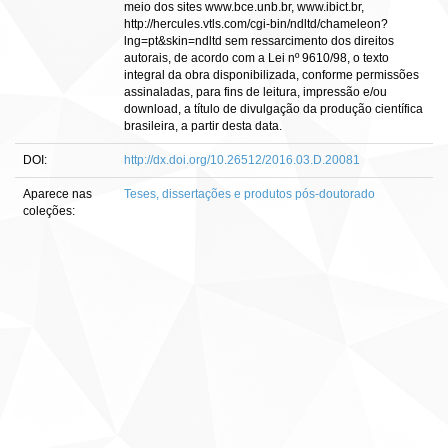
meio dos sites www.bce.unb.br, www.ibict.br,
http://hercules.vtls.com/cgi-bin/ndltd/chameleon?
lng=pt&skin=ndltd sem ressarcimento dos direitos
autorais, de acordo com a Lei nº 9610/98, o texto
integral da obra disponibilizada, conforme permissões
assinaladas, para fins de leitura, impressão e/ou
download, a título de divulgação da produção científica
brasileira, a partir desta data.
DOI:
http://dx.doi.org/10.26512/2016.03.D.20081
Aparece nas
Teses, dissertações e produtos pós-doutorado
coleções: