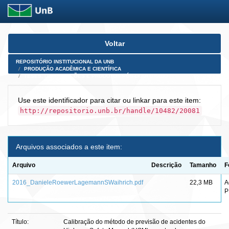
Skip
Voltar
navigation
REPOSITÓRIO INSTITUCIONAL DA UNB
PRODUÇÃO ACADÊMICA E CIENTÍFICA
TESES, DISSERTAÇÕES E PRODUTOS PÓS-DOUTORADO
Use este identificador para citar ou linkar para este item:
http://repositorio.unb.br/handle/10482/20081
Arquivos associados a este item:
Arquivo
Descrição
Tamanho
F
2016_DanieleRoewerLagemannSWaihrich.pdf
22,3 MB
A
P
Título:
Calibração do método de previsão de acidentes do