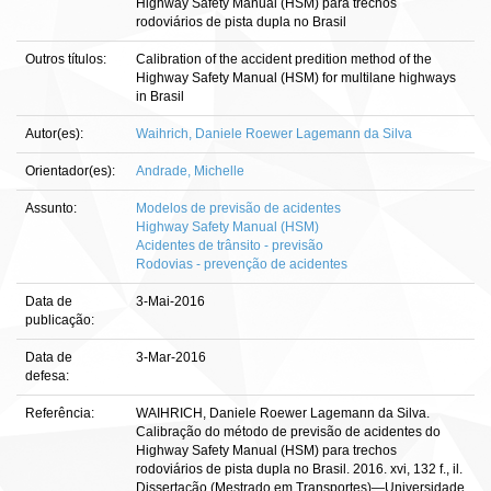
Highway Safety Manual (HSM) para trechos
rodoviários de pista dupla no Brasil
Outros títulos:
Calibration of the accident predition method of the
Highway Safety Manual (HSM) for multilane highways
in Brasil
Autor(es):
Waihrich, Daniele Roewer Lagemann da Silva
Orientador(es):
Andrade, Michelle
Assunto:
Modelos de previsão de acidentes
Highway Safety Manual (HSM)
Acidentes de trânsito - previsão
Rodovias - prevenção de acidentes
Data de
3-Mai-2016
publicação:
Data de
3-Mar-2016
defesa:
Referência:
WAIHRICH, Daniele Roewer Lagemann da Silva.
Calibração do método de previsão de acidentes do
Highway Safety Manual (HSM) para trechos
rodoviários de pista dupla no Brasil. 2016. xvi, 132 f., il.
Dissertação (Mestrado em Transportes)—Universidade