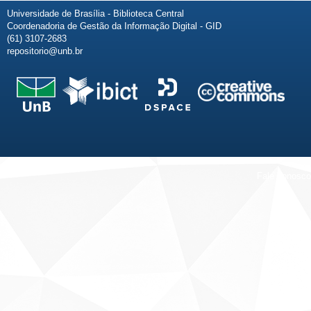
Universidade de Brasília - Biblioteca Central
Coordenadoria de Gestão da Informação Digital - GID
(61) 3107-2683
repositorio@unb.br
Fale conosco
Sobre