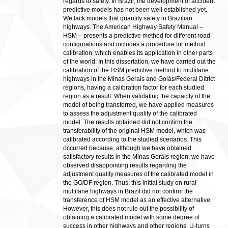
regards to safety. In Brazil, the development of accident
predictive models has not been well established yet.
We lack models that quantify safety in Brazilian
highways. The American Highway Safety Manual –
HSM – presents a predictive method for different road
configurations and includes a procedure for method
calibration, which enables its application in other parts
of the world. In this dissertation, we have carried out the
calibration of the HSM predictive method to multilane
highways in the Minas Gerais and Goiás/Federal Ditrict
regions, having a calibration factor for each studied
region as a result. When validating the capacity of the
model of being transferred, we have applied measures
to assess the adjustment quality of the calibrated
model. The results obtained did not confirm the
transferability of the original HSM model, which was
calibrated according to the studied scenarios. This
occurred because, although we have obtained
satisfactory results in the Minas Gerais region, we have
observed disappointing results regarding the
adjustment quality measures of the calibrated model in
the GO/DF region. Thus, this initial study on rural
multilane highways in Brazil did not confirm the
transference of HSM model as an effective alternative.
However, this does not rule out the possibility of
obtaining a calibrated model with some degree of
success in other highways and other regions. U-turns