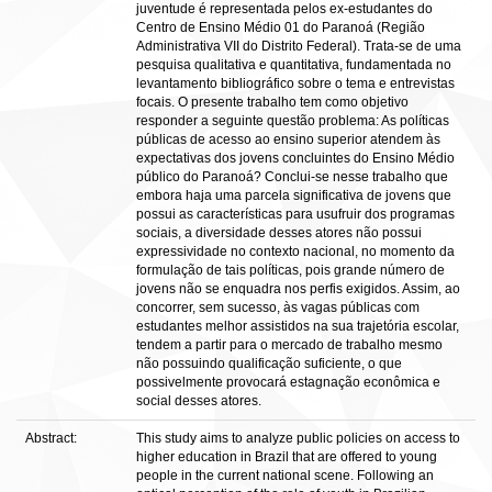
juventude é representada pelos ex-estudantes do
Centro de Ensino Médio 01 do Paranoá (Região
Administrativa VII do Distrito Federal). Trata-se de uma
pesquisa qualitativa e quantitativa, fundamentada no
levantamento bibliográfico sobre o tema e entrevistas
focais. O presente trabalho tem como objetivo
responder a seguinte questão problema: As políticas
públicas de acesso ao ensino superior atendem às
expectativas dos jovens concluintes do Ensino Médio
público do Paranoá? Conclui-se nesse trabalho que
embora haja uma parcela significativa de jovens que
possui as características para usufruir dos programas
sociais, a diversidade desses atores não possui
expressividade no contexto nacional, no momento da
formulação de tais políticas, pois grande número de
jovens não se enquadra nos perfis exigidos. Assim, ao
concorrer, sem sucesso, às vagas públicas com
estudantes melhor assistidos na sua trajetória escolar,
tendem a partir para o mercado de trabalho mesmo
não possuindo qualificação suficiente, o que
possivelmente provocará estagnação econômica e
social desses atores.
Abstract:
This study aims to analyze public policies on access to
higher education in Brazil that are offered to young
people in the current national scene. Following an