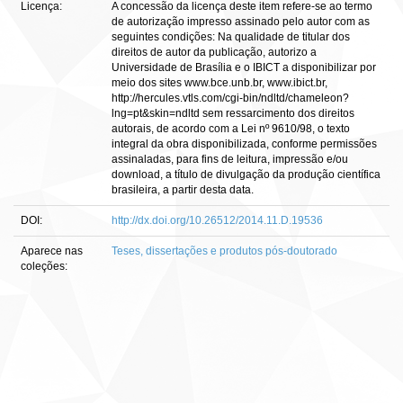
Licença:
A concessão da licença deste item refere-se ao termo
de autorização impresso assinado pelo autor com as
seguintes condições: Na qualidade de titular dos
direitos de autor da publicação, autorizo a
Universidade de Brasília e o IBICT a disponibilizar por
meio dos sites www.bce.unb.br, www.ibict.br,
http://hercules.vtls.com/cgi-bin/ndltd/chameleon?
lng=pt&skin=ndltd sem ressarcimento dos direitos
autorais, de acordo com a Lei nº 9610/98, o texto
integral da obra disponibilizada, conforme permissões
assinaladas, para fins de leitura, impressão e/ou
download, a título de divulgação da produção científica
brasileira, a partir desta data.
DOI:
http://dx.doi.org/10.26512/2014.11.D.19536
Aparece nas
Teses, dissertações e produtos pós-doutorado
coleções: