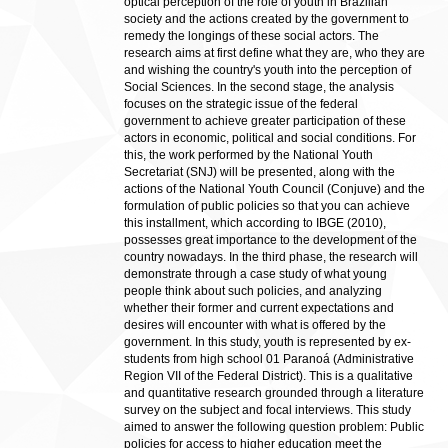
optical perception of the role of youth in Brazilian
society and the actions created by the government to
remedy the longings of these social actors. The
research aims at first define what they are, who they are
and wishing the country's youth into the perception of
Social Sciences. In the second stage, the analysis
focuses on the strategic issue of the federal
government to achieve greater participation of these
actors in economic, political and social conditions. For
this, the work performed by the National Youth
Secretariat (SNJ) will be presented, along with the
actions of the National Youth Council (Conjuve) and the
formulation of public policies so that you can achieve
this installment, which according to IBGE (2010),
possesses great importance to the development of the
country nowadays. In the third phase, the research will
demonstrate through a case study of what young
people think about such policies, and analyzing
whether their former and current expectations and
desires will encounter with what is offered by the
government. In this study, youth is represented by ex-
students from high school 01 Paranoá (Administrative
Region VII of the Federal District). This is a qualitative
and quantitative research grounded through a literature
survey on the subject and focal interviews. This study
aimed to answer the following question problem: Public
policies for access to higher education meet the