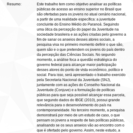
Resumo:
Este trabalho tem como objetivo analisar as políticas
públicas de acesso ao ensino superior no Brasil que
são ofertadas para os jovens no atual cenário nacional,
a partir de uma realidade específica: a juventude
concluinte do Ensino Médio do Paranoá. Seguindo
uma ótica da percepção do papel da Juventude na
sociedade brasileira e as ações criadas pelo governo a
fim de sanar os anseios desses atores sociais, a
pesquisa visa no primeiro momento definir o que são,
quem são e o que pretendem os jovens do país dentro
da percepção das Ciências Sociais. No segundo
momento, a análise foca a questão estratégica do
governo federal para alcançar maior participação
desses atores do ponto de vista econômico, político e
social. Para isso, será apresentado o trabalho exercido
pela Secretaria Nacional da Juventude (SNJ),
juntamente com as ações do Conselho Nacional da
Juventude (Conjuve) e a formulação de políticas
públicas para que seja possível alcançar essa parcela,
que segundo dados do IBGE (2010), possui grande
relevância para o desenvolvimento do país na
contemporaneidade. No terceiro momento, a pesquisa
demonstrará por meio de um estudo de caso, o que
pensam os jovens a respeito de tais políticas públicas,
analisando se os seus anseios vão ao encontro com o
que é ofertado pelo governo. Assim, neste estudo, a