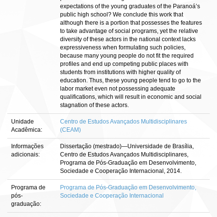
expectations of the young graduates of the Paranoá’s
public high school? We conclude this work that
although there is a portion that possesses the features
to take advantage of social programs, yet the relative
diversity of these actors in the national context lacks
expressiveness when formulating such policies,
because many young people do not fit the required
profiles and end up competing public places with
students from institutions with higher quality of
education. Thus, these young people tend to go to the
labor market even not possessing adequate
qualifications, which will result in economic and social
stagnation of these actors.
Unidade
Centro de Estudos Avançados Multidisciplinares
Acadêmica:
(CEAM)
Informações
Dissertação (mestrado)—Universidade de Brasília,
adicionais:
Centro de Estudos Avançados Multidisciplinares,
Programa de Pós-Graduação em Desenvolvimento,
Sociedade e Cooperação Internacional, 2014.
Programa de
Programa de Pós-Graduação em Desenvolvimento,
pós-
Sociedade e Cooperação Internacional
graduação: