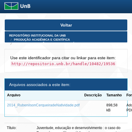
Skip
Voltar
navigation
REPOSITÓRIO INSTITUCIONAL DA UNB
PRODUÇÃO ACADÊMICA E CIENTÍFICA
TESES, DISSERTAÇÕES E PRODUTOS PÓS-DOUTORADO
Use este identificador para citar ou linkar para este item:
http://repositorio.unb.br/handle/10482/19536
Arquivos associados a este item:
Arquivo
Descrição
Tamanho
Fo
2014_RubenilsonCerqueiradeNatividade.pdf
898,58
Ad
kB
PD
Título:
Juventude, educação e desenvolvimento : o caso do