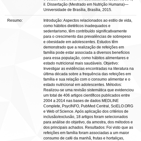
il. Dissertação (Mestrado em Nutrição Humana)—
Universidade de Brasília, Brasília, 2015.
Resumo:
Introdução: Aspectos relacionados ao estilo de vida,
como hábitos dietéticos inadequados e
sedentarismo, têm contribuído significativamente
para o crescimento das prevalências de sobrepeso
e obesidade em adolescentes. Estudos têm
demonstrado que a realização de refeições em
família pode estar associada a diversos benefícios
para essa população, como hábitos alimentares e
estado nutricional mais saudáveis. Objetivo:
Investigar as evidências encontradas na literatura na
última década sobre a frequência das refeições em
família e sua relação com o consumo alimentar e o
estado nutricional em adolescentes. Métodos:
Realizou-se uma revisão sistemática que evidenciou
um total de 406 artigos científicos publicados entre
2004 a 2014 nas bases de dados MEDLINE
Complete, PsycINFO, PubMed Central, SciELO.ORG
e Web of Science. Após aplicação dos critérios de
inclusão/exclusão, 18 artigos foram selecionados
para análise do objetivo, da amostra, dos métodos e
dos principais achados. Resultados: Foi visto que as
refeições em família foram associadas a um maior
consumo de café da manhã, frutas e hortaliças,