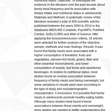
nutritional status. Objective: To investigate the
evidence in the literature over the past decade about
family meal frequency and its association with
dietary intake and nutritional status in adolescents.
Materials and Methods: A systematic review of the
literature revealed a total of 406 scientific articles
published between the years 2004 to 2014 in the
databases MEDLINE Complete, PsycINFO, PubMed
Central, SciELO.ORG and Web of Science. After
applying the inclusion/exclusion criteria, 18 articles
were selected for further analysis of the objective,
sample, methods and main findings. Results: It was
found that family meals were associated with a
higher consumption of breakfast, fruits and
vegetables, calcium-rich foods, grains, fiber and
other essential micronutrients, and lower
consumption of sweets, fast foods and sweetened
beverages. In relation to nutritional status, most
studies found an inverse association between
frequency of family meals and being overweight, but
some variations in results were seen according to
the type of study and sociodemographic
characteristics. Conclusions: It is possible that family
meals in adolescents promote healthy eating habits.
Although many studies have found inverse
associations between these events and overweight,
more studies are needed to better understanding this