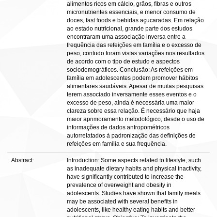
alimentos ricos em cálcio, grãos, fibras e outros
micronutrientes essenciais, e menor consumo de
doces, fast foods e bebidas açucaradas. Em relação
ao estado nutricional, grande parte dos estudos
encontraram uma associação inversa entre a
frequência das refeições em família e o excesso de
peso, contudo foram vistas variações nos resultados
de acordo com o tipo de estudo e aspectos
sociodemográficos. Conclusão: As refeições em
família em adolescentes podem promover hábitos
alimentares saudáveis. Apesar de muitas pesquisas
terem associado inversamente esses eventos e o
excesso de peso, ainda é necessária uma maior
clareza sobre essa relação. É necessário que haja
maior aprimoramento metodológico, desde o uso de
informações de dados antropométricos
autorrelatados à padronização das definições de
refeições em família e sua frequência.
Abstract:
Introduction: Some aspects related to lifestyle, such
as inadequate dietary habits and physical inactivity,
have significantly contributed to increase the
prevalence of overweight and obesity in
adolescents. Studies have shown that family meals
may be associated with several benefits in
adolescents, like healthy eating habits and better