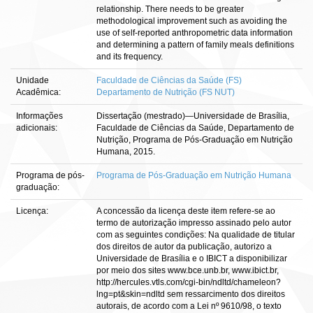
relationship. There needs to be greater
methodological improvement such as avoiding the
use of self-reported anthropometric data information
and determining a pattern of family meals definitions
and its frequency.
Unidade
Faculdade de Ciências da Saúde (FS)
Acadêmica:
Departamento de Nutrição (FS NUT)
Informações
Dissertação (mestrado)—Universidade de Brasília,
adicionais:
Faculdade de Ciências da Saúde, Departamento de
Nutrição, Programa de Pós-Graduação em Nutrição
Humana, 2015.
Programa de pós-
Programa de Pós-Graduação em Nutrição Humana
graduação:
Licença:
A concessão da licença deste item refere-se ao
termo de autorização impresso assinado pelo autor
com as seguintes condições: Na qualidade de titular
dos direitos de autor da publicação, autorizo a
Universidade de Brasília e o IBICT a disponibilizar
por meio dos sites www.bce.unb.br, www.ibict.br,
http://hercules.vtls.com/cgi-bin/ndltd/chameleon?
lng=pt&skin=ndltd sem ressarcimento dos direitos
autorais, de acordo com a Lei nº 9610/98, o texto