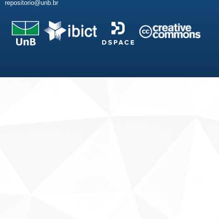
repositorio@unb.br
Fale conosco
Sobre