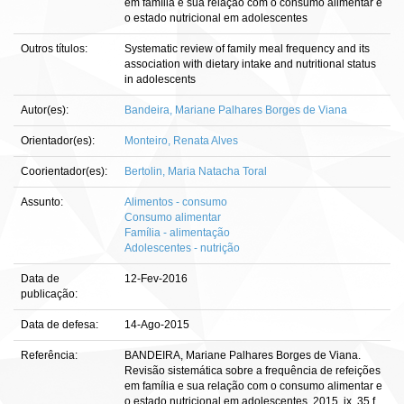
em família e sua relação com o consumo alimentar e
o estado nutricional em adolescentes
Outros títulos:
Systematic review of family meal frequency and its
association with dietary intake and nutritional status
in adolescents
Autor(es):
Bandeira, Mariane Palhares Borges de Viana
Orientador(es):
Monteiro, Renata Alves
Coorientador(es):
Bertolin, Maria Natacha Toral
Assunto:
Alimentos - consumo
Consumo alimentar
Família - alimentação
Adolescentes - nutrição
Data de
12-Fev-2016
publicação:
Data de defesa:
14-Ago-2015
Referência:
BANDEIRA, Mariane Palhares Borges de Viana.
Revisão sistemática sobre a frequência de refeições
em família e sua relação com o consumo alimentar e
o estado nutricional em adolescentes. 2015. ix, 35 f.,