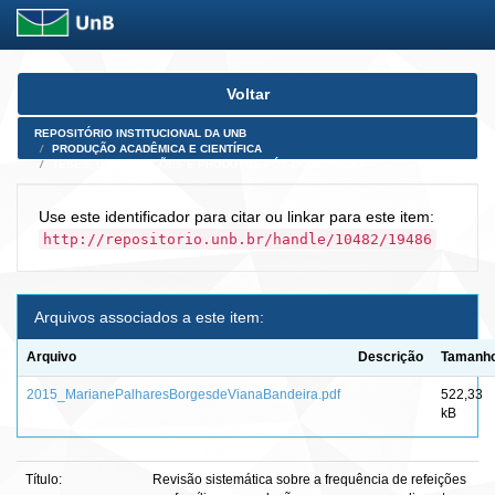
Skip
Voltar
navigation
REPOSITÓRIO INSTITUCIONAL DA UNB
PRODUÇÃO ACADÊMICA E CIENTÍFICA
TESES, DISSERTAÇÕES E PRODUTOS PÓS-DOUTORADO
Use este identificador para citar ou linkar para este item:
http://repositorio.unb.br/handle/10482/19486
Arquivos associados a este item:
Arquivo
Descrição
Tamanh
2015_MarianePalharesBorgesdeVianaBandeira.pdf
522,33
kB
Título:
Revisão sistemática sobre a frequência de refeições