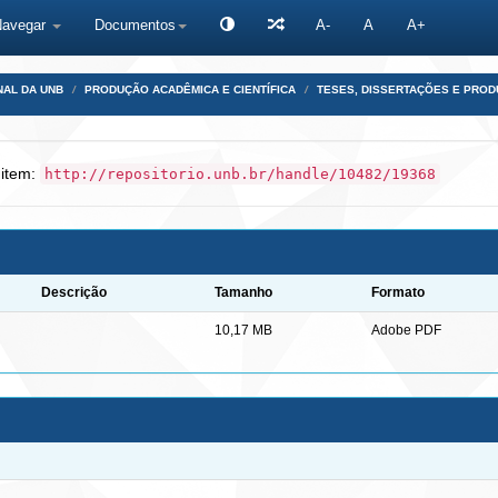
Navegar
Documentos
A-
A
A+
NAL DA UNB
PRODUÇÃO ACADÊMICA E CIENTÍFICA
TESES, DISSERTAÇÕES E PRO
 item:
http://repositorio.unb.br/handle/10482/19368
Descrição
Tamanho
Formato
10,17 MB
Adobe PDF