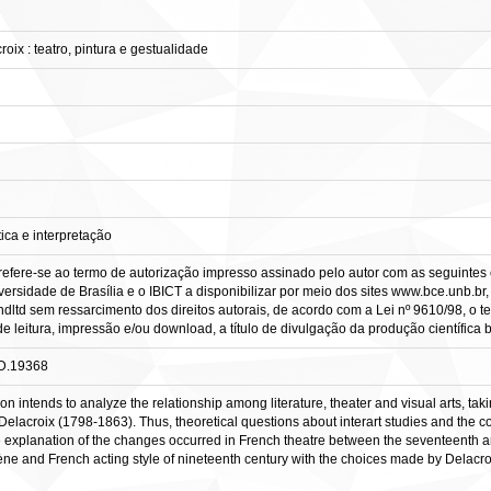
oix : teatro, pintura e gestualidade
ica e interpretação
refere-se ao termo de autorização impresso assinado pelo autor com as seguintes c
ersidade de Brasília e o IBICT a disponibilizar por meio dos sites www.bce.unb.br, w
ltd sem ressarcimento dos direitos autorais, de acordo com a Lei nº 9610/98, o tex
 leitura, impressão e/ou download, a título de divulgação da produção científica bra
.D.19368
on intends to analyze the relationship among literature, theater and visual arts, taki
acroix (1798-1863). Thus, theoretical questions about interart studies and the contr
e explanation of the changes occurred in French theatre between the seventeenth and
e and French acting style of nineteenth century with the choices made by Delacroix