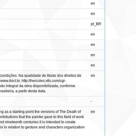
en
en
pt_BR
en
en
en
en
ondições: Na qualidade de titular dos direitos de
en
ww.ibict.br, http://hercules.vtls.com/cgi-
to integral da obra disponibilizada, conforme
sileira, a partir desta data.
-
ng as a starting point the versions of The Death of
en
ibutions that the painter gave to this field of work
 nineteenth centuries it is intended to create
 in relation to gesture and characters organization