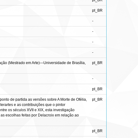
pt_BR
pt_BR
-
-
-
-
ertação (Mestrado em Arte)—Universidade de Brasília,
pt_BR
-
pt_BR
 ponto de partida as versões sobre A Morte de Ofélia,
pt_BR
erartes e as contribuições que o pintor
tre os séculos XVII e XIX, esta investigação
as escolhas feitas por Delacroix em relação ao
pt_BR