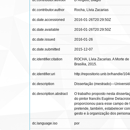
dc.contributor.advisor
D’Angelo, Biagio
dc.contributor.author
Rocha, Lívia Zacarias
dc.date.accessioned
2016-01-26T20:29:50Z
dc.date.available
2016-01-26T20:29:50Z
dc.date.issued
2016-01-26
dc.date.submitted
2015-12-07
dc.identifier.citation
ROCHA, Lívia Zacarias. A Morte de O
Brasília, 2015.
dc.identifier.uri
http://repositorio.unb.br/handle/1
dc.description
Dissertação (mestrado)—Universidad
dc.description.abstract
O trabalho proposto nesta dissertaçã
do pintor francês Eugène Delacroix
proporcionou para esse campo de tr
pretende, também, estabelecer cone
gesto e à organização dos person
dc.language.iso
por