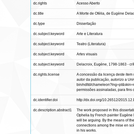
dc.rights
Acesso Aberto
dc.title
A Morte de Ofélia, de Eugène Delacr
dc.type
Dissertação
dc.subject.keyword
Arte e Literatura
dc.subject.keyword
Teatro (Literatura)
dc.subject.keyword
Artes visuais
dc.subject.keyword
Delacroix, Eugène, 1798-1863 - crít
dc.rights.license
A concessão da licença deste item 
autor da publicação, autorizo a Univ
bin/ndltd/chameleon?lng=pt&skin=nd
permissões assinaladas, para fins de
dc.identifier.doi
http://dx.doi.org/10.26512/2015.12
dc.description.abstract1
The work proposed in this dissertati
Ophelia by French painter Eugène Del
will be arguing. By the means of th
connections among the mise en scèn
in his works.