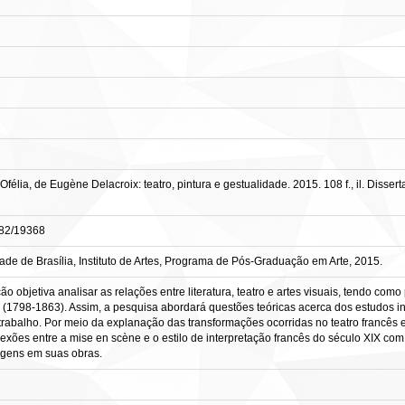
félia, de Eugène Delacroix: teatro, pintura e gestualidade. 2015. 108 f., il. Diss
0482/19368
e de Brasília, Instituto de Artes, Programa de Pós-Graduação em Arte, 2015.
o objetiva analisar as relações entre literatura, teatro e artes visuais, tendo como
 (1798-1863). Assim, a pesquisa abordará questões teóricas acerca dos estudos int
abalho. Por meio da explanação das transformações ocorridas no teatro francês en
xões entre a mise en scène e o estilo de interpretação francês do século XIX com 
agens em suas obras.