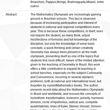
Brianchon, Pappus,Monge, Brahmagupta,Miquel, entre
outros.
Abstract:
The Mathematics Olympiads are increasingly gaining
ground in Brazilian schools. This fact is observed
because of increasing participation and interest of
students in national and regional competitions every
year. This is because these competitions, in itself, does
not require the student, as many think, unjust
recollections of formulas and full knowledge of the
discipline, but only the knowledge of some basic
concepts, a quick thinking and certain creativity.
Geometry has always been present in all the math
olympiads, presenting itself as one of the topics that
students find most difficult. Aware of the limited attention
given to the teaching of Geometry in Brazil, this work
offers a little contribution to expand its teaching in
school benches, especially on the subject Collinearity
and Concurrence, recurring in several olympics
problems, both at national and international level, but
forgotten by currentMathematics books. The author
presents recent data about the Mathematics Olympiads
in Brazil and worldwide, and rescues the concepts of
homothetic transformation, inversion, polarity, harmonic
division, circle of Apollonius, radical axis, complete
quadrilaterals, lines of Euler, Steiner, Housel, Simson-