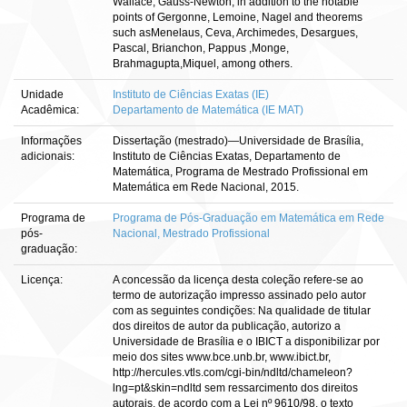
Wallace, Gauss-Newton, in addition to the notable
points of Gergonne, Lemoine, Nagel and theorems
such asMenelaus, Ceva, Archimedes, Desargues,
Pascal, Brianchon, Pappus ,Monge,
Brahmagupta,Miquel, among others.
Unidade
Instituto de Ciências Exatas (IE)
Acadêmica:
Departamento de Matemática (IE MAT)
Informações
Dissertação (mestrado)—Universidade de Brasília,
adicionais:
Instituto de Ciências Exatas, Departamento de
Matemática, Programa de Mestrado Profissional em
Matemática em Rede Nacional, 2015.
Programa de
Programa de Pós-Graduação em Matemática em Rede
pós-
Nacional, Mestrado Profissional
graduação:
Licença:
A concessão da licença desta coleção refere-se ao
termo de autorização impresso assinado pelo autor
com as seguintes condições: Na qualidade de titular
dos direitos de autor da publicação, autorizo a
Universidade de Brasília e o IBICT a disponibilizar por
meio dos sites www.bce.unb.br, www.ibict.br,
http://hercules.vtls.com/cgi-bin/ndltd/chameleon?
lng=pt&skin=ndltd sem ressarcimento dos direitos
autorais, de acordo com a Lei nº 9610/98, o texto