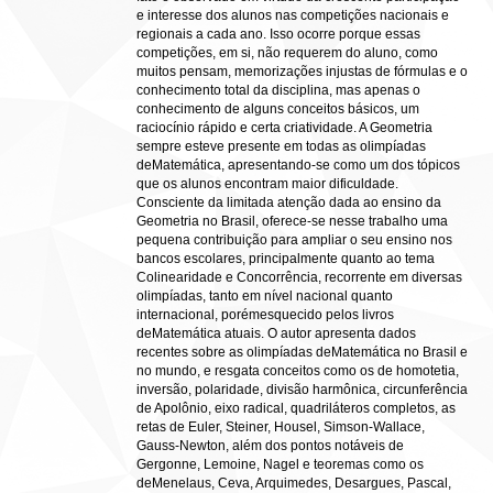
e interesse dos alunos nas competições nacionais e
regionais a cada ano. Isso ocorre porque essas
competições, em si, não requerem do aluno, como
muitos pensam, memorizações injustas de fórmulas e o
conhecimento total da disciplina, mas apenas o
conhecimento de alguns conceitos básicos, um
raciocínio rápido e certa criatividade. A Geometria
sempre esteve presente em todas as olimpíadas
deMatemática, apresentando-se como um dos tópicos
que os alunos encontram maior dificuldade.
Consciente da limitada atenção dada ao ensino da
Geometria no Brasil, oferece-se nesse trabalho uma
pequena contribuição para ampliar o seu ensino nos
bancos escolares, principalmente quanto ao tema
Colinearidade e Concorrência, recorrente em diversas
olimpíadas, tanto em nível nacional quanto
internacional, porémesquecido pelos livros
deMatemática atuais. O autor apresenta dados
recentes sobre as olimpíadas deMatemática no Brasil e
no mundo, e resgata conceitos como os de homotetia,
inversão, polaridade, divisão harmônica, circunferência
de Apolônio, eixo radical, quadriláteros completos, as
retas de Euler, Steiner, Housel, Simson-Wallace,
Gauss-Newton, além dos pontos notáveis de
Gergonne, Lemoine, Nagel e teoremas como os
deMenelaus, Ceva, Arquimedes, Desargues, Pascal,