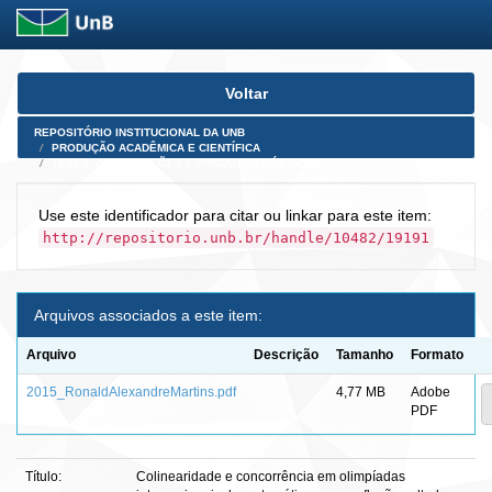
Skip
Voltar
navigation
REPOSITÓRIO INSTITUCIONAL DA UNB
PRODUÇÃO ACADÊMICA E CIENTÍFICA
TESES, DISSERTAÇÕES E PRODUTOS PÓS-DOUTORADO
Use este identificador para citar ou linkar para este item:
http://repositorio.unb.br/handle/10482/19191
Arquivos associados a este item:
Arquivo
Descrição
Tamanho
Formato
2015_RonaldAlexandreMartins.pdf
4,77 MB
Adobe
PDF
Título:
Colinearidade e concorrência em olimpíadas