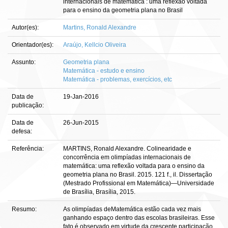
internacionais de matemática : uma reflexão voltada
para o ensino da geometria plana no Brasil
Autor(es):
Martins, Ronald Alexandre
Orientador(es):
Araújo, Kellcio Oliveira
Assunto:
Geometria plana
Matemática - estudo e ensino
Matemática - problemas, exercícios, etc
Data de
19-Jan-2016
publicação:
Data de
26-Jun-2015
defesa:
Referência:
MARTINS, Ronald Alexandre. Colinearidade e
concorrência em olimpíadas internacionais de
matemática: uma reflexão voltada para o ensino da
geometria plana no Brasil. 2015. 121 f., il. Dissertação
(Mestrado Profissional em Matemática)—Universidade
de Brasília, Brasília, 2015.
Resumo:
As olimpíadas deMatemática estão cada vez mais
ganhando espaço dentro das escolas brasileiras. Esse
fato é observado em virtude da crescente participação