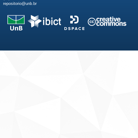
repositorio@unb.br
Fale conosco
Sobre