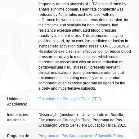
frequency domain analysis of HRV, not confirmed by
analysis in time domain. Heart rate complexity was
reduced by 45 minutes post-exercise, with no
difference between sessions. It was demonstrated, for
the first time and similarly for both methods, that
resistance exercise attenuated blood pressure
reactivity to mental stress. This attenuation may be
justified, in part, by an exercise-mediated reduction in
sympathetic activation during stress. CONCLUSIONS:
Resistance exercise is an effective tool to reduce blood
pressure reactivity to mental stress, which could
therefore be associated with an acute reduction on
cardiovascular risk. This result presents relevant
clinical implications, joining previous evidence that
recommend this training modality as an important
component of an exercise program designed for the
elderly and hypertensive subjects.
Unidade
Faculdade de Educação Física (FEF)
Acadêmica:
Informações
Dissertação (mestrado)—Universidade de Brasília,
adicionais:
Faculdade de Educação Física, Programa de Pós-
Graduação Stricto Sensu em Educação Física, 2015.
Programa de
Programa de Pós-Graduação em Educação Física