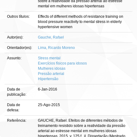
sobre a reatividade da pressão arterial ao estresse
mental em mulheres idosas hipertensas
Outros títulos:
Effects of different methods of resistance training on
blood pressure reactivity to mental stress in elderly
hypertensive women
Autor(es):
Gauche, Rafael
Orientador(es):
Lima, Ricardo Moreno
Assunto:
Stress mental
Exercícios físicos para idosos
Mulheres idosas
Pressão arterial
Hipertensão
Data de
6-Jan-2016
publicação:
Data de
25-Ago-2015
defesa:
Referência:
GAUCHE, Rafael. Efeitos de diferentes métodos de
treinamento resistido sobre a reatividade da pressão
arterial ao estresse mental em mulheres idosas
hipertensas. 2015. v, 125 f., il. Dissertação (Mestrado