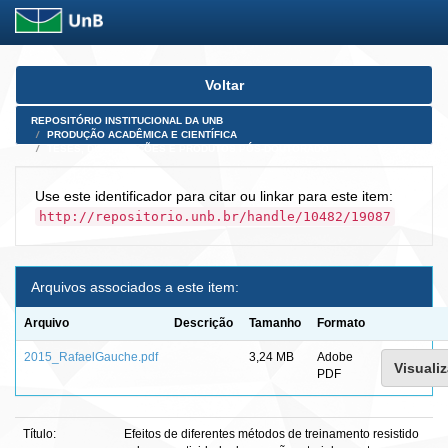
Skip
Voltar
navigation
REPOSITÓRIO INSTITUCIONAL DA UNB
PRODUÇÃO ACADÊMICA E CIENTÍFICA
TESES, DISSERTAÇÕES E PRODUTOS PÓS-DOUTORADO
Use este identificador para citar ou linkar para este item:
http://repositorio.unb.br/handle/10482/19087
Arquivos associados a este item:
Arquivo
Descrição
Tamanho
Formato
2015_RafaelGauche.pdf
3,24 MB
Adobe
Visualiz
PDF
Título:
Efeitos de diferentes métodos de treinamento resistido