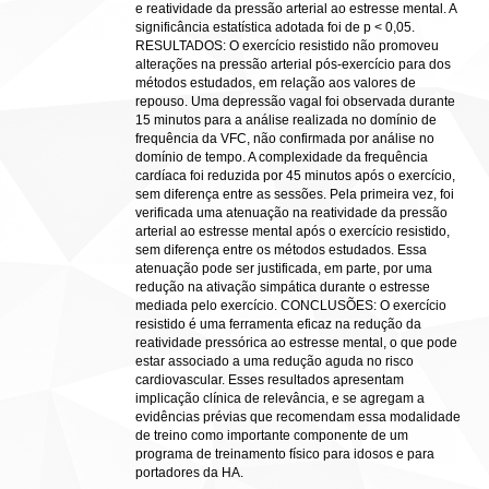
e reatividade da pressão arterial ao estresse mental. A
significância estatística adotada foi de p < 0,05.
RESULTADOS: O exercício resistido não promoveu
alterações na pressão arterial pós-exercício para dos
métodos estudados, em relação aos valores de
repouso. Uma depressão vagal foi observada durante
15 minutos para a análise realizada no domínio de
frequência da VFC, não confirmada por análise no
domínio de tempo. A complexidade da frequência
cardíaca foi reduzida por 45 minutos após o exercício,
sem diferença entre as sessões. Pela primeira vez, foi
verificada uma atenuação na reatividade da pressão
arterial ao estresse mental após o exercício resistido,
sem diferença entre os métodos estudados. Essa
atenuação pode ser justificada, em parte, por uma
redução na ativação simpática durante o estresse
mediada pelo exercício. CONCLUSÕES: O exercício
resistido é uma ferramenta eficaz na redução da
reatividade pressórica ao estresse mental, o que pode
estar associado a uma redução aguda no risco
cardiovascular. Esses resultados apresentam
implicação clínica de relevância, e se agregam a
evidências prévias que recomendam essa modalidade
de treino como importante componente de um
programa de treinamento físico para idosos e para
portadores da HA.