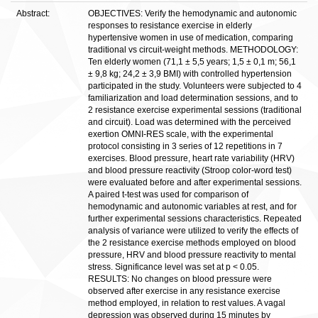
Abstract:
OBJECTIVES: Verify the hemodynamic and autonomic
responses to resistance exercise in elderly
hypertensive women in use of medication, comparing
traditional vs circuit-weight methods. METHODOLOGY:
Ten elderly women (71,1 ± 5,5 years; 1,5 ± 0,1 m; 56,1
± 9,8 kg; 24,2 ± 3,9 BMI) with controlled hypertension
participated in the study. Volunteers were subjected to 4
familiarization and load determination sessions, and to
2 resistance exercise experimental sessions (traditional
and circuit). Load was determined with the perceived
exertion OMNI-RES scale, with the experimental
protocol consisting in 3 series of 12 repetitions in 7
exercises. Blood pressure, heart rate variability (HRV)
and blood pressure reactivity (Stroop color-word test)
were evaluated before and after experimental sessions.
A paired t-test was used for comparison of
hemodynamic and autonomic variables at rest, and for
further experimental sessions characteristics. Repeated
analysis of variance were utilized to verify the effects of
the 2 resistance exercise methods employed on blood
pressure, HRV and blood pressure reactivity to mental
stress. Significance level was set at p < 0.05.
RESULTS: No changes on blood pressure were
observed after exercise in any resistance exercise
method employed, in relation to rest values. A vagal
depression was observed during 15 minutes by