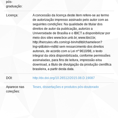
pós-
graduação:
Licença:
A concessão da licença deste item refere-se ao termo
de autorização impresso assinado pelo autor com as
seguintes condições: Na qualidade de titular dos
direitos de autor da publicação, autorizo a
Universidade de Brasília e o IBICT a disponibilizar por
meio dos sites www.bce.unb.br, www.ibict.br,
http://hercules.vtls.com/cgi-bin/ndltd/chameleon?
lng=pt&skin=ndltd sem ressarcimento dos direitos
autorais, de acordo com a Lei nº 9610/98, o texto
integral da obra disponibilizada, conforme permissões
assinaladas, para fins de leitura, impressão e/ou
download, a título de divulgação da produção científica
brasileira, a partir desta data.
DOI:
http://dx.doi.org/10.26512/2015.08.D.19087
Aparece nas
Teses, dissertações e produtos pós-doutorado
coleções: