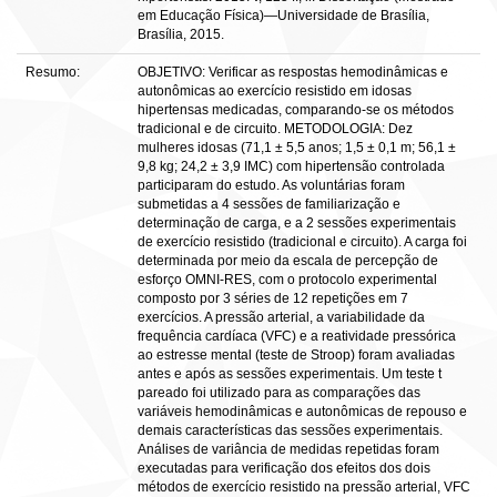
em Educação Física)—Universidade de Brasília,
Brasília, 2015.
Resumo:
OBJETIVO: Verificar as respostas hemodinâmicas e
autonômicas ao exercício resistido em idosas
hipertensas medicadas, comparando-se os métodos
tradicional e de circuito. METODOLOGIA: Dez
mulheres idosas (71,1 ± 5,5 anos; 1,5 ± 0,1 m; 56,1 ±
9,8 kg; 24,2 ± 3,9 IMC) com hipertensão controlada
participaram do estudo. As voluntárias foram
submetidas a 4 sessões de familiarização e
determinação de carga, e a 2 sessões experimentais
de exercício resistido (tradicional e circuito). A carga foi
determinada por meio da escala de percepção de
esforço OMNI-RES, com o protocolo experimental
composto por 3 séries de 12 repetições em 7
exercícios. A pressão arterial, a variabilidade da
frequência cardíaca (VFC) e a reatividade pressórica
ao estresse mental (teste de Stroop) foram avaliadas
antes e após as sessões experimentais. Um teste t
pareado foi utilizado para as comparações das
variáveis hemodinâmicas e autonômicas de repouso e
demais características das sessões experimentais.
Análises de variância de medidas repetidas foram
executadas para verificação dos efeitos dos dois
métodos de exercício resistido na pressão arterial, VFC