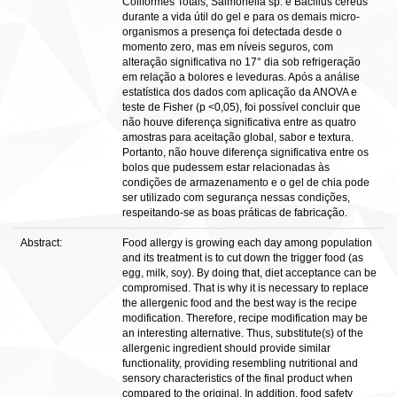
Coliformes Totais, Salmonella sp. e Bacillus cereus
durante a vida útil do gel e para os demais micro-
organismos a presença foi detectada desde o
momento zero, mas em níveis seguros, com
alteração significativa no 17° dia sob refrigeração
em relação a bolores e leveduras. Após a análise
estatística dos dados com aplicação da ANOVA e
teste de Fisher (p <0,05), foi possível concluir que
não houve diferença significativa entre as quatro
amostras para aceitação global, sabor e textura.
Portanto, não houve diferença significativa entre os
bolos que pudessem estar relacionadas às
condições de armazenamento e o gel de chia pode
ser utilizado com segurança nessas condições,
respeitando-se as boas práticas de fabricação.
Abstract:
Food allergy is growing each day among population
and its treatment is to cut down the trigger food (as
egg, milk, soy). By doing that, diet acceptance can be
compromised. That is why it is necessary to replace
the allergenic food and the best way is the recipe
modification. Therefore, recipe modification may be
an interesting alternative. Thus, substitute(s) of the
allergenic ingredient should provide similar
functionality, providing resembling nutritional and
sensory characteristics of the final product when
compared to the original. In addition, food safety