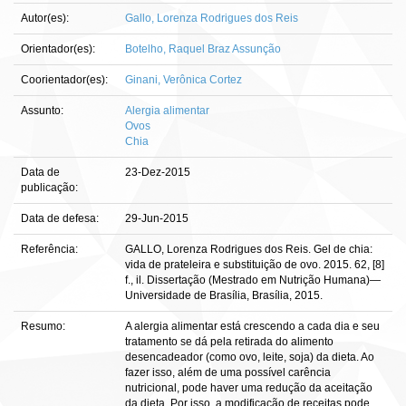
Autor(es):
Gallo, Lorenza Rodrigues dos Reis
Orientador(es):
Botelho, Raquel Braz Assunção
Coorientador(es):
Ginani, Verônica Cortez
Assunto:
Alergia alimentar
Ovos
Chia
Data de
23-Dez-2015
publicação:
Data de defesa:
29-Jun-2015
Referência:
GALLO, Lorenza Rodrigues dos Reis. Gel de chia:
vida de prateleira e substituição de ovo. 2015. 62, [8]
f., il. Dissertação (Mestrado em Nutrição Humana)—
Universidade de Brasília, Brasília, 2015.
Resumo:
A alergia alimentar está crescendo a cada dia e seu
tratamento se dá pela retirada do alimento
desencadeador (como ovo, leite, soja) da dieta. Ao
fazer isso, além de uma possível carência
nutricional, pode haver uma redução da aceitação
da dieta. Por isso, a modificação de receitas pode