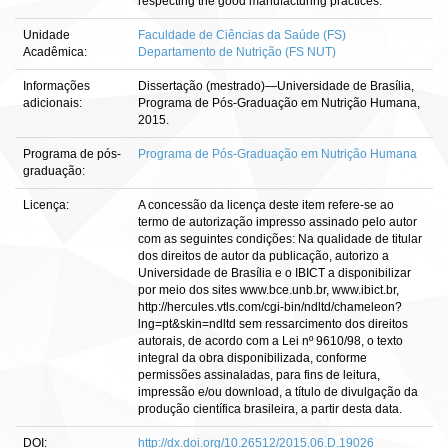
respecting the good manufacturing practices.
Unidade
Faculdade de Ciências da Saúde (FS)
Acadêmica:
Departamento de Nutrição (FS NUT)
Informações
Dissertação (mestrado)—Universidade de Brasília,
adicionais:
Programa de Pós-Graduação em Nutrição Humana,
2015.
Programa de pós-
Programa de Pós-Graduação em Nutrição Humana
graduação:
Licença:
A concessão da licença deste item refere-se ao
termo de autorização impresso assinado pelo autor
com as seguintes condições: Na qualidade de titular
dos direitos de autor da publicação, autorizo a
Universidade de Brasília e o IBICT a disponibilizar
por meio dos sites www.bce.unb.br, www.ibict.br,
http://hercules.vtls.com/cgi-bin/ndltd/chameleon?
lng=pt&skin=ndltd sem ressarcimento dos direitos
autorais, de acordo com a Lei nº 9610/98, o texto
integral da obra disponibilizada, conforme
permissões assinaladas, para fins de leitura,
impressão e/ou download, a título de divulgação da
produção científica brasileira, a partir desta data.
DOI:
http://dx.doi.org/10.26512/2015.06.D.19026