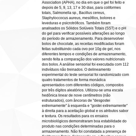
Association (APHA), no dia em que o gel foi feito e
depois de 5, 9, 13, 17 e 30 dias, para coliformes
totais, Salmonella sp., Bacillus cereus,
Staphyloccocus aureus, mesófilos, bolores e
leveduras e psicrotróficos. Também foram
analisados os Sólidos Solúveis Totais (SST) e o pH
do gel para verificar possíveis alterações ao longo
do período de armazenamento. Para desenvolver
bolos de chocolate, as receitas modificadas foram
feitas substituindo cada ovo por 10g de gel, nos
diferentes tempos e condições de armazenamento,
sendo feita a comparação dos valores nutricionais
dos bolos. A análise sensorial foi executada com 112
indivíduos não treinados. O delineamento
experimental do teste sensorial foi randomizado com
quatro tratamentos de forma monádica
apresentados com diferentes códigos, compostos
por três dígitos aleatórios. Utilizou-se uma escala
hedônica linear de nove centímetros (não
estruturados), com âncoras de "desgostei
extremamente" à esquerda e "gostei extremamente"
à direita para a aceitação global e os atributos sabor
e textura. Os resultados para os ensaios
microbiológicos demonstraram boa estabilidade do
produto nas condições determinadas para o
armazenamento. Não foi constatada a presença de