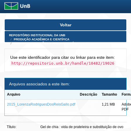
Skip
Voltar
navigation
REPOSITÓRIO INSTITUCIONAL DA UNB
PRODUÇÃO ACADÊMICA E CIENTÍFICA
TESES, DISSERTAÇÕES E PRODUTOS PÓS-DOUTORADO
Use este identificador para citar ou linkar para este item:
http://repositorio.unb.br/handle/10482/19026
Arquivos associados a este item:
Arquivo
Descrição
Tamanho
Form
2015_LorenzaRodriguesDosReisGallo.pdf
1,21 MB
Adob
PDF
Título:
Gel de chia : vida de prateleira e substituição de ovo