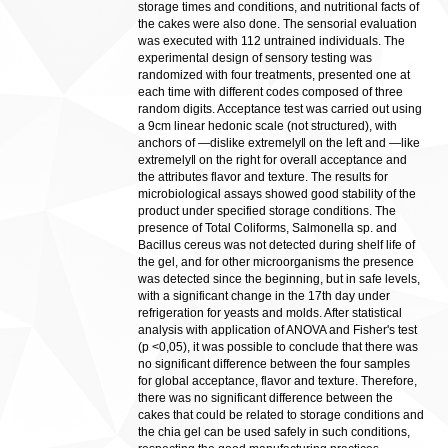
storage times and conditions, and nutritional facts of
the cakes were also done. The sensorial evaluation
was executed with 112 untrained individuals. The
experimental design of sensory testing was
randomized with four treatments, presented one at
each time with different codes composed of three
random digits. Acceptance test was carried out using
a 9cm linear hedonic scale (not structured), with
anchors of ―dislike extremely‖ on the left and ―like
extremely‖ on the right for overall acceptance and
the attributes flavor and texture. The results for
microbiological assays showed good stability of the
product under specified storage conditions. The
presence of Total Coliforms, Salmonella sp. and
Bacillus cereus was not detected during shelf life of
the gel, and for other microorganisms the presence
was detected since the beginning, but in safe levels,
with a significant change in the 17th day under
refrigeration for yeasts and molds. After statistical
analysis with application of ANOVA and Fisher's test
(p <0,05), it was possible to conclude that there was
no significant difference between the four samples
for global acceptance, flavor and texture. Therefore,
there was no significant difference between the
cakes that could be related to storage conditions and
the chia gel can be used safely in such conditions,