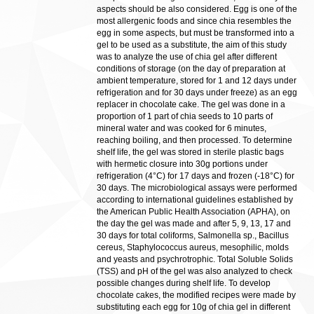
aspects should be also considered. Egg is one of the
most allergenic foods and since chia resembles the
egg in some aspects, but must be transformed into a
gel to be used as a substitute, the aim of this study
was to analyze the use of chia gel after different
conditions of storage (on the day of preparation at
ambient temperature, stored for 1 and 12 days under
refrigeration and for 30 days under freeze) as an egg
replacer in chocolate cake. The gel was done in a
proportion of 1 part of chia seeds to 10 parts of
mineral water and was cooked for 6 minutes,
reaching boiling, and then processed. To determine
shelf life, the gel was stored in sterile plastic bags
with hermetic closure into 30g portions under
refrigeration (4°C) for 17 days and frozen (-18°C) for
30 days. The microbiological assays were performed
according to international guidelines established by
the American Public Health Association (APHA), on
the day the gel was made and after 5, 9, 13, 17 and
30 days for total coliforms, Salmonella sp., Bacillus
cereus, Staphylococcus aureus, mesophilic, molds
and yeasts and psychrotrophic. Total Soluble Solids
(TSS) and pH of the gel was also analyzed to check
possible changes during shelf life. To develop
chocolate cakes, the modified recipes were made by
substituting each egg for 10g of chia gel in different