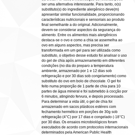
ser uma alternativa interessante. Para tanto, o(s)
substituto(s) do ingrediente alergênico deve(m)
apresentar similar funcionalidade, proporcionando
características nutricionais e sensoriais ao produto
final semelhante a do original. Adicionalmente,
devem-se considerar aspectos da segurança do
alimento. Entre os alimentos mais alergênicos
destaca-se o ovo e como a chia se assemelha ao
ovo em alguns aspectos, mas precisa ser
transformada em um gel para ser utilizada como
substituto, o objetivo desse estudo foi analisar o uso
do gel de chia após armazenamento em diferentes
condições (no dia do preparo a temperatura
ambiente, armazenado por 1 e 12 dias sob
refrigeração e por 30 dias sob congelamento) como
substituto do ovo em bolo de chocolate. O gel foi
feito numa proporção de 1 parte de chia para 10
partes de água mineral e foi submetido à cocção por
6 minutos, atingindo fervura, e depois processado.
Para determinar a vida útil, o gel de chia foi
armazenado em sacos plásticos estéreis com
fechamento hermético em porções de 30g sob
refrigeração (4°C) por 17 dias e congelado (-18°C)
por 30 dias. Os ensaios microbiológicos foram
executados de acordo com protocolos internacionais
determinados pela American Public Health