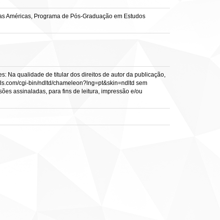
re as Américas, Programa de Pós-Graduação em Estudos
: Na qualidade de titular dos direitos de autor da publicação,
s.vtls.com/cgi-bin/ndltd/chameleon?lng=pt&skin=ndltd sem
sões assinaladas, para fins de leitura, impressão e/ou