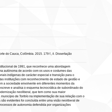
te do Cauca, Colômbia. 2015. 179 f., il. Dissertação
onstitucional de 1991, que reconhece uma abordagem
s forma autónoma de acordo com os usos e costumes das
ais indígenas de carácter especial e transição para o
tas instituições com reconhecimento de estado de gestão e
a com a sociedade envolvente em diferentes momentos da
descreve e analisa o esquema tecnocrática de subordinado do
e modernização neoliberal, que tem como sua maior
o município de Toribío na implementação de sua relação com o
 são evidentes foi concluída entre uma visão neoliberal de
 processos de autonomia defendida por organizações