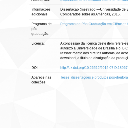
Informações
Dissertação (mestrado)—Universidade de Br
adicionais:
Comparados sobre as Américas, 2015.
Programa de
Programa de Pós-Graduação em Ciências S
pós-
graduação:
Licença:
A concessão da licença deste item refere-s
autorizo a Universidade de Brasília e o IBI
ressarcimento dos direitos autorais, de aco
download, a título de divulgação da produção 
DOI:
http://dx.doi.org/10.26512/2015.07.D.18967
Aparece nas
Teses, dissertações e produtos pós-doutor
coleções: