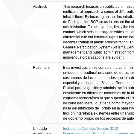
Abstract:
This research focuses on public administrat
multicultural approach, a series of different
inhabit them. By focusing on the decentraliz
de Participación-SGP, so as to ensure the a
administration. To achieve this, firstly the 
contact, which sets the stage in which this
differential cultural territorial rights in th
decentralization of public administration. Th
General Participation System (Sistema Genera
management and public administration from 
indigenous organizations are evident.
Resumen:
Esta investigación se centra en la administ
enfoque multicultural una serie de derechos
costumbres de las comunidades que lo habit
especial y transitorio al Sistema General d
Estatal para la gestión y administración púb
envolvente en diferentes momentos de la his
esquema tecnocrático al que supedita el Est
de corte neoliberal, que tiene como mayor m
nasa del municipio de Toribío en la operat
fricción interétnica existentes entre una vi
de gobierno propio de los procesos de aut
Unidade
Instituto de Ciências Sociais (ICS)
Acadêmica:
Departamento de Estudos Latino-american