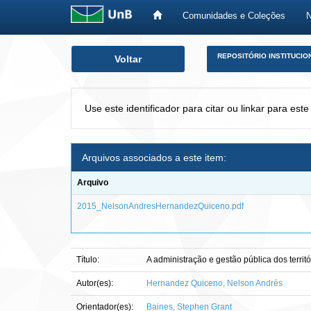
Comunidades e Coleções
Skip
REPOSITÓRIO INSTITUCIO
Voltar
navigation
Use este identificador para citar ou linkar para este
Arquivos associados a este item:
Arquivo
2015_NelsonAndresHernandezQuiceno.pdf
Título:
A administração e gestão pública dos territ
Autor(es):
Hernandez Quiceno, Nelson Andrés
Orientador(es):
Baines, Stephen Grant