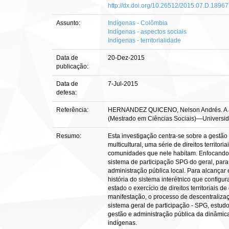
http://dx.doi.org/10.26512/2015.07.D.18967
Assunto:
Indígenas - Colômbia
Indígenas - aspectos sociais
Indígenas - territorialidade
Data de
20-Dez-2015
publicação:
Data de
7-Jul-2015
defesa:
Referência:
HERNANDEZ QUICENO, Nelson Andrés. A admini
(Mestrado em Ciências Sociais)—Universidad
Resumo:
Esta investigação centra-se sobre a gestã
multicultural, uma série de direitos territ
comunidades que nele habitam. Enfocando o 
sistema de participação SPG do geral, par
administração pública local. Para alcançar
história do sistema interétnico que confi
estado o exercício de direitos territoriais
manifestação, o processo de descentraliza
sistema geral de participação - SPG, estudo
gestão e administração pública da dinâmic
indígenas.