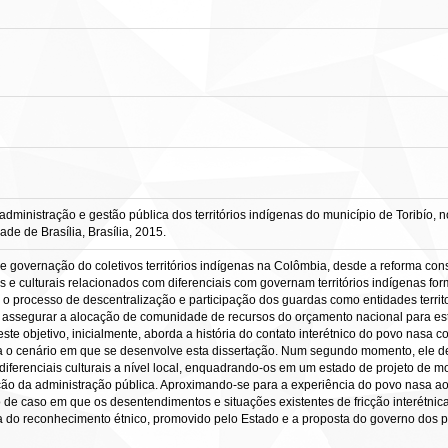
stração e gestão pública dos territórios indígenas do município de Toribío, nor
e de Brasília, Brasília, 2015.
o e governação do coletivos territórios indígenas na Colômbia, desde a reforma c
oriais e culturais relacionados com diferenciais com governam territórios indígena
processo de descentralização e participação dos guardas como entidades territori
a assegurar a alocação de comunidade de recursos do orçamento nacional para es
 este objetivo, inicialmente, aborda a história do contato interétnico do povo nas
gura o cenário em que se desenvolve esta dissertação. Num segundo momento, ele 
 de diferenciais culturais a nível local, enquadrando-os em um estado de projeto d
ção da administração pública. Aproximando-se para a experiência do povo nasa a
 de caso em que os desentendimentos e situações existentes de fricção interétnica
a do reconhecimento étnico, promovido pelo Estado e a proposta do governo dos