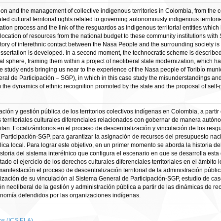
ion and the management of collective indigenous territories in Colombia, from the c
iated cultural territorial rights related to governing autonomously indigenous territ
ation process and the link of the resguardos as indigenous territorial entities whic
llocation of resources from the national budget to these community institutions with
history of interethnic contact between the Nasa People and the surrounding society is 
 dissertation is developed. In a second moment, the technocratic scheme is describ
e local sphere, framing them within a project of neoliberal state modernization, which ha
e study ends bringing us near to the experience of the Nasa people of Toribío municip
l de Participación – SGP), in which in this case study the misunderstandings and si
the dynamics of ethnic recognition promoted by the state and the proposal of sel
ración y gestión pública de los territorios colectivos indígenas en Colombia, a par
 territoriales culturales diferenciales relacionados con gobernar de manera autóno
an. Focalizándonos en el proceso de descentralización y vinculación de los resgu
e Participación-SGP, para garantizar la asignación de recursos del presupuesto nac
lica local. Para lograr este objetivo, en un primer momento se aborda la historia d
toria del sistema interétnico que configura el escenario en que se desarrolla est
ado el ejercicio de los derechos culturales diferenciales territoriales en el ámbit
anifestación el proceso de descentralización territorial de la administración públi
ivización de su vinculación al Sistema General de Participación-SGP, estudio de ca
sión neoliberal de la gestión y administración pública a partir de las dinámicas de 
onomía defendidos por las organizaciones indígenas.
os (ICS ELA)