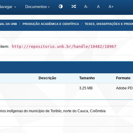
Navegar
Documentos
A-
A
A+
NAL DA UNB
PRODUÇÃO ACADÊMICA E CIENTÍFICA
TESES, DISSERTAÇÕES E PRO
 item:
http://repositorio.unb.br/handle/10482/18967
Descrição
Tamanho
Formato
3,25 MB
Adobe PD
órios indígenas do município de Toribío, norte do Cauca, Colômbia