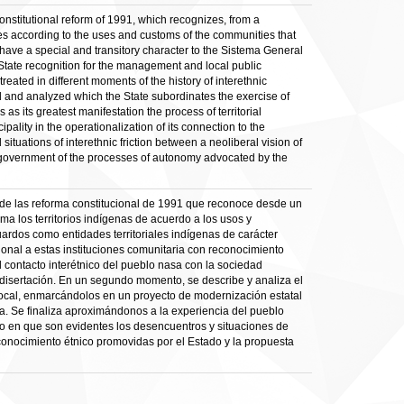
onstitutional reform of 1991, which recognizes, from a
ories according to the uses and customs of the communities that
h have a special and transitory character to the Sistema General
 State recognition for the management and local public
treated in different moments of the history of interethnic
ed and analyzed which the State subordinates the exercise of
s as its greatest manifestation the process of territorial
ality in the operationalization of its connection to the
tuations of interethnic friction between a neoliberal vision of
f-government of the processes of autonomy advocated by the
tir de las reforma constitucional de 1991 que reconoce desde un
ma los territorios indígenas de acuerdo a los usos y
ardos como entidades territoriales indígenas de carácter
ional a estas instituciones comunitaria con reconocimiento
el contacto interétnico del pueblo nasa con la sociedad
a disertación. En un segundo momento, se describe y analiza el
o local, enmarcándolos en un proyecto de modernización estatal
ca. Se finaliza aproximándonos a la experiencia del pueblo
so en que son evidentes los desencuentros y situaciones de
reconocimiento étnico promovidas por el Estado y la propuesta