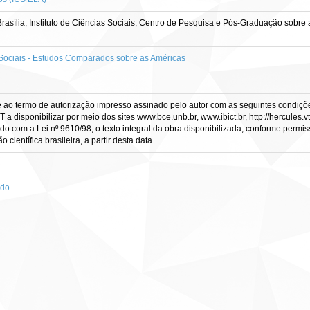
asília, Instituto de Ciências Sociais, Centro de Pesquisa e Pós-Graduação sob
ociais - Estudos Comparados sobre as Américas
e ao termo de autorização impresso assinado pelo autor com as seguintes condições
CT a disponibilizar por meio dos sites www.bce.unb.br, www.ibict.br, http://hercule
rdo com a Lei nº 9610/98, o texto integral da obra disponibilizada, conforme permis
científica brasileira, a partir desta data.
ado