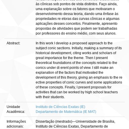
às cônicas sob pontos de vista distintos. Faço ainda,
uma explanação sobre os fatores que motivaram o
desenvolvimento dessa teoria, dando uma ênfase às
propriedades re etoras das curvas cônicas e algumas
aplicações desses conceitos. Finalmente, apresento
propostas de atividades que podem ser trabalhadas
por professores do ensino médio, com seus alunos.
Abstract:
In this work I develop a proposed approach to the
subject conic sections. Initially, making a summary of its
historical development, citing works and scholars of
great importance for the theme. Then I present
theoretical foundations of the concepts related to the
conics under di erent points of view. I still make an
explanation of the factors that motivated the
development of this theory, giving an emphasis to the re
ective properties of conic curves and some applications
of these concepts. Finally, I present proposals for
activities that can be worked by high school teachers
with their students.
Unidade
Instituto de Ciências Exatas (IE)
Acadêmica:
Departamento de Matemática (IE MAT)
Informações
Dissertação (mestrado)—Universidade de Brasília,
adicionais:
Instituto de Ciências Exatas, Departamento de