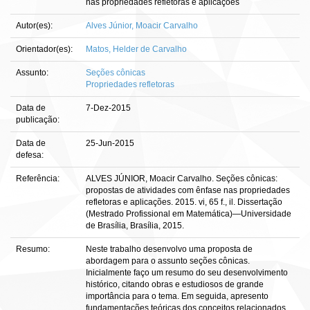
nas propriedades refletoras e aplicações
Autor(es):
Alves Júnior, Moacir Carvalho
Orientador(es):
Matos, Helder de Carvalho
Assunto:
Seções cônicas
Propriedades refletoras
Data de
7-Dez-2015
publicação:
Data de
25-Jun-2015
defesa:
Referência:
ALVES JÚNIOR, Moacir Carvalho. Seções cônicas:
propostas de atividades com ênfase nas propriedades
refletoras e aplicações. 2015. vi, 65 f., il. Dissertação
(Mestrado Profissional em Matemática)—Universidade
de Brasília, Brasília, 2015.
Resumo:
Neste trabalho desenvolvo uma proposta de
abordagem para o assunto seções cônicas.
Inicialmente faço um resumo do seu desenvolvimento
histórico, citando obras e estudiosos de grande
importância para o tema. Em seguida, apresento
fundamentações teóricas dos conceitos relacionados