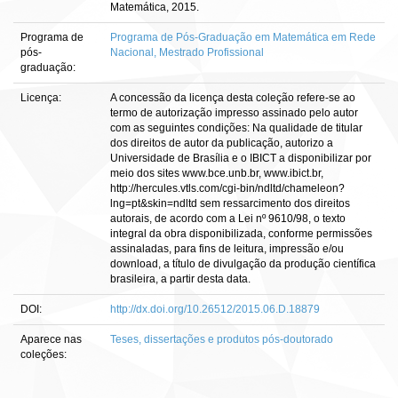
Matemática, 2015.
Programa de
Programa de Pós-Graduação em Matemática em Rede
pós-
Nacional, Mestrado Profissional
graduação:
Licença:
A concessão da licença desta coleção refere-se ao
termo de autorização impresso assinado pelo autor
com as seguintes condições: Na qualidade de titular
dos direitos de autor da publicação, autorizo a
Universidade de Brasília e o IBICT a disponibilizar por
meio dos sites www.bce.unb.br, www.ibict.br,
http://hercules.vtls.com/cgi-bin/ndltd/chameleon?
lng=pt&skin=ndltd sem ressarcimento dos direitos
autorais, de acordo com a Lei nº 9610/98, o texto
integral da obra disponibilizada, conforme permissões
assinaladas, para fins de leitura, impressão e/ou
download, a título de divulgação da produção científica
brasileira, a partir desta data.
DOI:
http://dx.doi.org/10.26512/2015.06.D.18879
Aparece nas
Teses, dissertações e produtos pós-doutorado
coleções: