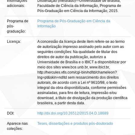
Informações
Dissertação (mestrado)—Universidade de Brasília,
adicionais:
Faculdade de Ciência da Informação, Programa de
Pós-Graduação em Ciência da Informação, 2015.
Programa de
Programa de Pós-Graduação em Ciência da
pós-
Informação
graduação:
Licença:
A concessão da licença deste item refere-se ao termo
de autorização impresso assinado pelo autor com as
seguintes condições: Na qualidade de titular dos
direitos de autor da publicação, autorizo a
Universidade de Brasília e o IBICT a disponibilizar por
meio dos sites www.bce.unb.br, www.ibict.br,
http://hercules.vtls.com/cgi-bin/ndltd/chameleon?
lng=pt&skin=ndltd sem ressarcimento dos direitos
autorais, de acordo com a Lei nº 9610/98, o texto
integral da obra disponibilizada, conforme permissões
assinaladas, para fins de leitura, impressão e/ou
download, a título de divulgação da produção científica
brasileira, a partir desta data.
DOI:
http://dx.doi.org/10.26512/2015.04.D.18689
Aparece nas
Teses, dissertações e produtos pós-doutorado
coleções: