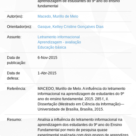
aprendizagem de estudantes do 9º ano do ensino
fundamental
Autor(es):
Macedo, Murillo de Melo
Orientador(es):
Gasque, Kelley Cristine Gonçalves Dias
Assunto:
Letramento informacional
Aprendizagem - avaliação
Educação básica
Data de
6-Nov-2015
publicação:
Data de
1-Abr-2015
defesa:
Referência:
MACEDO, Murillo de Melo. A influência do letramento
informacional na aprendizagem de estudantes do 9º
ano do ensino fundamental. 2015. 285 f., il.
Dissertação (Mestrado em Ciência da Informação)—
Universidade de Brasília, Brasília, 2015.
Resumo:
Analisa a influência do letramento informacional na
aprendizagem dos estudantes do 9º ano do Ensino
Fundamental por meio de pesquisa quase
experimental realizada com dois grupos de aprendizes