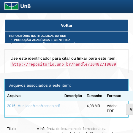
Skip
Voltar
navigation
REPOSITÓRIO INSTITUCIONAL DA UNB
PRODUÇÃO ACADÊMICA E CIENTÍFICA
TESES, DISSERTAÇÕES E PRODUTOS PÓS-DOUTORADO
Use este identificador para citar ou linkar para este item:
http://repositorio.unb.br/handle/10482/18689
Arquivos associados a este item:
Arquivo
Descrição
Tamanho
Formato
2015_MurillodeMeloMacedo.pdf
4,98 MB
Adobe
V
PDF
Título:
A influência do letramento informacional na