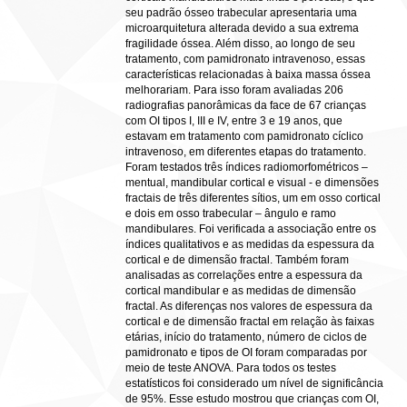
seu padrão ósseo trabecular apresentaria uma
microarquitetura alterada devido a sua extrema
fragilidade óssea. Além disso, ao longo de seu
tratamento, com pamidronato intravenoso, essas
características relacionadas à baixa massa óssea
melhorariam. Para isso foram avaliadas 206
radiografias panorâmicas da face de 67 crianças
com OI tipos I, III e IV, entre 3 e 19 anos, que
estavam em tratamento com pamidronato cíclico
intravenoso, em diferentes etapas do tratamento.
Foram testados três índices radiomorfométricos –
mentual, mandibular cortical e visual - e dimensões
fractais de três diferentes sítios, um em osso cortical
e dois em osso trabecular – ângulo e ramo
mandibulares. Foi verificada a associação entre os
índices qualitativos e as medidas da espessura da
cortical e de dimensão fractal. Também foram
analisadas as correlações entre a espessura da
cortical mandibular e as medidas de dimensão
fractal. As diferenças nos valores de espessura da
cortical e de dimensão fractal em relação às faixas
etárias, início do tratamento, número de ciclos de
pamidronato e tipos de OI foram comparadas por
meio de teste ANOVA. Para todos os testes
estatísticos foi considerado um nível de significância
de 95%. Esse estudo mostrou que crianças com OI,