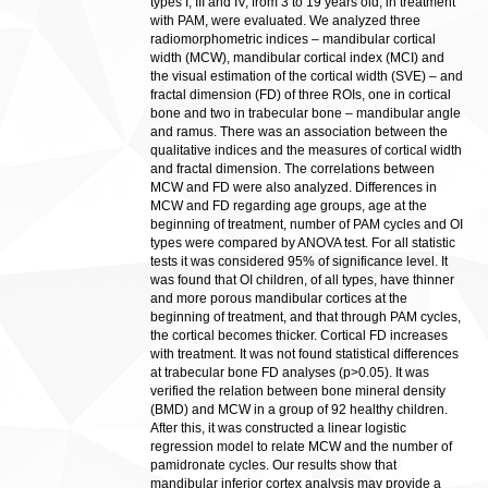
types I, III and IV, from 3 to 19 years old, in treatment
with PAM, were evaluated. We analyzed three
radiomorphometric indices – mandibular cortical
width (MCW), mandibular cortical index (MCI) and
the visual estimation of the cortical width (SVE) – and
fractal dimension (FD) of three ROIs, one in cortical
bone and two in trabecular bone – mandibular angle
and ramus. There was an association between the
qualitative indices and the measures of cortical width
and fractal dimension. The correlations between
MCW and FD were also analyzed. Differences in
MCW and FD regarding age groups, age at the
beginning of treatment, number of PAM cycles and OI
types were compared by ANOVA test. For all statistic
tests it was considered 95% of significance level. It
was found that OI children, of all types, have thinner
and more porous mandibular cortices at the
beginning of treatment, and that through PAM cycles,
the cortical becomes thicker. Cortical FD increases
with treatment. It was not found statistical differences
at trabecular bone FD analyses (p>0.05). It was
verified the relation between bone mineral density
(BMD) and MCW in a group of 92 healthy children.
After this, it was constructed a linear logistic
regression model to relate MCW and the number of
pamidronate cycles. Our results show that
mandibular inferior cortex analysis may provide a