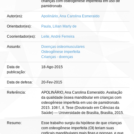
crianças com osteogênese imperfeita em uso de
pamidronato
Autor(es):
Apolinário, Ana Carolina Esmeraldo
Orientador(es):
Paula, Lilian Marly de
Coorientador(es):
Leite, André Ferreira
Assunto:
Doenças osteomusculares
Osteogênese imperfeita
Crianças - doenças
Data de
18-Ago-2015
publicação:
Data de defesa:
20-Fev-2015
Referência:
APOLINÁRIO, Ana Carolina Esmeraldo. Avaliação
da qualidade óssea mandibular em crianças com
osteogênese imperfeita em uso de pamidronato.
2015. 108 f., il. Tese (Doutorado em Ciências da
Saúde) — Universidade de Brasília, Brasília, 2015.
Resumo:
Esse trabalho surgiu da hipótese de que crianças
com osteogênese imperfeita (OI) teriam suas
corticais mandibulares mais finas e porosas, e que