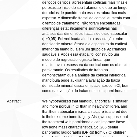
de todos os tipos, apresentam corticais mais finas e
porosas ao início de seu tratamento e que ao longo
dos ciclos de pamidronato essa estrutura fica mais
espessa. A dimensão fractal da cortical aumenta com
o tempo de tratamento. Não foram encontradas
diferenças estatisticamente significativas nas
análises das dimensões fractais de osso trabecular
(p>0,05). Foi verificada ainda a associação entre
densidade mineral óssea e a espessura da cortical
inferior da mandíbula em um grupo de 92 crianças
saudáveis. Após essa etapa, foi construído um
modelo de regressão logística linear que
relacionava a espessura da cortical com os ciclos de
pamidronato. Os resultados do trabalho
demonstraram que a análise da cortical inferior da
mandíbula pode auxiliar na avaliação da baixa
densidade mineral óssea em pacientes com OI, bem
como na evolução do tratamento com pamidronato.
Abstract:
We hypothesized that mandibular cortical is smaller
and more porous in OI than in healthy children, and
that their trabecular microarchitecture is altered due
to their extreme bone fragility. Also, we suppose that
the treatment with pamidronate can improve these
low bone mass characteristics. So, 206 dental
panoramic radiographs (DPRs) from 67 OI children