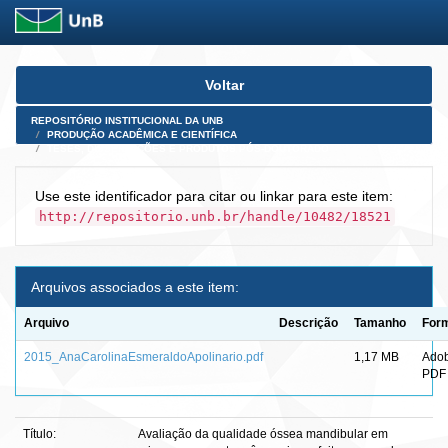
Skip
Voltar
navigation
REPOSITÓRIO INSTITUCIONAL DA UNB
PRODUÇÃO ACADÊMICA E CIENTÍFICA
TESES, DISSERTAÇÕES E PRODUTOS PÓS-DOUTORADO
Use este identificador para citar ou linkar para este item:
http://repositorio.unb.br/handle/10482/18521
Arquivos associados a este item:
Arquivo
Descrição
Tamanho
For
2015_AnaCarolinaEsmeraldoApolinario.pdf
1,17 MB
Ado
PDF
Título:
Avaliação da qualidade óssea mandibular em