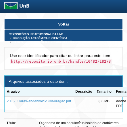
Skip
Voltar
navigation
REPOSITÓRIO INSTITUCIONAL DA UNB
PRODUÇÃO ACADÊMICA E CIENTÍFICA
TESES, DISSERTAÇÕES E PRODUTOS PÓS-DOUTORADO
Use este identificador para citar ou linkar para este item:
http://repositorio.unb.br/handle/10482/18273
Arquivos associados a este item:
Arquivo
Descrição
Tamanho
Forma
2015_ClaraWandenkolckSilvaAragao.pdf
3,36 MB
Adobe
PDF
Título:
O genoma de um baculovírus isolado de cadáveres