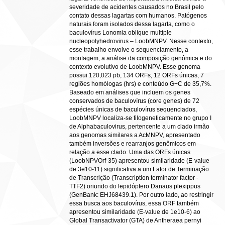
severidade de acidentes causados no Brasil pelo
contato dessas lagartas com humanos. Patógenos
naturais foram isolados dessa lagarta, como o
baculovírus Lonomia oblique multiple
nucleopolyhedrovirus – LoobMNPV. Nesse contexto,
esse trabalho envolve o sequenciamento, a
montagem, a análise da composição genômica e do
contexto evolutivo de LoobMNPV. Esse genoma
possui 120,023 pb, 134 ORFs, 12 ORFs únicas, 7
regiões homólogas (hrs) e conteúdo G+C de 35,7%.
Baseado em análises que incluem os genes
conservados de baculovírus (core genes) de 72
espécies únicas de baculovírus sequenciados,
LoobMNPV localiza-se filogeneticamente no grupo I
de Alphabaculovirus, pertencente a um clado irmão
aos genomas similares a AcMNPV, apresentado
também inversões e rearranjos genômicos em
relação a esse clado. Uma das ORFs únicas
(LoobNPVOrf-35) apresentou similaridade (E-value
de 3e10-11) significativa a um Fator de Terminação
de Transcrição (Transcription terminator factor -
TTF2) oriundo do lepidóptero Danaus plexippus
(GenBank: EHJ68439.1). Por outro lado, ao restringir
essa busca aos baculovírus, essa ORF também
apresentou similaridade (E-value de 1e10-6) ao
Global Transactivator (GTA) de Antheraea pernyi