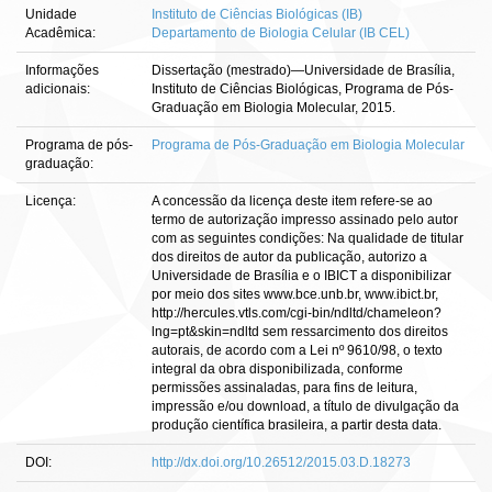
Unidade
Instituto de Ciências Biológicas (IB)
Acadêmica:
Departamento de Biologia Celular (IB CEL)
Informações
Dissertação (mestrado)—Universidade de Brasília,
adicionais:
Instituto de Ciências Biológicas, Programa de Pós-
Graduação em Biologia Molecular, 2015.
Programa de pós-
Programa de Pós-Graduação em Biologia Molecular
graduação:
Licença:
A concessão da licença deste item refere-se ao
termo de autorização impresso assinado pelo autor
com as seguintes condições: Na qualidade de titular
dos direitos de autor da publicação, autorizo a
Universidade de Brasília e o IBICT a disponibilizar
por meio dos sites www.bce.unb.br, www.ibict.br,
http://hercules.vtls.com/cgi-bin/ndltd/chameleon?
lng=pt&skin=ndltd sem ressarcimento dos direitos
autorais, de acordo com a Lei nº 9610/98, o texto
integral da obra disponibilizada, conforme
permissões assinaladas, para fins de leitura,
impressão e/ou download, a título de divulgação da
produção científica brasileira, a partir desta data.
DOI:
http://dx.doi.org/10.26512/2015.03.D.18273