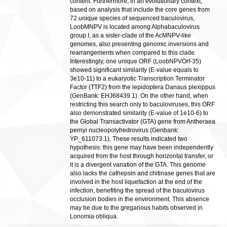
content. Furthermore, in an evolutionary context,
based on analysis that include the core genes from
72 unique species of sequenced baculovirus,
LoobMNPV is located among Alphabaculovirus
group I, as a sister-clade of the AcMNPV-like
genomes, also presenting genomic inversions and
rearrangements when compared to this clade.
Interestingly, one unique ORF (LoobNPVOrf-35)
showed significant similarity (E-value equals to
3e10-11) to a eukaryotic Transcription Terminator
Factor (TTF2) from the lepidoptera Danaus plexippus
(GenBank: EHJ68439.1). On the other hand, when
restricting this search only to baculoviruses, this ORF
also demonstrated similarity (E-value of 1e10-6) to
the Global Transactivator (GTA) gene from Antheraea
pernyi nucleopolyhedrovirus (Genbank:
YP_611073.1). These results indicated two
hypothesis: this gene may have been independently
acquired from the host through horizontal transfer, or
it is a divergent variation of the GTA. This genome
also lacks the cathepsin and chitinase genes that are
involved in the host liquefaction at the end of the
infection, benefiting the spread of the baculovirus
occlusion bodies in the environment. This absence
may be due to the gregarious habits observed in
Lonomia obliqua.