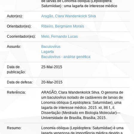
de larvas de Lonomia obliqua (Lepidoptera:
Saturniidae) : uma lagarta de interesse médico
Autor(es):
Aragão, Clara Wandenkolck Silva
Orientador(es):
Ribeiro, Bergmann Morais
Coorientador(es):
Melo, Fernando Lucas
Assunto:
Baculovírus
Lagarta
Baculovírus - análise genética
Data de
25-Mai-2015
publicação:
Data de defesa:
20-Mar-2015
Referência:
ARAGÃO, Clara Wandenkolck Silva. O genoma de
um baculovírus isolado de cadáveres de larvas de
Lonomia obliqua (Lepidoptera: Saturniidae), uma
lagarta de interesse médico. 2015. xii, 86 f., il.
Dissertação (Mestrado em Biologia Molecular)—
Universidade de Brasília, Brasília, 2015.
Resumo:
Lonomia obliqua (Lepidoptera: Saturniidae) é uma
lagarta venenosa de importância médica devido a