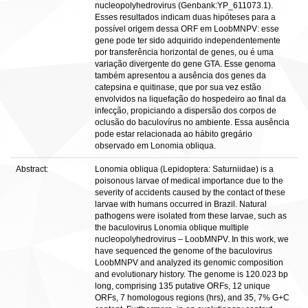
nucleopolyhedrovirus (Genbank:YP_611073.1).
Esses resultados indicam duas hipóteses para a
possível origem dessa ORF em LoobMNPV: esse
gene pode ter sido adquirido independentemente
por transferência horizontal de genes, ou é uma
variação divergente do gene GTA. Esse genoma
também apresentou a ausência dos genes da
catepsina e quitinase, que por sua vez estão
envolvidos na liquefação do hospedeiro ao final da
infecção, propiciando a dispersão dos corpos de
oclusão do baculovírus no ambiente. Essa ausência
pode estar relacionada ao hábito gregário
observado em Lonomia obliqua.
Abstract:
Lonomia obliqua (Lepidoptera: Saturniidae) is a
poisonous larvae of medical importance due to the
severity of accidents caused by the contact of these
larvae with humans occurred in Brazil. Natural
pathogens were isolated from these larvae, such as
the baculovirus Lonomia oblique multiple
nucleopolyhedrovirus – LoobMNPV. In this work, we
have sequenced the genome of the baculovirus
LoobMNPV and analyzed its genomic composition
and evolutionary history. The genome is 120.023 bp
long, comprising 135 putative ORFs, 12 unique
ORFs, 7 homologous regions (hrs), and 35, 7% G+C