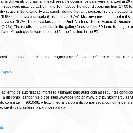
Farm, University of Brasília. In each area the occurrence data were analyzed in 20 
 traps were installed at 1.5 m and 10 m above the ground operating from 17:00 to 
dry season. None sand fly was caught during the rainy season. In the dry season 2
 (79.9%), Pintomyia monticola (Costa Lima) (9.7%), Micropygomyia quinquefer (Dy
omyia sp. (0.7%), Pintomyia kuscheli (Le Pont, Martinez, Torrez-Espejo & Dujardin
0.7%). The results indicated that in the gallery forests of the FD there is a higher 
i and Mi. quinquefer were recorded for the first time in the FD.
rasília, Faculdade de Medicina, Programa de Pós-Graduação em Medicina Tropica
Tropical
e ao termo de autorização impresso assinado pelo autor com as seguintes condições
CT a disponibilizar por meio dos sites www.bce.unb.br, www.ibict.br, http://hercule
rdo com a Lei nº 9610/98, o texto integral da obra disponibilizada, conforme permis
científica brasileira, a partir desta data.
ado