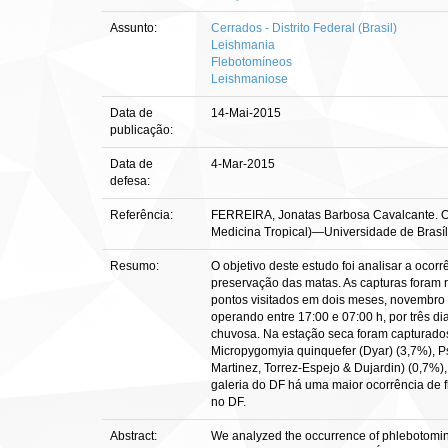
Assunto:
Cerrados - Distrito Federal (Brasil)
Leishmania
Flebotomíneos
Leishmaniose
Data de
14-Mai-2015
publicação:
Data de
4-Mar-2015
defesa:
Referência:
FERREIRA, Jonatas Barbosa Cavalcante. Ocorr
Medicina Tropical)—Universidade de Brasíli
Resumo:
O objetivo deste estudo foi analisar a ocor
preservação das matas. As capturas foram 
pontos visitados em dois meses, novembro 
operando entre 17:00 e 07:00 h, por três d
chuvosa. Na estação seca foram capturados 
Micropygomyia quinquefer (Dyar) (3,7%), Ps
Martinez, Torrez-Espejo & Dujardin) (0,7%)
galeria do DF há uma maior ocorrência de f
no DF.
Abstract:
We analyzed the occurrence of phlebotomine s