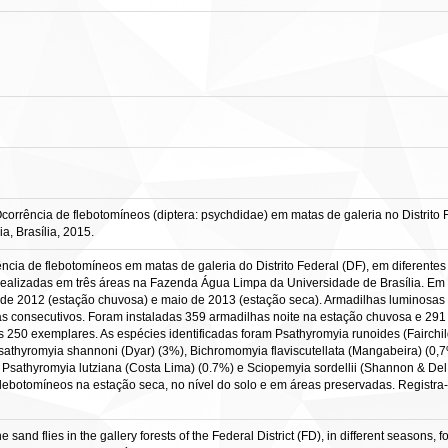
ência de flebotomíneos (diptera: psychdidae) em matas de galeria no Distrito Fede
a, Brasília, 2015.
rência de flebotomíneos em matas de galeria do Distrito Federal (DF), em diferentes 
realizadas em três áreas na Fazenda Água Limpa da Universidade de Brasília. Em 
de 2012 (estação chuvosa) e maio de 2013 (estação seca). Armadilhas luminosas HP
ias consecutivos. Foram instaladas 359 armadilhas noite na estação chuvosa e 29
250 exemplares. As espécies identificadas foram Psathyromyia runoides (Fairchild
athyromyia shannoni (Dyar) (3%), Bichromomyia flaviscutellata (Mangabeira) (0,7
, Psathyromyia lutziana (Costa Lima) (0.7%) e Sciopemyia sordellii (Shannon & De
lebotomíneos na estação seca, no nível do solo e em áreas preservadas. Registra-s
and flies in the gallery forests of the Federal District (FD), in different seasons, 