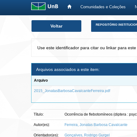
Comunidades e Coleções
Skip
REPOSITÓRIO INSTITUCIO
Voltar
navigation
Use este identificador para citar ou linkar para este
Arquivos associados a este item:
Arquivo
2015_JonatasBarbosaCavalcanteFerreira.pdf
Título:
Ocorrência de flebotomíneos (diptera : psyc
Autor(es):
Ferreira, Jonatas Barbosa Cavalcante
Orientador(es):
Gonçalves, Rodrigo Gurgel