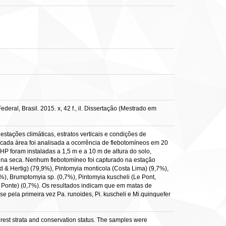
ral, Brasil. 2015. x, 42 f., il. Dissertação (Mestrado em
estações climáticas, estratos verticais e condições de
cada área foi analisada a ocorrência de flebotomíneos em 20
 foram instaladas a 1,5 m e a 10 m de altura do solo,
1 na seca. Nenhum flebotomíneo foi capturado na estação
 & Hertig) (79,9%), Pintomyia monticola (Costa Lima) (9,7%),
%), Brumptomyia sp. (0,7%), Pintomyia kuscheli (Le Pont,
l Ponte) (0,7%). Os resultados indicam que em matas de
e pela primeira vez Pa. runoides, Pi. kuscheli e Mi.quinquefer
forest strata and conservation status. The samples were