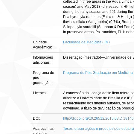
collected in three areas in the Água Limpa 
season) and May 2013 (dry season). HP light
during the rainy season and 291 during the 
Psathyromyia runoides (Fairchild & Hertig)
flaviscutellata (Mangabeira) (0.7%), Brumpt
Sciopemyia sordellii (Shannon & Del Ponte) (
in preserved areas. Pa. runoides, Pi. kuschel
Unidade
Faculdade de Medicina (FM)
Acadêmica:
Informações
Dissertação (mestrado)—Universidade de B
adicionais:
Programa de
Programa de Pós-Graduação em Medicina 
pós-
graduação:
Licença:
A concessão da licença deste item refere-s
autorizo a Universidade de Brasília e o IBI
ressarcimento dos direitos autorais, de aco
download, a título de divulgação da produção 
DOI:
http://dx.doi.org/10.26512/2015.03.D.18146
Aparece nas
Teses, dissertações e produtos pós-doutor
coleções: