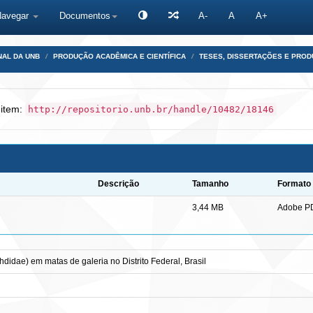
Navegar
Documentos
A-
A
A+
NAL DA UNB
PRODUÇÃO ACADÊMICA E CIENTÍFICA
TESES, DISSERTAÇÕES E PRO
 item:
http://repositorio.unb.br/handle/10482/18146
Descrição
Tamanho
Formato
3,44 MB
Adobe P
hdidae) em matas de galeria no Distrito Federal, Brasil