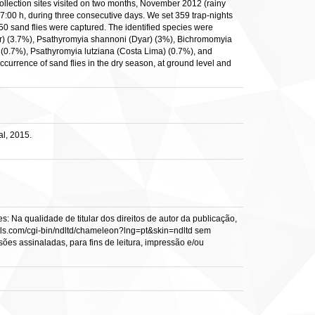
collection sites visited on two months, November 2012 (rainy
7:00 h, during three consecutive days. We set 359 trap-nights
50 sand flies were captured. The identified species were
ar) (3.7%), Psathyromyia shannoni (Dyar) (3%), Bichromomyia
) (0.7%), Psathyromyia lutziana (Costa Lima) (0.7%), and
occurrence of sand flies in the dry season, at ground level and
l, 2015.
: Na qualidade de titular dos direitos de autor da publicação,
s.vtls.com/cgi-bin/ndltd/chameleon?lng=pt&skin=ndltd sem
sões assinaladas, para fins de leitura, impressão e/ou