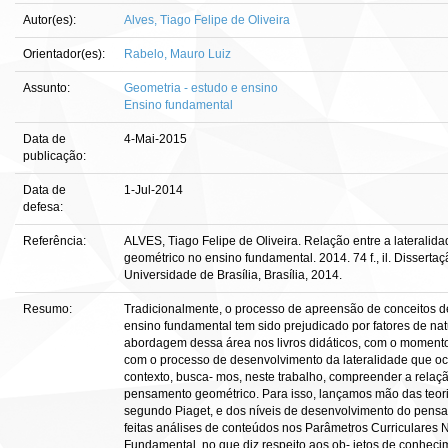
Autor(es):
Alves, Tiago Felipe de Oliveira
Orientador(es):
Rabelo, Mauro Luiz
Assunto:
Geometria - estudo e ensino
Ensino fundamental
Data de
4-Mai-2015
publicação:
Data de
1-Jul-2014
defesa:
Referência:
ALVES, Tiago Felipe de Oliveira. Relação entre a laterali
geométrico no ensino fundamental. 2014. 74 f., il. Dissert
Universidade de Brasília, Brasília, 2014.
Resumo:
Tradicionalmente, o processo de apreensão de conceitos de
ensino fundamental tem sido prejudicado por fatores de na
abordagem dessa área nos livros didáticos, com o momento
com o processo de desenvolvimento da lateralidade que oc
contexto, busca- mos, neste trabalho, compreender a relaçã
pensamento geométrico. Para isso, lançamos mão das teoria
segundo Piaget, e dos níveis de desenvolvimento do pens
feitas análises de conteúdos nos Parâmetros Curriculares
Fundamental, no que diz respeito aos ob- jetos de conheci