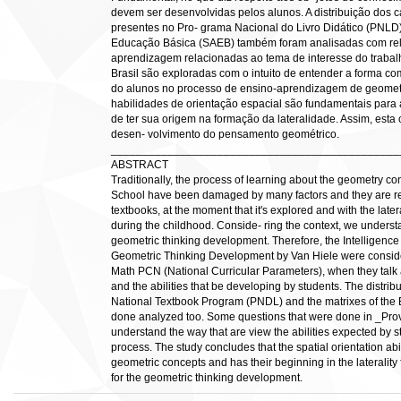
devem ser desenvolvidas pelos alunos. A distribuição do
presentes no Pro- grama Nacional do Livro Didático (PNLD)
Educação Básica (SAEB) também foram analisadas com rela
aprendizagem relacionadas ao tema de interesse do trabal
Brasil são exploradas com o intuito de entender a forma c
do alunos no processo de ensino-aprendizagem de geometr
habilidades de orientação espacial são fundamentais para
de ter sua origem na formação da lateralidade. Assim, esta 
desen- volvimento do pensamento geométrico.
______________________________________________
ABSTRACT
Traditionally, the process of learning about the geometry c
School have been damaged by many factors and they are rela
textbooks, at the moment that it's explored and with the lat
during the childhood. Conside- ring the context, we understa
geometric thinking development. Therefore, the Intelligen
Geometric Thinking Development by Van Hiele were conside
Math PCN (National Curricular Parameters), when they talk
and the abilities that be developing by students. The distri
National Textbook Program (PNDL) and the matrixes of th
done analyzed too. Some questions that were done in _Prova 
understand the way that are view the abilities expected by s
process. The study concludes that the spatial orientation abi
geometric concepts and has their beginning in the laterality 
for the geometric thinking development.