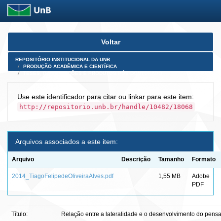
Skip
Voltar
navigation
REPOSITÓRIO INSTITUCIONAL DA UNB
PRODUÇÃO ACADÊMICA E CIENTÍFICA
TESES, DISSERTAÇÕES E PRODUTOS PÓS-DOUTORADO
Use este identificador para citar ou linkar para este item:
http://repositorio.unb.br/handle/10482/18068
Arquivos associados a este item:
Arquivo
Descrição
Tamanho
Formato
2014_TiagoFelipedeOliveiraAlves.pdf
1,55 MB
Adobe
PDF
Título:
Relação entre a lateralidade e o desenvolvimento do pen