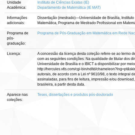
Unidade
Instituto de Ciências Exatas (IE)
Acadêmica:
Departamento de Matemática (IE MAT)
Informações
Dissertação (mestrado)—Universidade de Brasília, Institut
adicionais:
Matemática, Programa de Mestrado Profissional em Matem
Programa de
Programa de Pós-Graduação em Matemática em Rede Nacio
pós-
graduação:
Licença:
A concessão da licença desta coleção refere-se ao termo d
com as seguintes condições: Na qualidade de titular dos dir
Universidade de Brasília e o IBICT a disponibilizar por meio
http://hercules.vtls.com/cgi-bin/ndltd/chameleon?lng=pt&sk
autorais, de acordo com a Lei nº 9610/98, o texto integral 
assinaladas, para fins de leitura, impressão e/ou download, 
brasileira, a partir desta data.
Aparece nas
Teses, dissertações e produtos pós-doutorado
coleções: