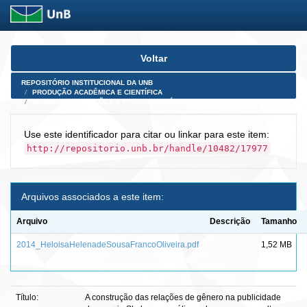
Skip
Voltar
navigation
REPOSITÓRIO INSTITUCIONAL DA UNB
PRODUÇÃO ACADÊMICA E CIENTÍFICA
TESES, DISSERTAÇÕES E PRODUTOS PÓS-DOUTORADO
Use este identificador para citar ou linkar para este item:
http://repositorio.unb.br/handle/10482/17977
Arquivos associados a este item:
Arquivo
Descrição
Tamanho
2014_HeloisaHelenadeSousaFrancoOliveira.pdf
1,52 MB
Título:
A construção das relações de gênero na publicidade