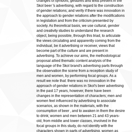
changes of symbols, gestures and texts present in the
Skol beer 's advertising, with regard to the construction
of gender relations; and verify if there was innovation in
the approach to gender relations after the modifications
in legislation and from the criticism presented by
society. As theoretical basis, we use cultural, gender
and creativity studies to understand the research
object, being possible, through this triad, to articulate
the views circulating and apparently coming from the
individual, be it advertising or receiver, views that
become part of the culture and are present in
advertising. To achieve our aims, the methodological
proposal allied thematic content analysis of the
language of the Skol brand's advertising parts through
the observation the scene from a reception study of
men and women, by performing focal groups. As a
result we note that: there was no innovation in the
approach of gender relations in Skol's beer advertising
in the past 17 years, however, there have been
changes in the representation of characters; men and
women feel influenced by advertising to associate
scenarios, as shown in the materials, with the
consumption of beer , and to awaken in them the desire
to drink; women and men between 21 and 43 years-
old, from middle and lower classes, involved in the
focal groups in this study, do not identify with the
characters shown in parts of advertising, women as