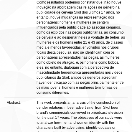
Como resultados podemos constatar que: não houve
inovação na abordagem das relações de gênero na
publicidade de cerveja Skol dos últimos 17 anos, no
entanto, houve mudanças na representação dos
personagens; homens e mulheres se sentem
influenciados pela publicidade ao associar cenários,
como os exibidos nas peças publicitárias, ao consumo
de cerveja e ao despertar neles a vontade de beber; as
mulheres e os homens entre 21 e 43 anos, de classes
média e menos favorecidas, envolvidos nos grupos
focais desta pesquisa, não se identificam com os
personagens apresentados nas peças, as mulheres
como objeto de atração, e, os homens como bobos,
eles, no entanto, dialogam com a perspectiva de
masculinidade hegemônica apresentadas nos vídeos
publicitários da Skol; ambos os gêneros acreditam
haver identificação com as peças principalmente entre
os mais jovens; homens e mulheres têm formas de
consumo diferentes.
Abstract:
This work presents an analysis of the construction of
gender relations in beer advertising, from Skol beer
brand's commercials conveyed in broadcast television
for the past 17 years. The objectives of our study were
to analyze how men and women identify with the
characters built by advertising; identify updates or