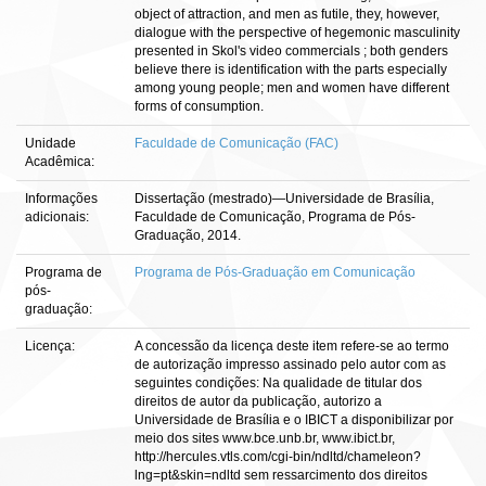
object of attraction, and men as futile, they, however,
dialogue with the perspective of hegemonic masculinity
presented in Skol's video commercials ; both genders
believe there is identification with the parts especially
among young people; men and women have different
forms of consumption.
Unidade
Faculdade de Comunicação (FAC)
Acadêmica:
Informações
Dissertação (mestrado)—Universidade de Brasília,
adicionais:
Faculdade de Comunicação, Programa de Pós-
Graduação, 2014.
Programa de
Programa de Pós-Graduação em Comunicação
pós-
graduação:
Licença:
A concessão da licença deste item refere-se ao termo
de autorização impresso assinado pelo autor com as
seguintes condições: Na qualidade de titular dos
direitos de autor da publicação, autorizo a
Universidade de Brasília e o IBICT a disponibilizar por
meio dos sites www.bce.unb.br, www.ibict.br,
http://hercules.vtls.com/cgi-bin/ndltd/chameleon?
lng=pt&skin=ndltd sem ressarcimento dos direitos