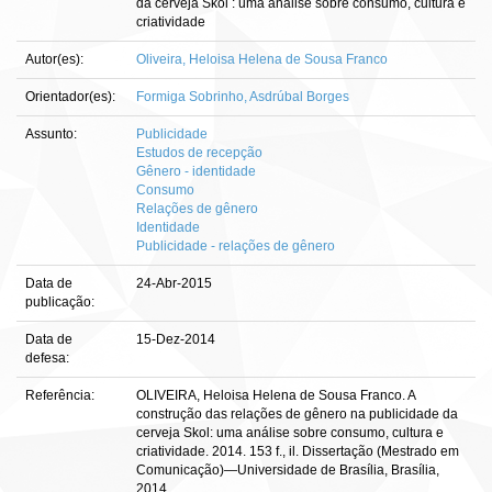
da cerveja Skol : uma análise sobre consumo, cultura e
criatividade
Autor(es):
Oliveira, Heloisa Helena de Sousa Franco
Orientador(es):
Formiga Sobrinho, Asdrúbal Borges
Assunto:
Publicidade
Estudos de recepção
Gênero - identidade
Consumo
Relações de gênero
Identidade
Publicidade - relações de gênero
Data de
24-Abr-2015
publicação:
Data de
15-Dez-2014
defesa:
Referência:
OLIVEIRA, Heloisa Helena de Sousa Franco. A
construção das relações de gênero na publicidade da
cerveja Skol: uma análise sobre consumo, cultura e
criatividade. 2014. 153 f., il. Dissertação (Mestrado em
Comunicação)—Universidade de Brasília, Brasília,
2014.