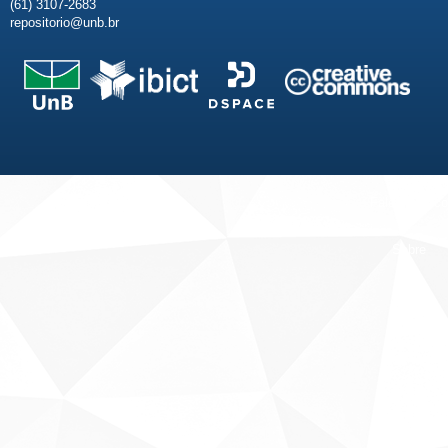
(61) 3107-2683
repositorio@unb.br
Fale conosco
Sobre