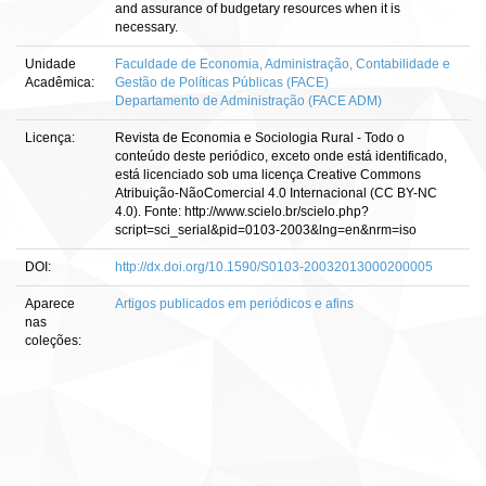
and assurance of budgetary resources when it is
necessary.
Unidade
Faculdade de Economia, Administração, Contabilidade e
Acadêmica:
Gestão de Políticas Públicas (FACE)
Departamento de Administração (FACE ADM)
Licença:
Revista de Economia e Sociologia Rural - Todo o
conteúdo deste periódico, exceto onde está identificado,
está licenciado sob uma licença Creative Commons
Atribuição-NãoComercial 4.0 Internacional (CC BY-NC
4.0). Fonte: http://www.scielo.br/scielo.php?
script=sci_serial&pid=0103-2003&lng=en&nrm=iso
DOI:
http://dx.doi.org/10.1590/S0103-20032013000200005
Aparece
Artigos publicados em periódicos e afins
nas
coleções: