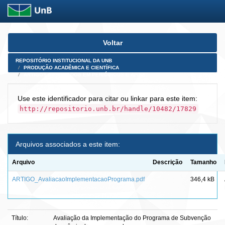
Skip
Voltar
navigation
REPOSITÓRIO INSTITUCIONAL DA UNB
PRODUÇÃO ACADÊMICA E CIENTÍFICA
ARTIGOS PUBLICADOS EM PERIÓDICOS E AFINS
Use este identificador para citar ou linkar para este item:
http://repositorio.unb.br/handle/10482/17829
Arquivos associados a este item:
Arquivo
Descrição
Tamanho
ARTIGO_AvaliacaoImplementacaoPrograma.pdf
346,4 kB
Título:
Avaliação da Implementação do Programa de Subvenção