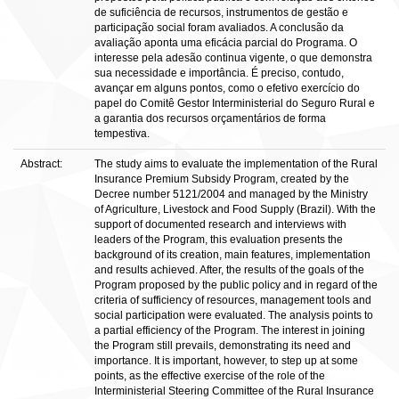
de suficiência de recursos, instrumentos de gestão e
participação social foram avaliados. A conclusão da
avaliação aponta uma eficácia parcial do Programa. O
interesse pela adesão continua vigente, o que demonstra
sua necessidade e importância. É preciso, contudo,
avançar em alguns pontos, como o efetivo exercício do
papel do Comitê Gestor Interministerial do Seguro Rural e
a garantia dos recursos orçamentários de forma
tempestiva.
Abstract:
The study aims to evaluate the implementation of the Rural
Insurance Premium Subsidy Program, created by the
Decree number 5121/2004 and managed by the Ministry
of Agriculture, Livestock and Food Supply (Brazil). With the
support of documented research and interviews with
leaders of the Program, this evaluation presents the
background of its creation, main features, implementation
and results achieved. After, the results of the goals of the
Program proposed by the public policy and in regard of the
criteria of sufficiency of resources, management tools and
social participation were evaluated. The analysis points to
a partial efficiency of the Program. The interest in joining
the Program still prevails, demonstrating its need and
importance. It is important, however, to step up at some
points, as the effective exercise of the role of the
Interministerial Steering Committee of the Rural Insurance