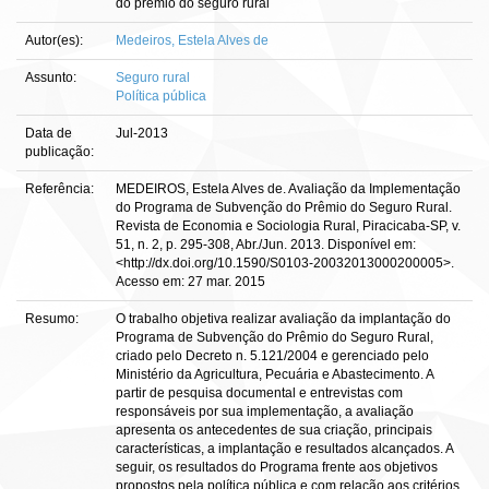
do prêmio do seguro rural
Autor(es):
Medeiros, Estela Alves de
Assunto:
Seguro rural
Política pública
Data de
Jul-2013
publicação:
Referência:
MEDEIROS, Estela Alves de. Avaliação da Implementação
do Programa de Subvenção do Prêmio do Seguro Rural.
Revista de Economia e Sociologia Rural, Piracicaba-SP, v.
51, n. 2, p. 295-308, Abr./Jun. 2013. Disponível em:
<http://dx.doi.org/10.1590/S0103-20032013000200005>.
Acesso em: 27 mar. 2015
Resumo:
O trabalho objetiva realizar avaliação da implantação do
Programa de Subvenção do Prêmio do Seguro Rural,
criado pelo Decreto n. 5.121/2004 e gerenciado pelo
Ministério da Agricultura, Pecuária e Abastecimento. A
partir de pesquisa documental e entrevistas com
responsáveis por sua implementação, a avaliação
apresenta os antecedentes de sua criação, principais
características, a implantação e resultados alcançados. A
seguir, os resultados do Programa frente aos objetivos
propostos pela política pública e com relação aos critérios