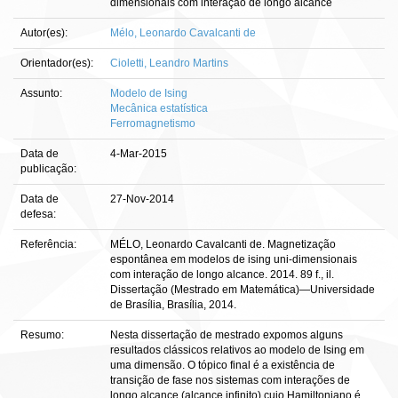
dimensionais com interação de longo alcance
Autor(es):
Mélo, Leonardo Cavalcanti de
Orientador(es):
Cioletti, Leandro Martins
Assunto:
Modelo de Ising
Mecânica estatística
Ferromagnetismo
Data de
4-Mar-2015
publicação:
Data de
27-Nov-2014
defesa:
Referência:
MÉLO, Leonardo Cavalcanti de. Magnetização
espontânea em modelos de ising uni-dimensionais
com interação de longo alcance. 2014. 89 f., il.
Dissertação (Mestrado em Matemática)—Universidade
de Brasília, Brasília, 2014.
Resumo:
Nesta dissertação de mestrado expomos alguns
resultados clássicos relativos ao modelo de Ising em
uma dimensão. O tópico final é a existência de
transição de fase nos sistemas com interações de
longo alcance (alcance infinito) cujo Hamiltoniano é