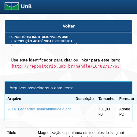
Skip
Voltar
navigation
REPOSITÓRIO INSTITUCIONAL DA UNB
PRODUÇÃO ACADÊMICA E CIENTÍFICA
TESES, DISSERTAÇÕES E PRODUTOS PÓS-DOUTORADO
Use este identificador para citar ou linkar para este item:
http://repositorio.unb.br/handle/10482/17763
Arquivos associados a este item:
Arquivo
Descrição
Tamanho
Formato
2014_LeonardoCavalcantideMelo.pdf
531,83
Adobe
kB
PDF
Título:
Magnetização espontânea em modelos de ising uni-