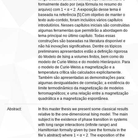
formalmente dado por (veja fórmula no resumo do
arquivo) com 1 < α < 2. A exposição desse tema é
baseada na referência [5].Com objetivo de manter o
texto auto-contido, foram incluídos vários capítulos
introdutórios. Nesses capítulos iniciais são construídas
algumas ferramentas que permitirão a abordagem do
tema principal no último capítulo. Todas essas
construções são baseadas na literatura disponível e
não há inovações significativas. Dentre os tópicos
preliminares apresentados estão a definição rigorosa
do Modelo de Ising a volumes finitos, bem como do
modelo de Curie-Weiss e do modelo Hierárquico. Para
o modelo de Curie-Weiss a magnetização e a
temperatura crítica são calculados explicitamente.
Também são apresentadas as demonstrações para:
algumas desigualdades de correlação; a existência do
limite termodinâmico da magnetização de modelos
ferromagnéticos; e uma relação entre a magnetização
quadrática e a magnetização espontânea.
Abstract:
In this master thesis we present some classical results
relative to the one-dimensional Ising model. The main
subject is the existence of phase transition in systems
with long range interactions (infinite range) and
Hamiltonian formally given by (see the formula in the
file’s abstract) where 1 < α < 2. The exposition of the