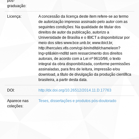
pós-
graduação:
Licença:
A concessão da licença deste item refere-se ao termo
de autorização impresso assinado pelo autor com as
seguintes condições: Na qualidade de titular dos
direitos de autor da publicação, autorizo a
Universidade de Brasília e o IBICT a disponibilizar por
meio dos sites www.bce.unb.br, www.ibict.br,
http://hercules.vtls.com/cgi-bin/ndltd/chameleon?
lng=pt&skin=ndltd sem ressarcimento dos direitos
autorais, de acordo com a Lei nº 9610/98, o texto
integral da obra disponibilizada, conforme permissões
assinaladas, para fins de leitura, impressão e/ou
download, a título de divulgação da produção científica
brasileira, a partir desta data.
DOI:
http://dx.doi.org/10.26512/2014.11.D.17763
Aparece nas
Teses, dissertações e produtos pós-doutorado
coleções: