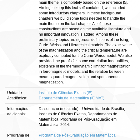
main theme is completely based on the reference [5].
Aiming to keep this text self-contained, we included
some introductory chapters. In these background
chapters we build some tools needed to handle the
main theme on the last chapter. All of these
constructions are based on the available literature and
no important innovation is added. Among these
preliminary topics are rigorous definitions of the Ising,
Curie- Weiss and Hierarchical models. The exact value
of the magnetization and the critical temperature are
explicitly computed for the Curie-Weiss model. We also
provided the proofs for: some correlation inequalities;
existence of the thermodynamic limit for magnetization
in ferromagnetic models; and the relation between
mean-squared magnetization and spontaneous
magnetization.
Unidade
Instituto de Ciências Exatas (IE)
Acadêmica:
Departamento de Matemática (IE MAT)
Informações
Dissertação (mestrado)—Universidade de Brasília,
adicionais:
Instituto de Ciências Exatas, Departamento de
Matemática, Programa de Pós-Graduação em
Matemática, 2014.
Programa de
Programa de Pós-Graduação em Matemática