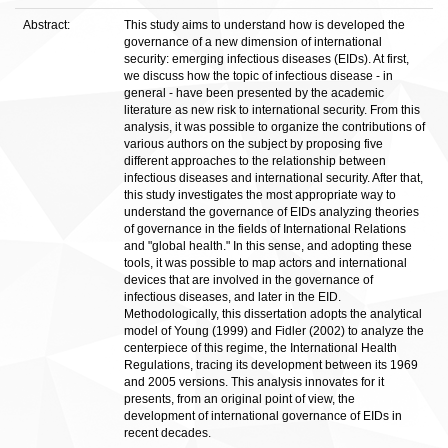
Abstract:
This study aims to understand how is developed the
governance of a new dimension of international
security: emerging infectious diseases (EIDs). At first,
we discuss how the topic of infectious disease - in
general - have been presented by the academic
literature as new risk to international security. From this
analysis, it was possible to organize the contributions of
various authors on the subject by proposing five
different approaches to the relationship between
infectious diseases and international security. After that,
this study investigates the most appropriate way to
understand the governance of EIDs analyzing theories
of governance in the fields of International Relations
and "global health." In this sense, and adopting these
tools, it was possible to map actors and international
devices that are involved in the governance of
infectious diseases, and later in the EID.
Methodologically, this dissertation adopts the analytical
model of Young (1999) and Fidler (2002) to analyze the
centerpiece of this regime, the International Health
Regulations, tracing its development between its 1969
and 2005 versions. This analysis innovates for it
presents, from an original point of view, the
development of international governance of EIDs in
recent decades.