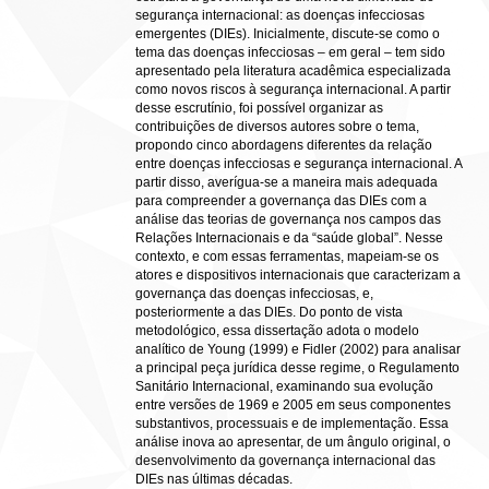
segurança internacional: as doenças infecciosas
emergentes (DIEs). Inicialmente, discute-se como o
tema das doenças infecciosas – em geral – tem sido
apresentado pela literatura acadêmica especializada
como novos riscos à segurança internacional. A partir
desse escrutínio, foi possível organizar as
contribuições de diversos autores sobre o tema,
propondo cinco abordagens diferentes da relação
entre doenças infecciosas e segurança internacional. A
partir disso, averígua-se a maneira mais adequada
para compreender a governança das DIEs com a
análise das teorias de governança nos campos das
Relações Internacionais e da “saúde global”. Nesse
contexto, e com essas ferramentas, mapeiam-se os
atores e dispositivos internacionais que caracterizam a
governança das doenças infecciosas, e,
posteriormente a das DIEs. Do ponto de vista
metodológico, essa dissertação adota o modelo
analítico de Young (1999) e Fidler (2002) para analisar
a principal peça jurídica desse regime, o Regulamento
Sanitário Internacional, examinando sua evolução
entre versões de 1969 e 2005 em seus componentes
substantivos, processuais e de implementação. Essa
análise inova ao apresentar, de um ângulo original, o
desenvolvimento da governança internacional das
DIEs nas últimas décadas.