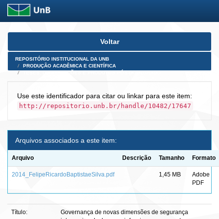
Skip
Voltar
navigation
REPOSITÓRIO INSTITUCIONAL DA UNB
PRODUÇÃO ACADÊMICA E CIENTÍFICA
TESES, DISSERTAÇÕES E PRODUTOS PÓS-DOUTORADO
Use este identificador para citar ou linkar para este item:
http://repositorio.unb.br/handle/10482/17647
Arquivos associados a este item:
Arquivo
Descrição
Tamanho
Formato
2014_FelipeRicardoBaptistaeSilva.pdf
1,45 MB
Adobe
PDF
Título:
Governança de novas dimensões de segurança