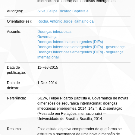
internacional : doenças infecciosas emergentes
Autor(es):
Silva, Felipe Ricardo Baptista e
Orientador(es):
Rocha, Antônio Jorge Ramalho da
Assunto:
Doenças infecciosas
Governança
Doenças infecciosas emergentes (DIEs)
Doenças infecciosas emergentes (DIEs) - governança
Doenças infecciosas emergentes (DIEs) - segurança
internacional
Data de
11-Fev-2015
publicação:
Data de
1-Dez-2014
defesa:
Referência:
SILVA, Felipe Ricardo Baptista e. Governança de novas
dimensões de segurança internacional: doenças
infecciosas emergentes. 2014. 142 f., il. Dissertação
(Mestrado em Relações Internacionais) —
Universidade de Brasília, Brasília, 2014.
Resumo:
Esse estudo objetiva compreender de que forma se
estrutura a governança de uma nova dimensão de