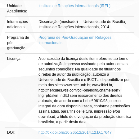
Unidade
Instituto de Relações Internacionais (IREL)
Acadêmica:
Informações
Dissertação (mestrado) — Universidade de Brasília,
adicionais:
Instituto de Relações Internacionais, 2014.
Programa de
Programa de Pós-Graduação em Relações
pós-
Internacionais
graduação:
Licença:
A concessão da licença deste item refere-se ao termo
de autorização impresso assinado pelo autor com as
seguintes condições: Na qualidade de titular dos
direitos de autor da publicação, autorizo a
Universidade de Brasília e o IBICT a disponibilizar por
meio dos sites www.bce.unb.br, www.ibict.br,
http://hercules.vtls.com/cgi-bin/ndltd/chameleon?
lng=pt&skin=ndltd sem ressarcimento dos direitos
autorais, de acordo com a Lei nº 9610/98, o texto
integral da obra disponibilizada, conforme permissões
assinaladas, para fins de leitura, impressão e/ou
download, a título de divulgação da produção científica
brasileira, a partir desta data.
DOI:
http://dx.doi.org/10.26512/2014.12.D.17647