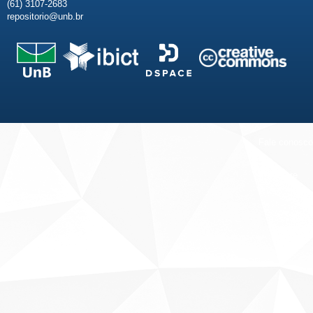
(61) 3107-2683
repositorio@unb.br
Fale conosco
Sobre