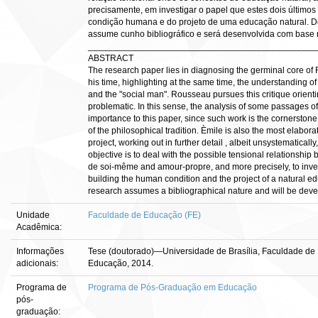
precisamente, em investigar o papel que estes dois últim
condição humana e do projeto de uma educação natural. Do
assume cunho bibliográfico e será desenvolvida com base 
______________________________________________
ABSTRACT
The research paper lies in diagnosing the germinal core of 
his time, highlighting at the same time, the understanding of
and the "social man". Rousseau pursues this critique orient
problematic. In this sense, the analysis of some passages of 
importance to this paper, since such work is the cornerstone
of the philosophical tradition. Èmile is also the most elabo
project, working out in further detail , albeit unsystematicall
objective is to deal with the possible tensional relationshi
de soi-même and amour-propre, and more precisely, to invest
building the human condition and the project of a natural e
research assumes a bibliographical nature and will be dev
Unidade
Faculdade de Educação (FE)
Acadêmica:
Informações
Tese (doutorado)—Universidade de Brasília, Faculdade d
adicionais:
Educação, 2014.
Programa de
Programa de Pós-Graduação em Educação
pós-
graduação: