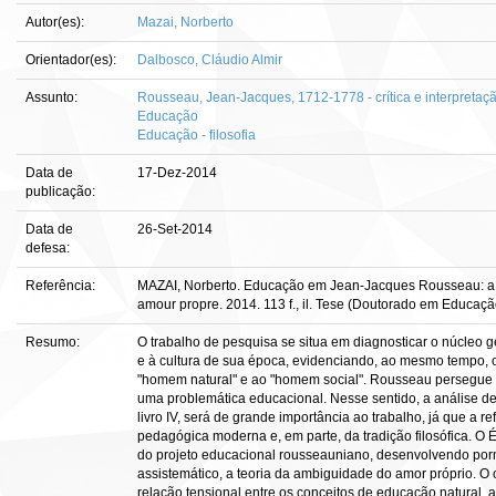
Autor(es):
Mazai, Norberto
Orientador(es):
Dalbosco, Cláudio Almir
Assunto:
Rousseau, Jean-Jacques, 1712-1778 - crítica e interpretaç
Educação
Educação - filosofia
Data de
17-Dez-2014
publicação:
Data de
26-Set-2014
defesa:
Referência:
MAZAI, Norberto. Educação em Jean-Jacques Rousseau: a t
amour propre. 2014. 113 f., il. Tese (Doutorado em Educaçã
Resumo:
O trabalho de pesquisa se situa em diagnosticar o núcleo g
e à cultura de sua época, evidenciando, ao mesmo tempo, o
"homem natural" e ao "homem social". Rousseau persegue es
uma problemática educacional. Nesse sentido, a análise d
livro IV, será de grande importância ao trabalho, já que a r
pedagógica moderna e, em parte, da tradição filosófica. 
do projeto educacional rousseauniano, desenvolvendo p
assistemático, a teoria da ambiguidade do amor próprio. O o
relação tensional entre os conceitos de educação natural,