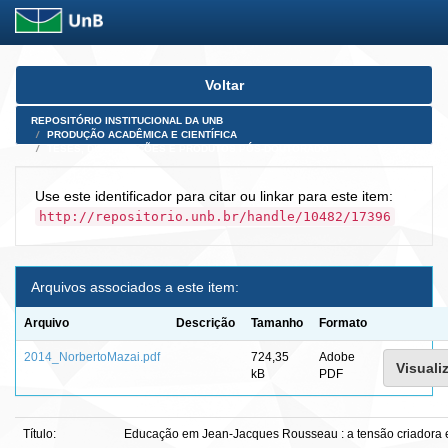
Skip
Voltar
navigation
REPOSITÓRIO INSTITUCIONAL DA UNB
PRODUÇÃO ACADÊMICA E CIENTÍFICA
TESES, DISSERTAÇÕES E PRODUTOS PÓS-DOUTORADO
Use este identificador para citar ou linkar para este item:
http://repositorio.unb.br/handle/10482/17396
Arquivos associados a este item:
Arquivo
Descrição
Tamanho
Formato
2014_NorbertoMazai.pdf
724,35
Adobe
Visualiz
kB
PDF
Título:
Educação em Jean-Jacques Rousseau : a tensão criadora 