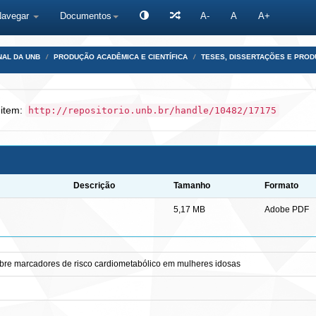
Navegar
Documentos
A-
A
A+
NAL DA UNB
PRODUÇÃO ACADÊMICA E CIENTÍFICA
TESES, DISSERTAÇÕES E PRO
 item:
http://repositorio.unb.br/handle/10482/17175
Descrição
Tamanho
Formato
5,17 MB
Adobe PDF
sobre marcadores de risco cardiometabólico em mulheres idosas