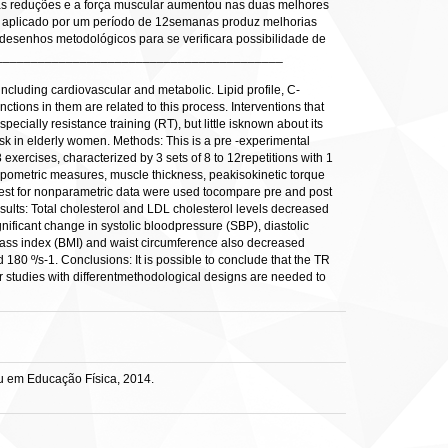
ivas reduções e a força muscular aumentou nas duas melhores
TR aplicado por um período de 12semanas produz melhorias
desenhos metodológicos para se verificara possibilidade de
_____________________________________________
including cardiovascular and metabolic. Lipid profile, C-
tions in them are related to this process. Interventions that
cially resistance training (RT), but little isknown about its
risk in elderly women. Methods: This is a pre -experimental
xercises, characterized by 3 sets of 8 to 12repetitions with 1
hropometric measures, muscle thickness, peakisokinetic torque
n test for nonparametric data were used tocompare pre and post
sults: Total cholesterol and LDL cholesterol levels decreased
nificant change in systolic bloodpressure (SBP), diastolic
mass index (BMI) and waist circumference also decreased
180 º/s-1. Conclusions: It is possible to conclude that the TR
r studies with differentmethodological designs are needed to
u em Educação Física, 2014.