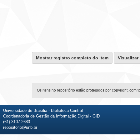
Mostrar registro completo do item
Visualizar
Os itens no repositório estão protegidos por copyright, com t
Universidade de Brasília - Biblioteca Central
Coordenadoria de Gestão da Informação Digital - GID
(61) 3107-2683
repositorio@unb.br