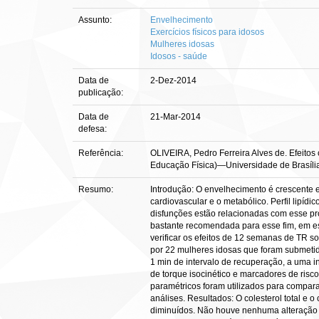
Assunto:
Envelhecimento
Exercícios físicos para idosos
Mulheres idosas
Idosos - saúde
Data de
2-Dez-2014
publicação:
Data de
21-Mar-2014
defesa:
Referência:
OLIVEIRA, Pedro Ferreira Alves de. Efeitos 
Educação Física)—Universidade de Brasília,
Resumo:
Introdução: O envelhecimento é crescente e
cardiovascular e o metabólico. Perfil lipíd
disfunções estão relacionadas com esse pro
bastante recomendada para esse fim, em esp
verificar os efeitos de 12 semanas de TR s
por 22 mulheres idosas que foram submetid
1 min de intervalo de recuperação, a uma i
de torque isocinético e marcadores de risc
paramétricos foram utilizados para comparar 
análises. Resultados: O colesterol total e 
diminuídos. Não houve nenhuma alteração sig