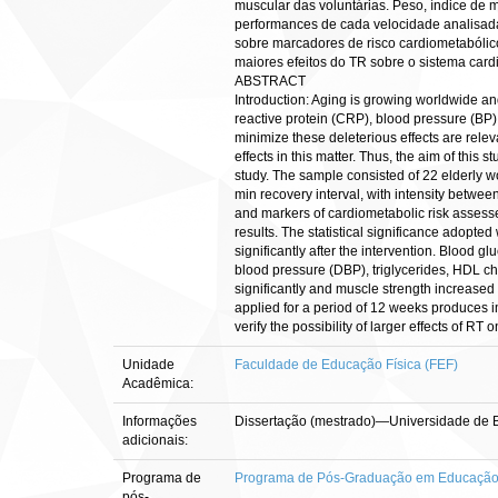
muscular das voluntárias. Peso, índice de 
performances de cada velocidade analisada
sobre marcadores de risco cardiometabólic
maiores efeitos do TR sobre o sistema
ABSTRACT
Introduction: Aging is growing worldwide and
reactive protein (CRP), blood pressure (BP),
minimize these deleterious effects are relev
effects in this matter. Thus, the aim of this
study. The sample consisted of 22 elderly w
min recovery interval, with intensity betwe
and markers of cardiometabolic risk assesse
results. The statistical significance adopt
significantly after the intervention. Blood 
blood pressure (DBP), triglycerides, HDL c
significantly and muscle strength increased
applied for a period of 12 weeks produces 
verify the possibility of larger effects of RT
Unidade
Faculdade de Educação Física (FEF)
Acadêmica:
Informações
Dissertação (mestrado)—Universidade de B
adicionais:
Programa de
Programa de Pós-Graduação em Educação 
pós-