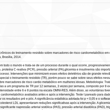
crônicos do treinamento resistido sobre marcadores de risco cardiometabólico em m
 Brasília, 2014.
m todo o mundo e trata-se de um processo durante o qual ocorre, progressivamente, 
ico, proteína C-reativa (PCR), pressão arterial (PA),glicemia e insulinemia são impo
cesso. Intervenções que minimizem esses efeitos deletérios são de grande relevân
ecial o treinamento resistido (TR), porém pouco se sabe sobre seus efeitos nessa
obre marcadores de risco cardio metabólico em mulheres idosas. Metodologia: Tra
as a um programa de TR por 12 semanas, 3 vezes por semana, composto por 8 exerc
ntensidade entre 6 e 8 pontos na escala OMNI-RES. Além disso, as voluntárias ti
o cardiometabólico avaliados antes e após a intervenção. Teste t pareado para da
os resultados pré e pós. A significância estatística adotada foi p < 0,05 e o softw
o colesterol LDL apresentaram reduções significativas após a intervenção. A glicem
nificante napressão arterial sistólica (PAS), pressão arterial diastólica (PAD), 