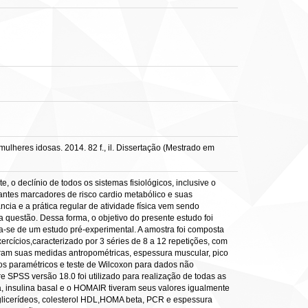
ulheres idosas. 2014. 82 f., il. Dissertação (Mestrado em
o declínio de todos os sistemas fisiológicos, inclusive o
rtantes marcadores de risco cardio metabólico e suas
cia e a prática regular de atividade física vem sendo
 questão. Dessa forma, o objetivo do presente estudo foi
ta-se de um estudo pré-experimental. A amostra foi composta
ícios,caracterizado por 3 séries de 8 a 12 repetições, com
veram suas medidas antropométricas, espessura muscular, pico
dos paramétricos e teste de Wilcoxon para dados não
are SPSS versão 18.0 foi utilizado para realização de todas as
ia, insulina basal e o HOMAIR tiveram seus valores igualmente
triglicerídeos, colesterol HDL,HOMA beta, PCR e espessura