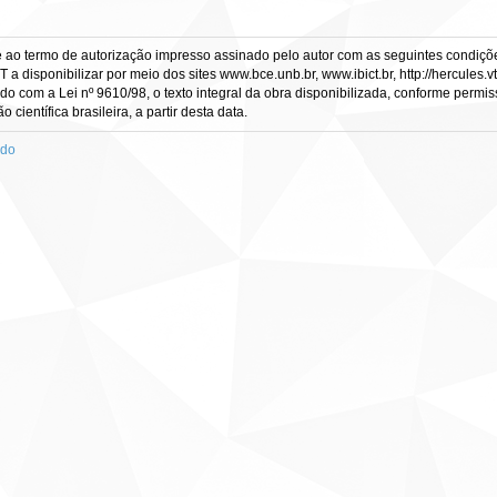
e ao termo de autorização impresso assinado pelo autor com as seguintes condições
CT a disponibilizar por meio dos sites www.bce.unb.br, www.ibict.br, http://hercule
rdo com a Lei nº 9610/98, o texto integral da obra disponibilizada, conforme permis
científica brasileira, a partir desta data.
ado