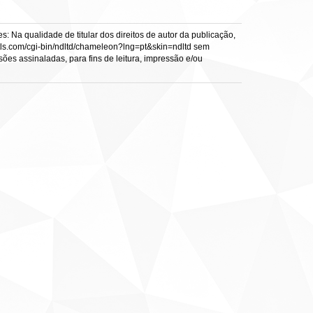
: Na qualidade de titular dos direitos de autor da publicação,
s.vtls.com/cgi-bin/ndltd/chameleon?lng=pt&skin=ndltd sem
sões assinaladas, para fins de leitura, impressão e/ou