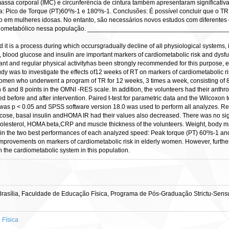
massa corporal (IMC) e circunferência de cintura também apresentaram significat
: Pico de Torque (PT)60º/s-1 e 180º/s-1. Conclusões: É possível concluir que o 
o em mulheres idosas. No entanto, são necessários novos estudos com diferentes 
 cardiometabólico nessa população. ___________________________________
 it is a process during which occursgradually decline of all physiological systems, 
 blood glucose and insulin are important markers of cardiometabolic risk and dysfunc
ant and regular physical activityhas been strongly recommended for this purpose, espe
 study was to investigate the effects of12 weeks of RT on markers of cardiometabolic 
omen who underwent a program of TR for 12 weeks, 3 times a week, consisting of 8 e
en 6 and 8 points in the OMNI -RES scale. In addition, the volunteers had their ant
d before and after intervention. Paired t-test for parametric data and the Wilcoxo
ed was p < 0.05 and SPSS software version 18.0 was used to perform all analyzes. Re
glucose, basal insulin andHOMA IR had their values also decreased. There was no sig
holesterol, HOMA beta,CRP and muscle thickness of the volunteers. Weight, body 
 in the two best performances of each analyzed speed: Peak torque (PT) 60º/s-1 and 
improvements on markers of cardiometabolic risk in elderly women. However, furthe
 on the cardiometabolic system in this population.
rasília, Faculdade de Educação Física, Programa de Pós-Graduação Strictu-Sens
Física