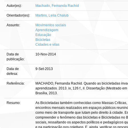
Autor(es):
Machado, Fernanda Rachid
Orientador(es):
Martins, Leila Chalub
Assunto:
Movimentos sociais
Aprendizagem
Educação
Bicicletas
Cidades e vilas
Data de
10-Nov-2014
publicação:
Data de
9-Set-2013
defesa:
Referência:
MACHADO, Fernanda Rachid. Quando as bicicletadas invad
aprendizados. 2013. ix, 126 f., il. Dissertação (Mestrado 
Brasília, 2013.
Resumo:
As Bicicletadas também conhecidas como Massas Críticas, i
encontros mensais realizados em espaços públicos reunindo
como meio de transporte que lutam pelo direito à cidade. E
compreender o fenômeno das bicicletas e Bicicletadas no Bra
sociais, ressaltando os aspectos políticos e pedagógicos q
e na participação nos coletivos. E, ainda, verificar os proc