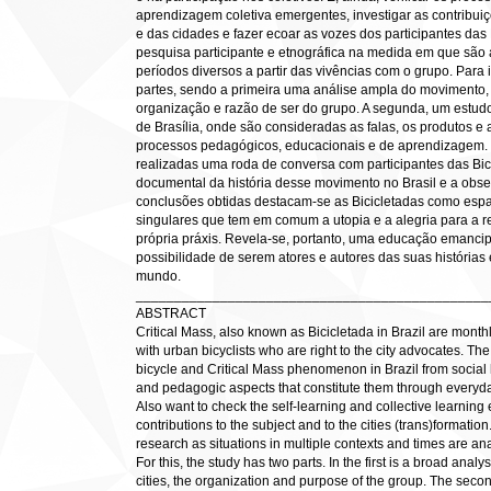
aprendizagem coletiva emergentes, investigar as contribuiç
e das cidades e fazer ecoar as vozes dos participantes das
pesquisa participante e etnográfica na medida em que são 
períodos diversos a partir das vivências com o grupo. Para
partes, sendo a primeira uma análise ampla do movimento, 
organização e razão de ser do grupo. A segunda, um estudo
de Brasília, onde são consideradas as falas, os produtos e 
processos pedagógicos, educacionais e de aprendizagem.
realizadas uma roda de conversa com participantes das Bic
documental da história desse movimento no Brasil e a obse
conclusões obtidas destacam-se as Bicicletadas como espaç
singulares que tem em comum a utopia e a alegria para a r
própria práxis. Revela-se, portanto, uma educação emancipa
possibilidade de serem atores e autores das suas histórias 
mundo.
______________________________________________
ABSTRACT
Critical Mass, also known as Bicicletada in Brazil are month
with urban bicyclists who are right to the city advocates. The
bicycle and Critical Mass phenomenon in Brazil from social hi
and pedagogic aspects that constitute them through everyday 
Also want to check the self-learning and collective learnin
contributions to the subject and to the cities (trans)formation
research as situations in multiple contexts and times are a
For this, the study has two parts. In the first is a broad anal
cities, the organization and purpose of the group. The second