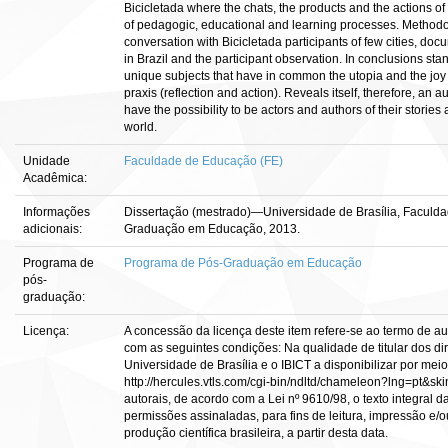
Bicicletada where the chats, the products and the actions of 
of pedagogic, educational and learning processes. Methodo
conversation with Bicicletada participants of few cities, doc
in Brazil and the participant observation. In conclusions sta
unique subjects that have in common the utopia and the joy 
praxis (reflection and action). Reveals itself, therefore, an
have the possibility to be actors and authors of their stories a
world.
Unidade
Faculdade de Educação (FE)
Acadêmica:
Informações
Dissertação (mestrado)—Universidade de Brasília, Faculd
adicionais:
Graduação em Educação, 2013.
Programa de
Programa de Pós-Graduação em Educação
pós-
graduação:
Licença:
A concessão da licença deste item refere-se ao termo de a
com as seguintes condições: Na qualidade de titular dos dir
Universidade de Brasília e o IBICT a disponibilizar por meio
http://hercules.vtls.com/cgi-bin/ndltd/chameleon?lng=pt&sk
autorais, de acordo com a Lei nº 9610/98, o texto integral 
permissões assinaladas, para fins de leitura, impressão e/o
produção científica brasileira, a partir desta data.