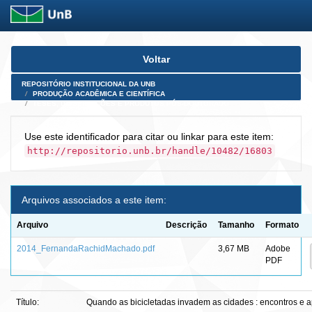
Skip
Voltar
navigation
REPOSITÓRIO INSTITUCIONAL DA UNB
PRODUÇÃO ACADÊMICA E CIENTÍFICA
TESES, DISSERTAÇÕES E PRODUTOS PÓS-DOUTORADO
Use este identificador para citar ou linkar para este item:
http://repositorio.unb.br/handle/10482/16803
Arquivos associados a este item:
Arquivo
Descrição
Tamanho
Formato
2014_FernandaRachidMachado.pdf
3,67 MB
Adobe
PDF
Título:
Quando as bicicletadas invadem as cidades : encontros e 