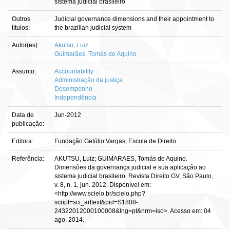
sistema judicial brasileiro
Outros
Judicial governance dimensions and their appointment to
títulos:
the brazilian judicial system
Autor(es):
Akutsu, Luiz
Guimarães, Tomás de Aquino
Assunto:
Accountability
Administração da justiça
Desempenho
Independência
Data de
Jun-2012
publicação:
Editora:
Fundação Getúlio Vargas, Escola de Direito
Referência:
AKUTSU, Luiz; GUIMARAES, Tomás de Aquino.
Dimensões da governança judicial e sua aplicação ao
sistema judicial brasileiro. Revista Direito GV, São Paulo,
v. 8, n. 1, jun. 2012. Disponível em:
<http://www.scielo.br/scielo.php?
script=sci_arttext&pid=S1808-
24322012000100008&lng=pt&nrm=iso>. Acesso em: 04
ago. 2014.