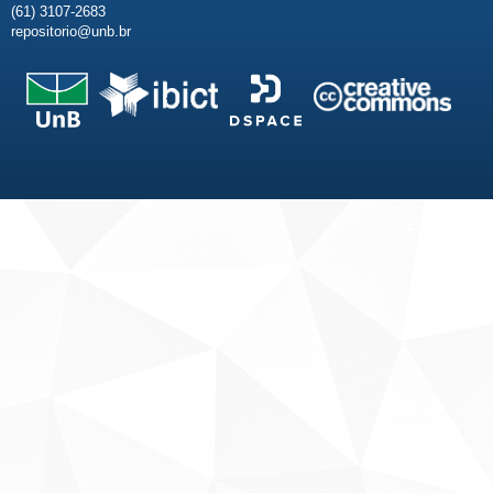
(61) 3107-2683
repositorio@unb.br
Fale conosco
Sobre