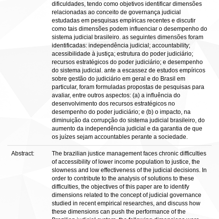
dificuldades, tendo como objetivos identificar dimensões
relacionadas ao conceito de governança judicial
estudadas em pesquisas empíricas recentes e discutir
como tais dimensões podem influenciar o desempenho do
sistema judicial brasileiro. as seguintes dimensões foram
identificadas: independência judicial; accountability;
acessibilidade à justiça; estrutura do poder judiciário;
recursos estratégicos do poder judiciário; e desempenho
do sistema judicial. ante a escassez de estudos empíricos
sobre gestão do judiciário em geral e do Brasil em
particular, foram formuladas propostas de pesquisas para
avaliar, entre outros aspectos: (a) a influência do
desenvolvimento dos recursos estratégicos no
desempenho do poder judiciário; e (b) o impacto, na
diminuição da corrupção do sistema judicial brasileiro, do
aumento da independência judicial e da garantia de que
os juízes sejam accountables perante a sociedade.
Abstract:
The brazilian justice management faces chronic difficulties
of accessibility of lower income population to justice, the
slowness and low effectiveness of the judicial decisions. In
order to contribute to the analysis of solutions to these
difficulties, the objectives of this paper are to identify
dimensions related to the concept of judicial governance
studied in recent empirical researches, and discuss how
these dimensions can push the performance of the