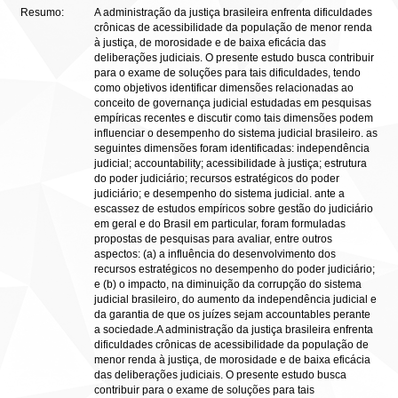
Resumo:
A administração da justiça brasileira enfrenta dificuldades
crônicas de acessibilidade da população de menor renda
à justiça, de morosidade e de baixa eficácia das
deliberações judiciais. O presente estudo busca contribuir
para o exame de soluções para tais dificuldades, tendo
como objetivos identificar dimensões relacionadas ao
conceito de governança judicial estudadas em pesquisas
empíricas recentes e discutir como tais dimensões podem
influenciar o desempenho do sistema judicial brasileiro. as
seguintes dimensões foram identificadas: independência
judicial; accountability; acessibilidade à justiça; estrutura
do poder judiciário; recursos estratégicos do poder
judiciário; e desempenho do sistema judicial. ante a
escassez de estudos empíricos sobre gestão do judiciário
em geral e do Brasil em particular, foram formuladas
propostas de pesquisas para avaliar, entre outros
aspectos: (a) a influência do desenvolvimento dos
recursos estratégicos no desempenho do poder judiciário;
e (b) o impacto, na diminuição da corrupção do sistema
judicial brasileiro, do aumento da independência judicial e
da garantia de que os juízes sejam accountables perante
a sociedade.A administração da justiça brasileira enfrenta
dificuldades crônicas de acessibilidade da população de
menor renda à justiça, de morosidade e de baixa eficácia
das deliberações judiciais. O presente estudo busca
contribuir para o exame de soluções para tais