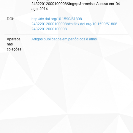
24322012000100008&lng=pt&nrm=iso. Acesso em: 04
ago. 2014.
DOI:
http://dx.doi.org/10.1590/S1808-
24322012000100008http://dx.doi.org/10.1590/S1808-
24322012000100008
Aparece
Artigos publicados em periódicos e afins
nas
coleções: