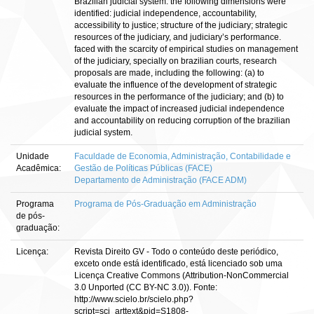
Brazilian judicial system. the following dimensions were
identified: judicial independence, accountability,
accessibility to justice; structure of the judiciary; strategic
resources of the judiciary, and judiciary’s performance.
faced with the scarcity of empirical studies on management
of the judiciary, specially on brazilian courts, research
proposals are made, including the following: (a) to
evaluate the influence of the development of strategic
resources in the performance of the judiciary; and (b) to
evaluate the impact of increased judicial independence
and accountability on reducing corruption of the brazilian
judicial system.
Unidade
Faculdade de Economia, Administração, Contabilidade e
Acadêmica:
Gestão de Políticas Públicas (FACE)
Departamento de Administração (FACE ADM)
Programa
Programa de Pós-Graduação em Administração
de pós-
graduação:
Licença:
Revista Direito GV - Todo o conteúdo deste periódico,
exceto onde está identificado, está licenciado sob uma
Licença Creative Commons (Attribution-NonCommercial
3.0 Unported (CC BY-NC 3.0)). Fonte:
http://www.scielo.br/scielo.php?
script=sci_arttext&pid=S1808-