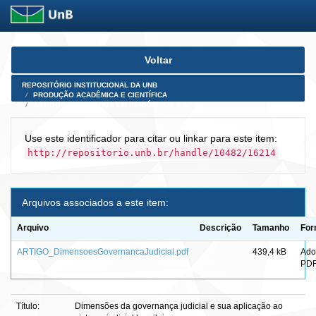
Skip
Voltar
navigation
REPOSITÓRIO INSTITUCIONAL DA UNB
PRODUÇÃO ACADÊMICA E CIENTÍFICA
ARTIGOS PUBLICADOS EM PERIÓDICOS E AFINS
Use este identificador para citar ou linkar para este item:
http://repositorio.unb.br/handle/10482/16214
Arquivos associados a este item:
Arquivo
Descrição
Tamanho
For
ARTIGO_DimensoesGovernancaJudicial.pdf
439,4 kB
Ado
PD
Título:
Dimensões da governança judicial e sua aplicação ao