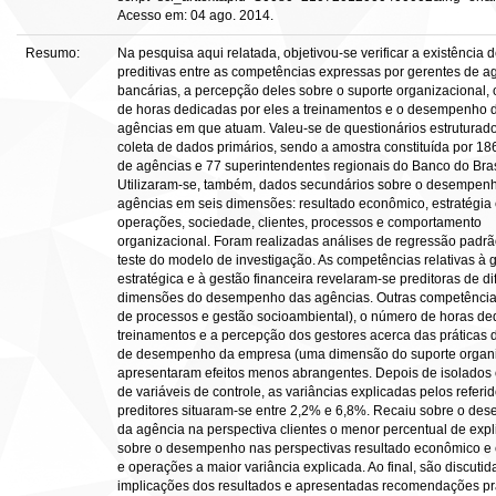
Acesso em: 04 ago. 2014.
Resumo:
Na pesquisa aqui relatada, objetivou-se verificar a existência 
preditivas entre as competências expressas por gerentes de a
bancárias, a percepção deles sobre o suporte organizacional,
de horas dedicadas por eles a treinamentos e o desempenho 
agências em que atuam. Valeu-se de questionários estruturad
coleta de dados primários, sendo a amostra constituída por 18
de agências e 77 superintendentes regionais do Banco do Bras
Utilizaram-se, também, dados secundários sobre o desempen
agências em seis dimensões: resultado econômico, estratégia
operações, sociedade, clientes, processos e comportamento
organizacional. Foram realizadas análises de regressão padrã
teste do modelo de investigação. As competências relativas à 
estratégica e à gestão financeira revelaram-se preditoras de di
dimensões do desempenho das agências. Outras competência
de processos e gestão socioambiental), o número de horas de
treinamentos e a percepção dos gestores acerca das práticas 
de desempenho da empresa (uma dimensão do suporte organi
apresentaram efeitos menos abrangentes. Depois de isolados o
de variáveis de controle, as variâncias explicadas pelos referi
preditores situaram-se entre 2,2% e 6,8%. Recaiu sobre o d
da agência na perspectiva clientes o menor percentual de exp
sobre o desempenho nas perspectivas resultado econômico e 
e operações a maior variância explicada. Ao final, são discutid
implicações dos resultados e apresentadas recomendações pr