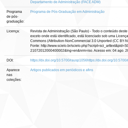
Departamento de Administração (FACE ADM)
Programa
Programa de Pós-Graduação em Administração
de pós-
graduação:
Licença:
Revista de Administração (São Paulo) - Todo o conteúdo deste 
exceto onde está identificado, está licenciado sob uma Licenç
Commons (Attribution-NonCommercial 3.0 Unported (CC BY-NC
Fonte: http://www.scielo.br/scielo.php?script=sci_arttext&pid=
21072012000400002&lng=en&nrm=iso. Acesso em: 04 ago. 2
DOI:
https://dx.doi.org/10.5700/rausp1056https://dx.doi.org/10.570
Aparece
Artigos publicados em periódicos e afins
nas
coleções: