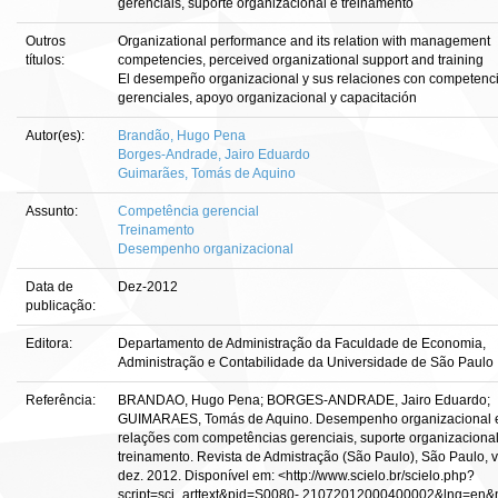
gerenciais, suporte organizacional e treinamento
Outros
Organizational performance and its relation with management
títulos:
competencies, perceived organizational support and training
El desempeño organizacional y sus relaciones con competenc
gerenciales, apoyo organizacional y capacitación
Autor(es):
Brandão, Hugo Pena
Borges-Andrade, Jairo Eduardo
Guimarães, Tomás de Aquino
Assunto:
Competência gerencial
Treinamento
Desempenho organizacional
Data de
Dez-2012
publicação:
Editora:
Departamento de Administração da Faculdade de Economia,
Administração e Contabilidade da Universidade de São Paulo
Referência:
BRANDAO, Hugo Pena; BORGES-ANDRADE, Jairo Eduardo;
GUIMARAES, Tomás de Aquino. Desempenho organizacional 
relações com competências gerenciais, suporte organizacional
treinamento. Revista de Admistração (São Paulo), São Paulo, v. 
dez. 2012. Disponível em: <http://www.scielo.br/scielo.php?
script=sci_arttext&pid=S0080- 21072012000400002&lng=en&