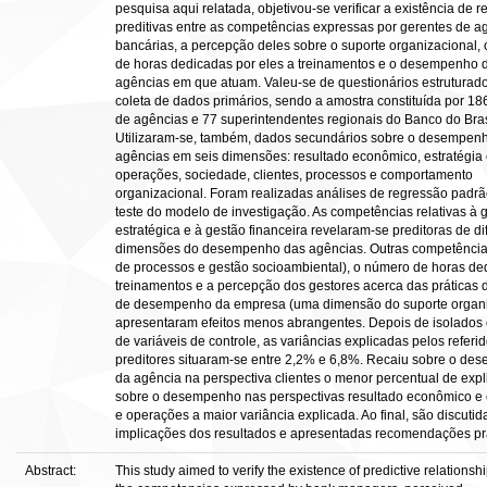
pesquisa aqui relatada, objetivou-se verificar a existência de r
preditivas entre as competências expressas por gerentes de a
bancárias, a percepção deles sobre o suporte organizacional,
de horas dedicadas por eles a treinamentos e o desempenho 
agências em que atuam. Valeu-se de questionários estruturad
coleta de dados primários, sendo a amostra constituída por 18
de agências e 77 superintendentes regionais do Banco do Bras
Utilizaram-se, também, dados secundários sobre o desempen
agências em seis dimensões: resultado econômico, estratégia
operações, sociedade, clientes, processos e comportamento
organizacional. Foram realizadas análises de regressão padrã
teste do modelo de investigação. As competências relativas à 
estratégica e à gestão financeira revelaram-se preditoras de di
dimensões do desempenho das agências. Outras competência
de processos e gestão socioambiental), o número de horas de
treinamentos e a percepção dos gestores acerca das práticas 
de desempenho da empresa (uma dimensão do suporte organi
apresentaram efeitos menos abrangentes. Depois de isolados o
de variáveis de controle, as variâncias explicadas pelos referi
preditores situaram-se entre 2,2% e 6,8%. Recaiu sobre o d
da agência na perspectiva clientes o menor percentual de exp
sobre o desempenho nas perspectivas resultado econômico e 
e operações a maior variância explicada. Ao final, são discutid
implicações dos resultados e apresentadas recomendações prá
Abstract:
This study aimed to verify the existence of predictive relations