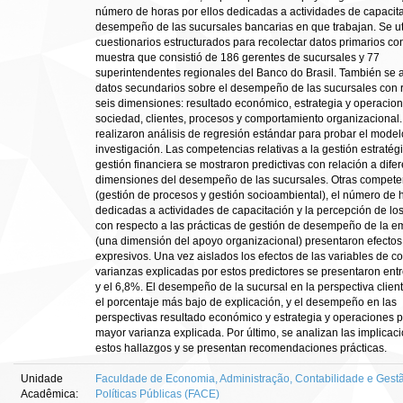
número de horas por ellos dedicadas a actividades de capacita
desempeño de las sucursales bancarias en que trabajan. Se ut
cuestionarios estructurados para recolectar datos primarios co
muestra que consistió de 186 gerentes de sucursales y 77
superintendentes regionales del Banco do Brasil. También se 
datos secundarios sobre el desempeño de las sucursales con r
seis dimensiones: resultado económico, estrategia y operacion
sociedad, clientes, procesos y comportamiento organizacional
realizaron análisis de regresión estándar para probar el model
investigación. Las competencias relativas a la gestión estratégi
gestión financiera se mostraron predictivas con relación a dife
dimensiones del desempeño de las sucursales. Otras compete
(gestión de procesos y gestión socioambiental), el número de 
dedicadas a actividades de capacitación y la percepción de lo
con respecto a las prácticas de gestión de desempeño de la 
(una dimensión del apoyo organizacional) presentaron efecto
expresivos. Una vez aislados los efectos de las variables de con
varianzas explicadas por estos predictores se presentaron ent
y el 6,8%. El desempeño de la sucursal en la perspectiva clien
el porcentaje más bajo de explicación, y el desempeño en las
perspectivas resultado económico y estrategia y operaciones p
mayor varianza explicada. Por último, se analizan las implicac
estos hallazgos y se presentan recomendaciones prácticas.
Unidade
Faculdade de Economia, Administração, Contabilidade e Gest
Acadêmica:
Políticas Públicas (FACE)