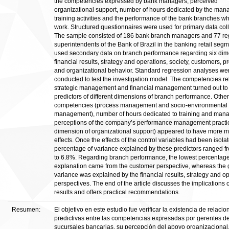
the competencies expressed by bank managers, perceived
organizational support, number of hours dedicated by the mana
training activities and the performance of the bank branches w
work. Structured questionnaires were used for primary data coll
The sample consisted of 186 bank branch managers and 77 re
superintendents of the Bank of Brazil in the banking retail segme
used secondary data on branch performance regarding six dim
financial results, strategy and operations, society, customers, 
and organizational behavior. Standard regression analyses we
conducted to test the investigation model. The competencies rel
strategic management and financial management turned out to
predictors of different dimensions of branch performance. Other
competencies (process management and socio-environmental
management), number of hours dedicated to training and mana
perceptions of the company’s performance management practi
dimension of organizational support) appeared to have more 
effects. Once the effects of the control variables had been isolat
percentage of variance explained by these predictors ranged 
to 6.8%. Regarding branch performance, the lowest percentage
explanation came from the customer perspective, whereas the 
variance was explained by the financial results, strategy and o
perspectives. The end of the article discusses the implications o
results and offers practical recommendations.
Resumen:
El objetivo en este estudio fue verificar la existencia de relacio
predictivas entre las competencias expresadas por gerentes d
sucursales bancarias, su percepción del apoyo organizacional,