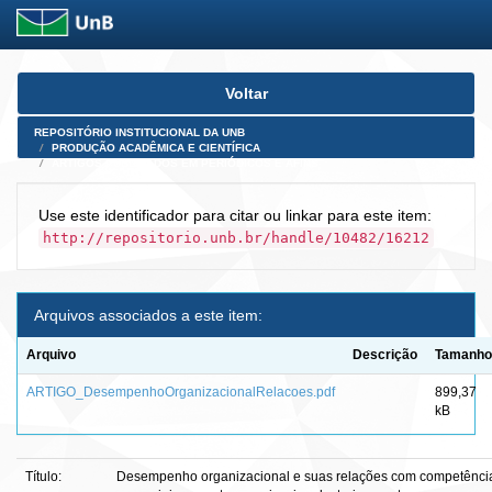
Skip
Voltar
navigation
REPOSITÓRIO INSTITUCIONAL DA UNB
PRODUÇÃO ACADÊMICA E CIENTÍFICA
ARTIGOS PUBLICADOS EM PERIÓDICOS E AFINS
Use este identificador para citar ou linkar para este item:
http://repositorio.unb.br/handle/10482/16212
Arquivos associados a este item:
Arquivo
Descrição
Tamanho
ARTIGO_DesempenhoOrganizacionalRelacoes.pdf
899,37
kB
Título:
Desempenho organizacional e suas relações com competênci