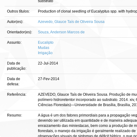
substrato
Outros títulos:
Production of clonal seedling of Eucalyptus spp. with hydro
Autor(es):
Azevedo, Glauce Taís de Oliveira Sousa
Orientador(es):
Souza, Anderson Marcos de
Assunto:
Eucalipto
Mudas
Irrigação
Data de
22-Jul-2014
publicação:
Data de
27-Fev-2014
defesa:
Referência:
AZEVEDO, Glauce Taís de Oliveira Sousa. Produção de mud
polímero hidroretentor incorporado ao substrato. 2014. xiv, 6
Ciências Florestais)—Universidade de Brasília, Brasília, 20
Resumo:
A água é um dos fatores primordiais para a propagação ve
devendo ser utilizada em quantidade e de maneira adequada,
enraizamento das miniestacas, bem como a produção de mu
florestais, o manejo da irrigação é geralmente realizado d
observações visuais de sintomas de déficit hídrico, o que 