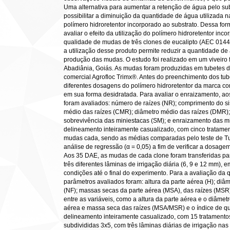
Uma alternativa para aumentar a retenção de água pelo sub
possibilitar a diminuição da quantidade de água utilizada na 
polímero hidroretentor incorporado ao substrato. Dessa form
avaliar o efeito da utilização do polímero hidroretentor in
qualidade de mudas de três clones de eucalipto (AEC 0144
a utilização desse produto permite reduzir a quantidade de
produção das mudas. O estudo foi realizado em um viveiro f
Abadiânia, Goiás. As mudas foram produzidas em tubetes d
comercial Agrofloc Trimx®. Antes do preenchimento dos tub
diferentes dosagens do polímero hidroretentor da marca come
em sua forma desidratada. Para avaliar o enraizamento, a
foram avaliados: número de raízes (NR); comprimento do s
médio das raízes (CMR); diâmetro médio das raízes (DMR)
sobrevivência das miniestacas (SM); e enraizamento das mi
delineamento inteiramente casualizado, com cinco tratamen
mudas cada, sendo as médias comparadas pelo teste de Tuk
análise de regressão (α = 0,05) a fim de verificar a dosag
Aos 35 DAE, as mudas de cada clone foram transferidas pa
três diferentes lâminas de irrigação diária (6, 9 e 12 mm)
condições até o final do experimento. Para a avaliação da
parâmetros avaliados foram: altura da parte aérea (H); diâm
(NF); massas secas da parte aérea (MSA), das raízes (MSR)
entre as variáveis, como a altura da parte aérea e o diâmet
aérea e massa seca das raízes (MSA/MSR) e o índice de qua
delineamento inteiramente casualizado, com 15 tratament
subdivididas 3x5, com três lâminas diárias de irrigação na