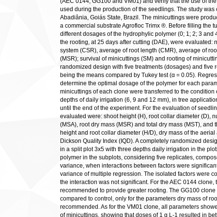
(AEC 0144, GG100 and VM01) and verify that the use of the
used during the production of the seedlings. The study was co
Abadiânia, Goiás State, Brazil. The minicuttings were produce
a commercial substrate Agrofloc Trimx ®. Before filling the t
different dosages of the hydrophylic polymer (0; 1; 2; 3 and 4
the rooting, at 25 days after cutting (DAE), were evaluated: 
system (CSR), average of root length (CMR), average of roo
(MSR); survival of minicuttings (SM) and rooting of minicut
randomized design with five treatments (dosages) and five re
being the means compared by Tukey test (α = 0.05). Regressi
determine the optimal dosage of the polymer for each param
minicuttings of each clone were transferred to the condition o
depths of daily irrigation (6, 9 and 12 mm), in tree applicat
until the end of the experiment. For the evaluation of seedli
evaluated were: shoot height (H), root collar diameter (D), 
(MSA), root dry mass (MSR) and total dry mass (MST), and t
height and root collar diameter (H/D), dry mass of the aeri
Dickson Quality Index (IQD). A completely randomized desi
in a split plot 3x5 with three depths daily irrigation in the p
polymer in the subplots, considering five replicates, compos
variance, when interactions between factors were significan
variance of multiple regression. The isolated factors were 
the interaction was not significant. For the AEC 0144 clone,
recommended to provide greater rooting. The GG100 clone 
compared to control, only for the parameters dry mass of roo
recommended. As for the VM01 clone, all parameters showed 
of minicuttings, showing that doses of 1 g L-1 resulted in bet