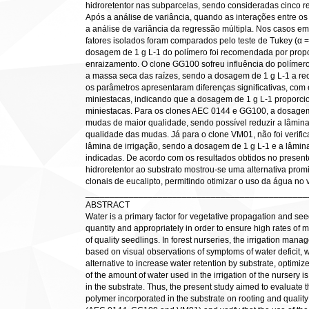
hidroretentor nas subparcelas, sendo consideradas cinco 
Após a análise de variância, quando as interações entre os 
a análise de variância da regressão múltipla. Nos casos em q
fatores isolados foram comparados pelo teste de Tukey (α =
dosagem de 1 g L-1 do polímero foi recomendada por propo
enraizamento. O clone GG100 sofreu influência do polímer
a massa seca das raízes, sendo a dosagem de 1 g L-1 a r
os parâmetros apresentaram diferenças significativas, com
miniestacas, indicando que a dosagem de 1 g L-1 proporc
miniestacas. Para os clones AEC 0144 e GG100, a dosagem
mudas de maior qualidade, sendo possível reduzir a lâmina
qualidade das mudas. Já para o clone VM01, não foi verific
lâmina de irrigação, sendo a dosagem de 1 g L-1 e a lâmin
indicadas. De acordo com os resultados obtidos no present
hidroretentor ao substrato mostrou-se uma alternativa pro
clonais de eucalipto, permitindo otimizar o uso da água no vi
______________________________________________
ABSTRACT
Water is a primary factor for vegetative propagation and se
quantity and appropriately in order to ensure high rates of m
of quality seedlings. In forest nurseries, the irrigation mana
based on visual observations of symptoms of water deficit, 
alternative to increase water retention by substrate, optimiz
of the amount of water used in the irrigation of the nursery 
in the substrate. Thus, the present study aimed to evaluate th
polymer incorporated in the substrate on rooting and quality