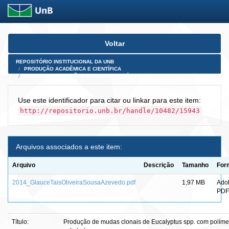
Skip
Voltar
navigation
REPOSITÓRIO INSTITUCIONAL DA UNB
PRODUÇÃO ACADÊMICA E CIENTÍFICA
TESES, DISSERTAÇÕES E PRODUTOS PÓS-DOUTORADO
Use este identificador para citar ou linkar para este item:
http://repositorio.unb.br/handle/10482/15943
Arquivos associados a este item:
Arquivo
Descrição
Tamanho
For
2014_GlauceTaisOliveiraSousaAzevedo.pdf
1,97 MB
Ado
PDF
Título:
Produção de mudas clonais de Eucalyptus spp. com polímer