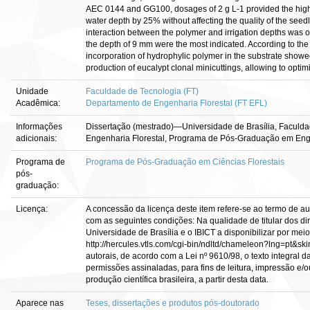
AEC 0144 and GG100, dosages of 2 g L-1 provided the higher
water depth by 25% without affecting the quality of the seed
interaction between the polymer and irrigation depths was 
the depth of 9 mm were the most indicated. According to the r
incorporation of hydrophylic polymer in the substrate showed
production of eucalypt clonal minicuttings, allowing to optimi
Unidade
Faculdade de Tecnologia (FT)
Acadêmica:
Departamento de Engenharia Florestal (FT EFL)
Informações
Dissertação (mestrado)—Universidade de Brasília, Faculd
adicionais:
Engenharia Florestal, Programa de Pós-Graduação em Enge
Programa de
Programa de Pós-Graduação em Ciências Florestais
pós-
graduação:
Licença:
A concessão da licença deste item refere-se ao termo de a
com as seguintes condições: Na qualidade de titular dos dir
Universidade de Brasília e o IBICT a disponibilizar por meio
http://hercules.vtls.com/cgi-bin/ndltd/chameleon?lng=pt&sk
autorais, de acordo com a Lei nº 9610/98, o texto integral 
permissões assinaladas, para fins de leitura, impressão e/o
produção científica brasileira, a partir desta data.
Aparece nas
Teses, dissertações e produtos pós-doutorado