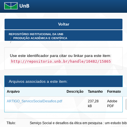
Skip
Voltar
navigation
REPOSITÓRIO INSTITUCIONAL DA UNB
PRODUÇÃO ACADÊMICA E CIENTÍFICA
ARTIGOS PUBLICADOS EM PERIÓDICOS E AFINS
Use este identificador para citar ou linkar para este item:
http://repositorio.unb.br/handle/10482/15865
Arquivos associados a este item:
Arquivo
Descrição
Tamanho
Formato
ARTIGO_ServicoSocialDesafios.pdf
237,28
Adobe
kB
PDF
Título:
Serviço Social e desafios da ética em pesquisa : um estudo bibl