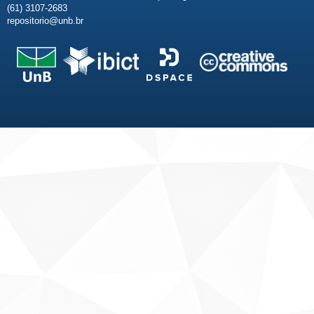
(61) 3107-2683
repositorio@unb.br
Fale conosco
Sobre