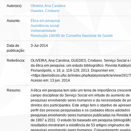
Autor(es):
Oliveira, Ana Carolina
Guedes, Cristiano
Assunto:
Ética em pesquisa
Assistência social
Vulnerabilidade
Resolução 196/96 do Conselho Nacional de Saúde
Data de
3-Jul-2014
publicação:
Referência:
OLIVEIRA, Ana Carolina; GUEDES, Cristiano. Serviço Social e 
da ética em pesquisa: um estudo bibliográfico. Revista Katálysi
Florianópolis, v. 16, p. 119-129, 2013. Disponível em:
<https://periodicos.ufsc.br/index.php/katalysis/article/view/261
Acesso em: 13 jun. 2014.
Resumo:
A ética em pesquisa tem sido um tema de importância crescent
campo disciplinar do Serviço Social em virtude do aumento de
pesquisas envolvendo seres humanos e da necessidade de pr
direitos dos participantes. Este artigo tem o objetivo de aprese
perfil das pessoas pesquisadas e os cuidados éticos adotados
pesquisas envolvendo seres humanos publicadas na Revista K
de 1997 a 2011. O estudo foi baseado em pesquisa bibliográfic
resultados mostraram a existência de 53 artigos originados de
pesquisas envolvendo seres humanos. O levantamento revelo