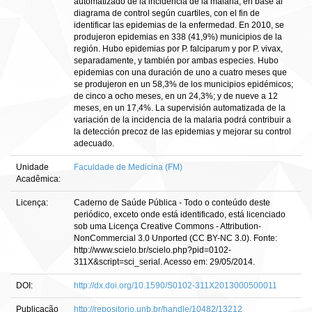
automatizado de la incidencia de la malaria, en base al
diagrama de control según cuartiles, con el fin de
identificar las epidemias de la enfermedad. En 2010, se
produjeron epidemias en 338 (41,9%) municipios de la
región. Hubo epidemias por P. falciparum y por P. vivax,
separadamente, y también por ambas especies. Hubo
epidemias con una duración de uno a cuatro meses que
se produjeron en un 58,3% de los municipios epidémicos;
de cinco a ocho meses, en un 24,3%; y de nueve a 12
meses, en un 17,4%. La supervisión automatizada de la
variación de la incidencia de la malaria podrá contribuir a
la detección precoz de las epidemias y mejorar su control
adecuado.
Unidade
Faculdade de Medicina (FM)
Acadêmica:
Licença:
Caderno de Saúde Pública - Todo o conteúdo deste
periódico, exceto onde está identificado, está licenciado
sob uma Licença Creative Commons - Attribution-
NonCommercial 3.0 Unported (CC BY-NC 3.0). Fonte:
http://www.scielo.br/scielo.php?pid=0102-
311X&script=sci_serial. Acesso em: 29/05/2014.
DOI:
http://dx.doi.org/10.1590/S0102-311X2013000500011
Publicação
http://repositorio.unb.br/handle/10482/13212