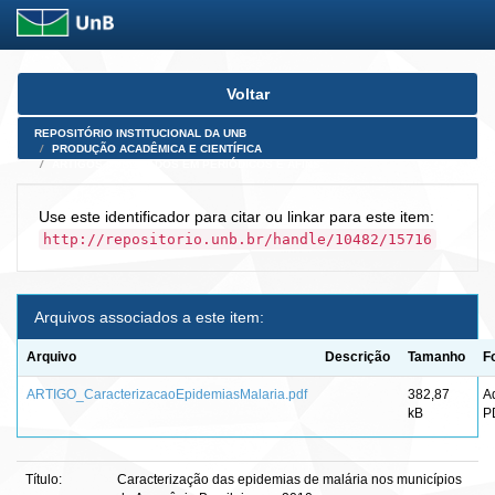
Skip
Voltar
navigation
REPOSITÓRIO INSTITUCIONAL DA UNB
PRODUÇÃO ACADÊMICA E CIENTÍFICA
ARTIGOS PUBLICADOS EM PERIÓDICOS E AFINS
Use este identificador para citar ou linkar para este item:
http://repositorio.unb.br/handle/10482/15716
Arquivos associados a este item:
Arquivo
Descrição
Tamanho
F
ARTIGO_CaracterizacaoEpidemiasMalaria.pdf
382,87
A
kB
P
Título:
Caracterização das epidemias de malária nos municípios