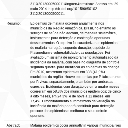
311X2013000500011&lng=en&nrm=iso>. Acesso em: 29
maio 2014. http://dx.doi.org/10.1590/S0102-
311X2013000500011.
Resumo:
Epidemias de malária ocorrem anualmente nos
municípios da Região Amazônica, Brasil, no entanto os
serviços de saúde não adotam, de maneira sistemática,
instrumentos para detecção e contenção oportunas
desses eventos. O objetivo foi caracterizar as epidemias
de malária na região segundo duração, espécie de
Plasmodium e vulnerabilidade das populações. Foi
avaliado um sistema de monitoramento automatizado da
incidência da malária, com base no diagrama de controle
segundo quartis, para identificar as epidemias da doença.
Em 2010, ocorreram epidemias em 338 (41,9%)
municípios da região. Houve epidemias por P. falciparum e
por P. vivax, separadamente, e também por ambas as
espécies. Epidemias com duração de um a quatro meses
ocorreram em 58,3% dos municípios epidêmicos; de cinco
a oito meses, em 24,3%; e de nove a 12 meses, em
17,4%. O monitoramento automatizado da variação da
incidência da malária poderá contribuir para detecção
precoce das epidemias e melhorar o seu controle
oportuno.
Abstract:
Malaria epidemics occur annually in various municipalities