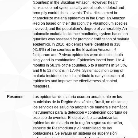
(counties) in the Brazilian Amazon. However, health
services do not systematically adopt tools to detect and
promptly control these events. This article aimed to
characterize malaria epidemics in the Brazilian Amazon
Region based on their duration, the Plasmodium species
involved, and the population’s degree of vulnerability. An
automatic malaria incidence monitoring system based on
quartiles was assessed for prompt identification of malaria
epidemics. In 2010, epidemics were identified in 338
(41.9%) of the counties in the Brazilian Amazon. P.
falciparum and P. vivax epidemics were detected, both
singly and in combination. Epidemics lasted from 1 to 4
months in 58.3% of the counties, 5 to 8 months in 34.5%,
and 9 to 12 months in 17.4%. Systematic monitoring of
malaria incidence could contribute to early detection of
epidemics and improve the effectiveness of control
measures.
Resumen:
Las epidemias de malaria ocurren anualmente en los
municipios de la Región Amazónica, Brasil, no obstante,
los servicios de salud no adoptan de manera sistemática
instrumentos para la detección y contención oportuna de
este tipo de eventos. El objetivo fue caracterizar las
epidemias de malaria en la región según su duración,
especie de Plasmodium y vulnerabilidad de las
poblaciones. Se evalúo un sistema de supervisión