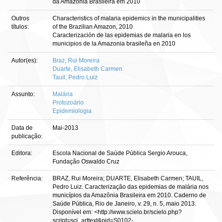
da Amazônia Brasileira em 2010
Outros
Characteristics of malaria epidemics in the municipalities
títulos:
of the Brazilian Amazon, 2010
Caracterización de las epidemias de malaria en los
municipios de la Amazonia brasileña en 2010
Autor(es):
Braz, Rui Moreira
Duarte, Elisabeth Carmen
Tauil, Pedro Luiz
Assunto:
Malária
Protozoário
Epidemiologia
Data de
Mai-2013
publicação:
Editora:
Escola Nacional de Saúde Pública Sergio Arouca,
Fundação Oswaldo Cruz
Referência:
BRAZ, Rui Moreira; DUARTE, Elisabeth Carmen; TAUIL,
Pedro Luiz. Caracterização das epidemias de malária nos
municípios da Amazônia Brasileira em 2010. Caderno de
Saúde Pública, Rio de Janeiro, v. 29, n. 5, maio 2013.
Disponível em: <http://www.scielo.br/scielo.php?
script=sci_arttext&pid=S0102-