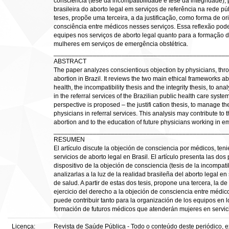
consciência (tese da incompatibilidade e tese da integridade), 
brasileira do aborto legal em serviços de referência na rede pú
teses, propõe uma terceira, a da justificação, como forma de ori
consciência entre médicos nesses serviços. Essa reflexão pode
equipes nos serviços de aborto legal quanto para a formação 
mulheres em serviços de emergência obstétrica.
_________________________________________________
ABSTRACT
The paper analyzes conscientious objection by physicians, throu
abortion in Brazil. It reviews the two main ethical frameworks a
health, the incompatibility thesis and the integrity thesis, to ana
in the referral services of the Brazilian public health care syst
perspective is proposed – the justifi cation thesis, to manage t
physicians in referral services. This analysis may contribute to t
abortion and to the education of future physicians working in e
_________________________________________________
RESUMEN
El artículo discute la objeción de consciencia por médicos, ten
servicios de aborto legal en Brasil. El artículo presenta las dos
dispositivo de la objeción de consciencia (tesis de la incompatib
analizarlas a la luz de la realidad brasileña del aborto legal en
de salud. A partir de estas dos tesis, propone una tercera, la de 
ejercicio del derecho a la objeción de consciencia entre médico
puede contribuir tanto para la organización de los equipos en l
formación de futuros médicos que atenderán mujeres en servic
Licença:
Revista de Saúde Pública - Todo o conteúdo deste periódico, ex