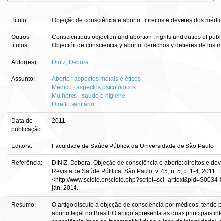
Título:
Objeção de consciência e aborto : direitos e deveres dos médi
Outros
Conscientious objection and abortion : rights and duties of publ
títulos:
Objeción de consciencia y aborto: derechos y deberes de los m
Autor(es):
Diniz, Debora
Assunto:
Aborto - aspectos morais e éticos
Médico - aspectos psicológicos
Mulheres - saúde e higiene
Direito sanitário
Data de
2011
publicação:
Editora:
Faculdade de Saúde Pública da Universidade de São Paulo
Referência:
DINIZ, Debora. Objeção de consciência e aborto: direitos e de
Revista de Saúde Pública, São Paulo, v. 45, n. 5, p. 1-4, 2011. 
<http://www.scielo.br/scielo.php?script=sci_arttext&pid=S00
jan. 2014.
Resumo:
O artigo discute a objeção de consciência por médicos, tendo p
aborto legal no Brasil. O artigo apresenta as duas principais i