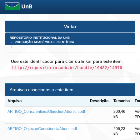
Skip
Voltar
navigation
REPOSITÓRIO INSTITUCIONAL DA UNB
PRODUÇÃO ACADÊMICA E CIENTÍFICA
ARTIGOS PUBLICADOS EM PERIÓDICOS E AFINS
Use este identificador para citar ou linkar para este item:
http://repositorio.unb.br/handle/10482/14976
Arquivos associados a este item:
Arquivo
Descrição
Tamanho
Fo
ARTIGO_ConscientiousObjectionAbortion.pdf
200,46
Ad
kB
PD
ARTIGO_ObjecaoConscienciaAborto.pdf
206,23
Ad
kB
PD