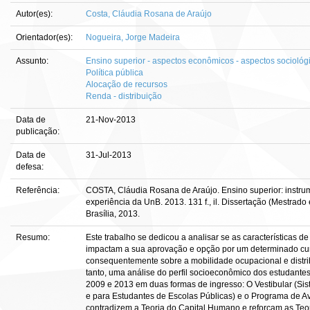
Autor(es):
Costa, Cláudia Rosana de Araújo
Orientador(es):
Nogueira, Jorge Madeira
Assunto:
Ensino superior - aspectos econômicos - aspectos sociológ
Política pública
Alocação de recursos
Renda - distribuição
Data de
21-Nov-2013
publicação:
Data de
31-Jul-2013
defesa:
Referência:
COSTA, Cláudia Rosana de Araújo. Ensino superior: instr
experiência da UnB. 2013. 131 f., il. Dissertação (Mestra
Brasília, 2013.
Resumo:
Este trabalho se dedicou a analisar se as características 
impactam a sua aprovação e opção por um determinado curs
consequentemente sobre a mobilidade ocupacional e distri
tanto, uma análise do perfil socioeconômico dos estudante
2009 e 2013 em duas formas de ingresso: O Vestibular (Sis
e para Estudantes de Escolas Públicas) e o Programa de Av
contradizem a Teoria do Capital Humano e reforçam as Teor