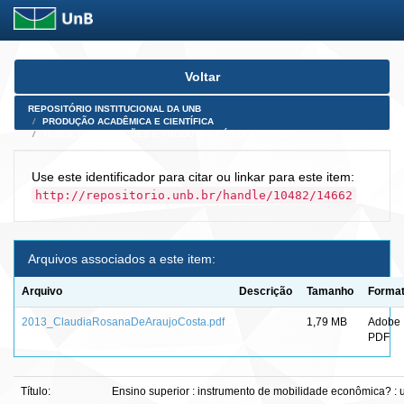
Skip
Voltar
navigation
REPOSITÓRIO INSTITUCIONAL DA UNB
PRODUÇÃO ACADÊMICA E CIENTÍFICA
TESES, DISSERTAÇÕES E PRODUTOS PÓS-DOUTORADO
Use este identificador para citar ou linkar para este item:
http://repositorio.unb.br/handle/10482/14662
Arquivos associados a este item:
Arquivo
Descrição
Tamanho
Forma
2013_ClaudiaRosanaDeAraujoCosta.pdf
1,79 MB
Adobe
PDF
Título:
Ensino superior : instrumento de mobilidade econômica? :