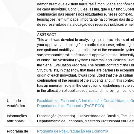
demonstram que existem barreiras à mobilidade econômica 
de cada indivíduo. Concluiu-se, assim, que o Ensino Superi
confirmação das origens dos estudantes e, nesse contexto, 
legislações, tem um papel importante na correção das disto
de regressividade na alocação dos recursos públicos e mel
______________________________________________
ABSTRACT
This work was devoted to analyzing the characteristics of or
your approval and opting for a particular course, reflecting
occupational mobility and distributive of the economic syste
socioeconomic profile of students approved at the Universit
of entry: The Vestibular (System Universal and Policies Quo
the Serial Evaluation Program. The results contradict the 
Structuralists, in that show that there are barriers to economi
origin of each individual. It was concluded that the Brazili
confirmation of the origins of the students and, in this context
has an important role in the correction of distortions in the s
in the allocation of public resources and improving income di
Unidade
Faculdade de Economia, Administração, Contabilidade e Ge
Acadêmica:
Departamento de Economia (FACE ECO)
Informações
Dissertação (mestrado)—Universidade de Brasília, Faculda
adicionais:
Departamento de Economia, Mestrado Profissional em Ges
Programa de
Programa de Pós-Graduação em Economia