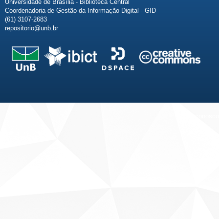
Universidade de Brasília - Biblioteca Central
Coordenadoria de Gestão da Informação Digital - GID
(61) 3107-2683
repositorio@unb.br
Fale conosco
Sobre