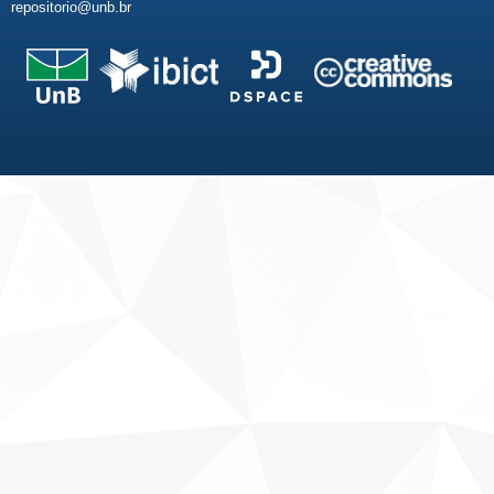
repositorio@unb.br
Fale conosco
Sobre