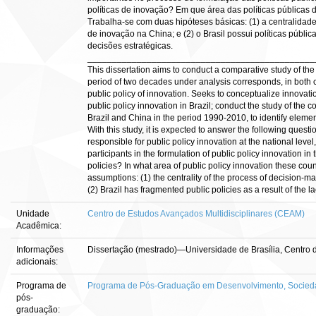
políticas de inovação? Em que área das políticas públicas 
Trabalha-se com duas hipóteses básicas: (1) a centralidad
de inovação na China; e (2) o Brasil possui políticas públ
decisões estratégicas.
_____________________________________________
This dissertation aims to conduct a comparative study of the
period of two decades under analysis corresponds, in both co
public policy of innovation. Seeks to conceptualize innovati
public policy innovation in Brazil; conduct the study of the 
Brazil and China in the period 1990-2010, to identify elements
With this study, it is expected to answer the following que
responsible for public policy innovation at the national lev
participants in the formulation of public policy innovation 
policies? In what area of public policy innovation these cou
assumptions: (1) the centrality of the process of decision-m
(2) Brazil has fragmented public policies as a result of the la
Unidade
Centro de Estudos Avançados Multidisciplinares (CEAM)
Acadêmica:
Informações
Dissertação (mestrado)—Universidade de Brasília, Centro d
adicionais:
Programa de
Programa de Pós-Graduação em Desenvolvimento, Socieda
pós-
graduação: