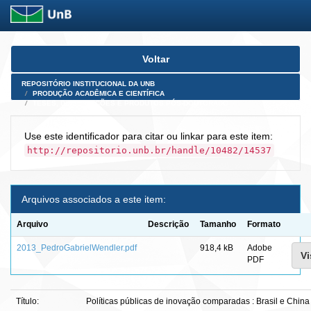
Skip
Voltar
navigation
REPOSITÓRIO INSTITUCIONAL DA UNB
PRODUÇÃO ACADÊMICA E CIENTÍFICA
TESES, DISSERTAÇÕES E PRODUTOS PÓS-DOUTORADO
Use este identificador para citar ou linkar para este item:
http://repositorio.unb.br/handle/10482/14537
Arquivos associados a este item:
Arquivo
Descrição
Tamanho
Formato
2013_PedroGabrielWendler.pdf
918,4 kB
Adobe
Vi
PDF
Título:
Políticas públicas de inovação comparadas : Brasil e Chin