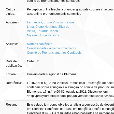
comitê de pronunciamentos contábeis
Outros
Perception of the teachers of under graduate courses in accoun
títulos:
accounting pronouncements committee
Autor(es):
Fernandes, Bruno Vinícius Ramos
Lima, Diogo Henrique Silva de
Vieira, Eduardo Tadeu
Niyama, Jorge Katsumi
Assunto:
Normas contábeis
Contabilidade - órgão normalizador
Comitê de Pronunciamentos Contábeis
Data de
Out-2011
publicação:
Editora:
Universidade Regional de Blumenau
Referência:
FERNANDES, Bruno Vinícius Ramos et al. Percepção de docen
contábeis sobre a função e a atuação do comitê de pronunciame
Blumenau, v.7, n.4, p.60-81, out./dez., 2011. Disponível em:
<http://proxy.furb.br/ojs/index.php/universocontabil/article/vie
Resumo:
Este estudo tem como objetivo analisar a percepção de docen
em Ciências Contábeis do Brasil em relação à função e atua
Contábeis (CPC). Os resultados estão baseados na percepção