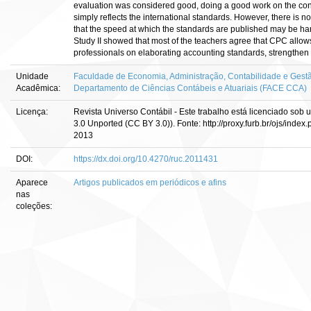
evaluation was considered good, doing a good work on the co
simply reflects the international standards. However, there is 
that the speed at which the standards are published may be h
Study II showed that most of the teachers agree that CPC allow
professionals on elaborating accounting standards, strengthen 
Unidade
Faculdade de Economia, Administração, Contabilidade e Gestã
Acadêmica:
Departamento de Ciências Contábeis e Atuariais (FACE CCA)
Licença:
Revista Universo Contábil - Este trabalho está licenciado sob
3.0 Unported (CC BY 3.0)). Fonte: http://proxy.furb.br/ojs/index
2013
DOI:
https://dx.doi.org/10.4270/ruc.2011431
Aparece
Artigos publicados em periódicos e afins
nas
coleções: