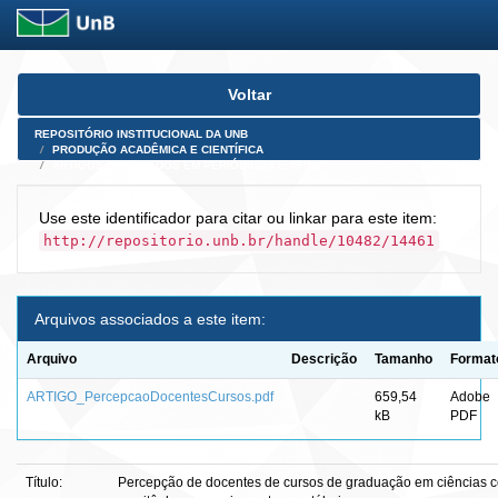
Skip
Voltar
navigation
REPOSITÓRIO INSTITUCIONAL DA UNB
PRODUÇÃO ACADÊMICA E CIENTÍFICA
ARTIGOS PUBLICADOS EM PERIÓDICOS E AFINS
Use este identificador para citar ou linkar para este item:
http://repositorio.unb.br/handle/10482/14461
Arquivos associados a este item:
Arquivo
Descrição
Tamanho
Format
ARTIGO_PercepcaoDocentesCursos.pdf
659,54
Adobe
kB
PDF
Título:
Percepção de docentes de cursos de graduação em ciências co