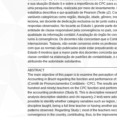
e sua atuação (Estudo I) e sobre a importância do CPC para a pr
uma pesquisa descritiva, realizada por meio de levantamento.
estatística descritiva e qui-quadrado de Pearson (Teste χ2). Com
variáveis categóricas como região, titulação, idade, gênero, ins
leciona, ser docente de dedicação exclusiva ou ter junto outra
respostas observados. No tocante ao Estudo I, grande parte
entidade de classe responsável pela convergência no país, con
qualidade da informação contábil. A avaliação do órgão foi c
rumo à convergência. Os docentes não concordam que o Comi
internacionais. Todavia, não existe consenso entre os profess
com que as normas são publicadas pode estar prejudicando a
Estudo II mostrou que a maior parte dos docentes concorda qu
classe contábil na elaboração de padrões de contabilidade, o qu
atribuindo-lhe autoridade substantiva.
________________________________________________
ABSTRACT
The main objective of this paper is to examine the perception o
Accounting in Brazil regarding the function and performance 
(Comitê de Pronunciamentos Contábeis - CPC). The results are
hundred and ninety) teachers on the CPC function and perform
the accounting profession (Study II). This is descriptive resear
analysis descriptive statistics and chi-square(χ 2 test) were ad
possible to identify whether category variables such as region, s
discipline taught, being a full time teacher or having another p
patterns observed. Regarding Study I, most of the teachers reco
convergence in the country, contributing, thus, to the improveme