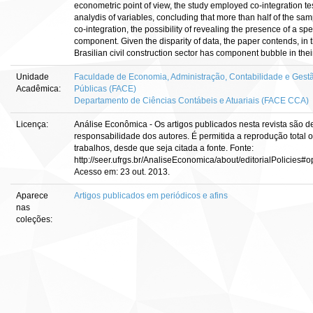
econometric point of view, the study employed co-integration tes
analydis of variables, concluding that more than half of the sa
co-integration, the possibility of revealing the presence of a sp
component. Given the disparity of data, the paper contends, in t
Brasilian civil construction sector has component bubble in their
Unidade
Faculdade de Economia, Administração, Contabilidade e Gestã
Acadêmica:
Públicas (FACE)
Departamento de Ciências Contábeis e Atuariais (FACE CCA)
Licença:
Análise Econômica - Os artigos publicados nesta revista são d
responsabilidade dos autores. É permitida a reprodução total o
trabalhos, desde que seja citada a fonte. Fonte:
http://seer.ufrgs.br/AnaliseEconomica/about/editorialPolicies#
Acesso em: 23 out. 2013.
Aparece
Artigos publicados em periódicos e afins
nas
coleções: