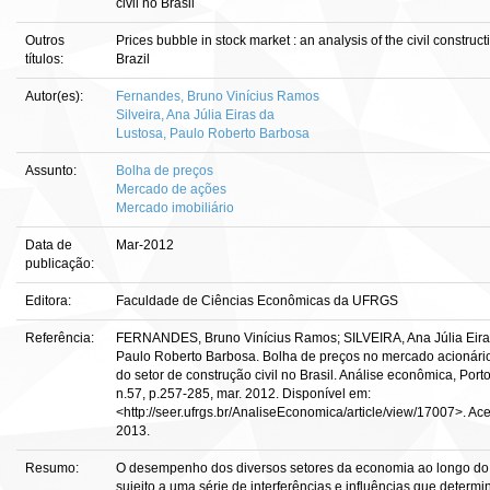
civil no Brasil
Outros
Prices bubble in stock market : an analysis of the civil construct
títulos:
Brazil
Autor(es):
Fernandes, Bruno Vinícius Ramos
Silveira, Ana Júlia Eiras da
Lustosa, Paulo Roberto Barbosa
Assunto:
Bolha de preços
Mercado de ações
Mercado imobiliário
Data de
Mar-2012
publicação:
Editora:
Faculdade de Ciências Econômicas da UFRGS
Referência:
FERNANDES, Bruno Vinícius Ramos; SILVEIRA, Ana Júlia Eir
Paulo Roberto Barbosa. Bolha de preços no mercado acionári
do setor de construção civil no Brasil. Análise econômica, Porto
n.57, p.257-285, mar. 2012. Disponível em:
<http://seer.ufrgs.br/AnaliseEconomica/article/view/17007>. Ac
2013.
Resumo:
O desempenho dos diversos setores da economia ao longo do
sujeito a uma série de interferências e influências que determ