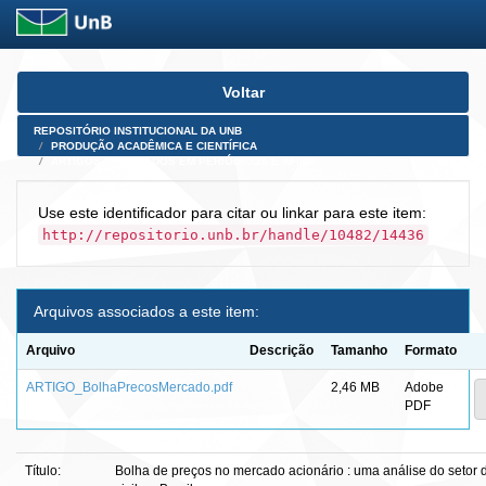
Skip
Voltar
navigation
REPOSITÓRIO INSTITUCIONAL DA UNB
PRODUÇÃO ACADÊMICA E CIENTÍFICA
ARTIGOS PUBLICADOS EM PERIÓDICOS E AFINS
Use este identificador para citar ou linkar para este item:
http://repositorio.unb.br/handle/10482/14436
Arquivos associados a este item:
Arquivo
Descrição
Tamanho
Formato
ARTIGO_BolhaPrecosMercado.pdf
2,46 MB
Adobe
PDF
Título:
Bolha de preços no mercado acionário : uma análise do setor 