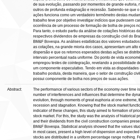
de sua evolução, passando por momentos de grande euforia, 
outros de profunda estagnação e recessão. Sabendo-se que 
ações funciona como um verdadeiro termômetro destas mudan
trabalho teve por objetivo investigar indícios que pudessem car
ocorrência de um processo de formação de bolha de preços no 
Para tanto, o estudo partiu da análise de cotações históricas 
respectivos dividendos de empresas da construção civil do Bra
BM&F Bovespa. As análises estatísticas dos valores estudado
as cotações, na grande mioria dos casos, apresentam um alto 
dispersão e que os retornos esperados destas ações se distr
intervalo percentual nada uniforme. Do ponto de vista economé
empregou testes de cointegração, revelando a possibilidade 
um componente especulativo. Tendo em vista as disparidades 
trabalho postula, desta maneira, que o setor de construção civil
possui componente de bolha nos preços de suas ações.
Abstract:
The performance of various sectors of the oconomy over time is 
number of interferences and influences that determine the dyna
evolution, through moments of great euphoria at one extreme, 
recession and stagnation. Knowing that the stock market functio
indicator of these changes, this study aimed to formation of pri
stock market. For this, the study was the analysis of hiatorical p
and their dividends from the civil construction companies presen
BM&F Bovespa. Statistical analysis showed that the values stud
in most cases, present a high level of dispension and expected 
stocks are distributed in a uniform percentage range nothing. F