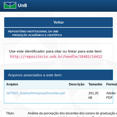
Skip
Voltar
navigation
REPOSITÓRIO INSTITUCIONAL DA UNB
PRODUÇÃO ACADÊMICA E CIENTÍFICA
ARTIGOS PUBLICADOS EM PERIÓDICOS E AFINS
Use este identificador para citar ou linkar para este item:
http://repositorio.unb.br/handle/10482/14412
Arquivos associados a este item:
Arquivo
Descrição
Tamanho
Forma
ARTIGO_AnalisePercepcaoDocentes.pdf
261,35
Adobe
kB
PDF
Título:
Análise da percepção dos docentes dos cursos de graduação 