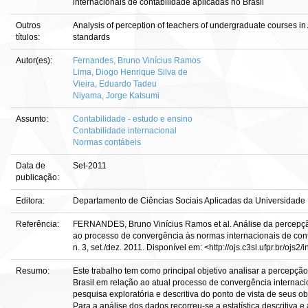
internacionais de contabilidade aplicadas no Brasil
Outros
Analysis of perception of teachers of undergraduate courses in 
títulos:
standards
Autor(es):
Fernandes, Bruno Vinícius Ramos
Lima, Diogo Henrique Silva de
Vieira, Eduardo Tadeu
Niyama, Jorge Katsumi
Assunto:
Contabilidade - estudo e ensino
Contabilidade internacional
Normas contábeis
Data de
Set-2011
publicação:
Editora:
Departamento de Ciências Sociais Aplicadas da Universidade
Referência:
FERNANDES, Bruno Vinícius Ramos et al. Análise da percepçã
ao processo de convergência às normas internacionais de contab
n. 3, set./dez. 2011. Disponível em: <http://ojs.c3sl.ufpr.br/ojs
Resumo:
Este trabalho tem como principal objetivo analisar a percep
Brasil em relação ao atual processo de convergência internaci
pesquisa exploratória e descritiva do ponto de vista de seus o
Para a análise dos dados recorreu-se a estatística descritiva e 