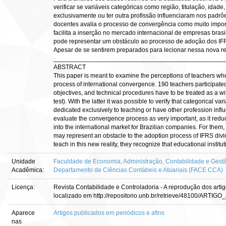
verificar se variáveis categóricas como região, titulação, idade
exclusivamente ou ter outra profissão influenciaram nos padr
docentes avalia o processo de convergência como muito impor
facilita a inserção no mercado internacional de empresas brasil
pode representar um obstáculo ao processo de adoção dos IFRS
Apesar de se sentirem preparados para lecionar nessa nova rea
________________________________________________
ABSTRACT
This paper is meant to examine the perceptions of teachers who 
process of international convergence. 190 teachers participated i
objectives, and technical procedures have to be treated as a wit
test). With the latter it was possible to verify that categorical va
dedicated exclusively to teaching or have other profession inf
evaluate the convergence process as very important, as it reduce
into the international market for Brazilian companies. For them,
may represent an obstacle to the adoption process of IFRS divid
teach in this new reality, they recognize that educational institut
Unidade
Faculdade de Economia, Administração, Contabilidade e Gestã
Acadêmica:
Departamento de Ciências Contábeis e Atuariais (FACE CCA)
Licença:
Revista Contabilidade e Controladoria - A reprodução dos artigos
localizado em http://repositorio.unb.br/retrieve/48100/ARTIG
Aparece
Artigos publicados em periódicos e afins
nas