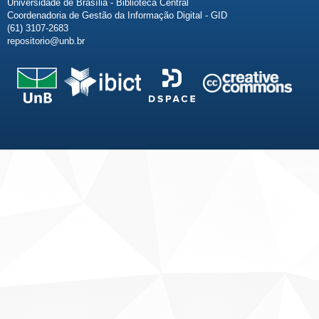
Universidade de Brasília - Biblioteca Central
Coordenadoria de Gestão da Informação Digital - GID
(61) 3107-2683
repositorio@unb.br
Fale conosco
Sobre