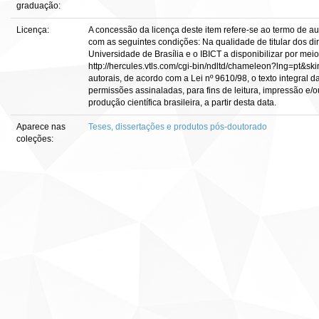
graduação:
Licença:
A concessão da licença deste item refere-se ao termo de a
com as seguintes condições: Na qualidade de titular dos dir
Universidade de Brasília e o IBICT a disponibilizar por meio
http://hercules.vtls.com/cgi-bin/ndltd/chameleon?lng=pt&sk
autorais, de acordo com a Lei nº 9610/98, o texto integral 
permissões assinaladas, para fins de leitura, impressão e/o
produção científica brasileira, a partir desta data.
Aparece nas
Teses, dissertações e produtos pós-doutorado
coleções: