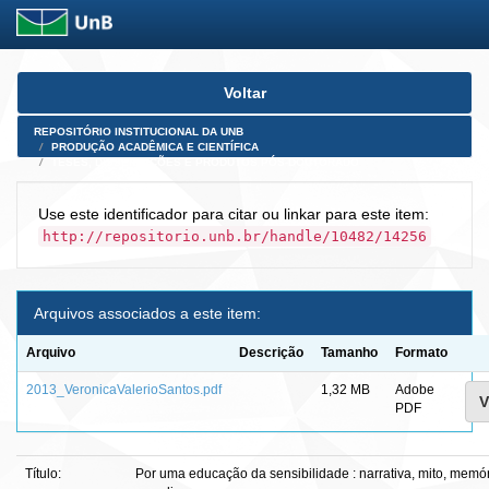
Skip
Voltar
navigation
REPOSITÓRIO INSTITUCIONAL DA UNB
PRODUÇÃO ACADÊMICA E CIENTÍFICA
TESES, DISSERTAÇÕES E PRODUTOS PÓS-DOUTORADO
Use este identificador para citar ou linkar para este item:
http://repositorio.unb.br/handle/10482/14256
Arquivos associados a este item:
Arquivo
Descrição
Tamanho
Formato
2013_VeronicaValerioSantos.pdf
1,32 MB
Adobe
V
PDF
Título:
Por uma educação da sensibilidade : narrativa, mito, mem