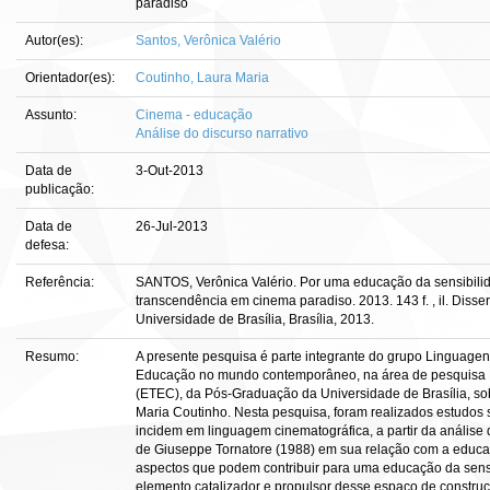
paradiso
Autor(es):
Santos, Verônica Valério
Orientador(es):
Coutinho, Laura Maria
Assunto:
Cinema - educação
Análise do discurso narrativo
Data de
3-Out-2013
publicação:
Data de
26-Jul-2013
defesa:
Referência:
SANTOS, Verônica Valério. Por uma educação da sensibilida
transcendência em cinema paradiso. 2013. 143 f. , il. Di
Universidade de Brasília, Brasília, 2013.
Resumo:
A presente pesquisa é parte integrante do grupo Linguagen
Educação no mundo contemporâneo, na área de pesquisa
(ETEC), da Pós-Graduação da Universidade de Brasília, so
Maria Coutinho. Nesta pesquisa, foram realizados estudos 
incidem em linguagem cinematográfica, a partir da análise 
de Giuseppe Tornatore (1988) em sua relação com a educação
aspectos que podem contribuir para uma educação da sens
elemento catalizador e propulsor desse espaço de constru