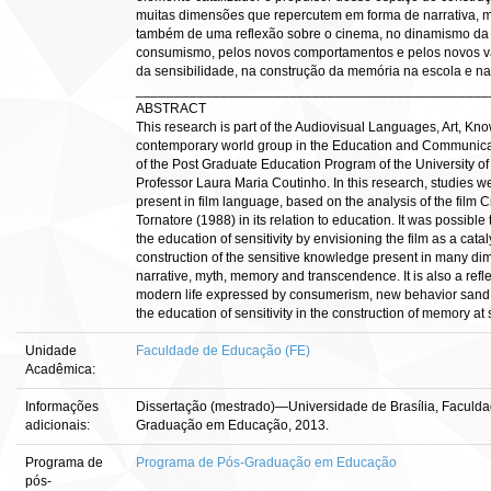
muitas dimensões que repercutem em forma de narrativa, m
também de uma reflexão sobre o cinema, no dinamismo da 
consumismo, pelos novos comportamentos e pelos novos va
da sensibilidade, na construção da memória na escola e na
______________________________________________
ABSTRACT
This research is part of the Audiovisual Languages, Art, Kn
contemporary world group in the Education and Communica
of the Post Graduate Education Program of the University of 
Professor Laura Maria Coutinho. In this research, studies w
present in film language, based on the analysis of the film
Tornatore (1988) in its relation to education. It was possible 
the education of sensitivity by envisioning the film as a cata
construction of the sensitive knowledge present in many di
narrative, myth, memory and transcendence. It is also a ref
modern life expressed by consumerism, new behavior sand n
the education of sensitivity in the construction of memory at s
Unidade
Faculdade de Educação (FE)
Acadêmica:
Informações
Dissertação (mestrado)—Universidade de Brasília, Faculd
adicionais:
Graduação em Educação, 2013.
Programa de
Programa de Pós-Graduação em Educação
pós-