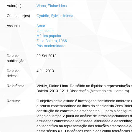
Autor(es):
Viana, Elaine Lima
Orientador(es):
Cyntrão, Sylvia Helena
Assunto:
Amor
Identidade
Música popular
Zeca Baleiro, 1966-
Pós-modernidade
Data de
30-Set-2013
publicação:
Data de
4-Jul-2013
defesa:
Referência:
VIANA, Elaine Lima. Do sólido ao líquido: a representação
Baleiro. 2013. 121 f. Dissertação (Mestrado em Literatura)—
Resumo:
O objetivo deste estudo é investigar o sentimento amoroso
discurso contemporâneo da lírica do cancionista Zeca Bale
construção do conceito de amor contribuiu para a configura
longo do tempo. A partir da análise de letras selecionadas
estudar os conceitos de identidade, alteridade e descentra
ao teor crítico na representação das relações amorosas e
neste século XXI. Os teóricos escolhidos como referências p