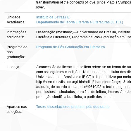
transformation of the concepts of love, since Plato’s Sympo
love”.
Unidade
Instituto de Letras (IL)
Acadêmica:
Departamento de Teoria Literária e Literaturas (IL TEL)
Informações
Dissertação (mestrado)—Universidade de Brasília, Instituto
adicionais:
Literária e Literaturas, Programa de Pós-Graduação em Lite
Programa de
Programa de Pós-Graduação em Literatura
pós-
graduação:
Licença:
A concessão da licença deste item refere-se ao termo de a
com as seguintes condições: Na qualidade de titular dos dir
Universidade de Brasília e o IBICT a disponibilizar por meio
http://hercules.vtls.com/cgi-bin/ndltd/chameleon?lng=pt&sk
autorais, de acordo com a Lei nº 9610/98, o texto integral 
permissões assinaladas, para fins de leitura, impressão e/o
produção científica brasileira, a partir desta data.
Aparece nas
Teses, dissertações e produtos pós-doutorado
coleções: