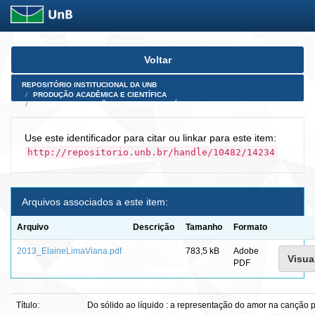
Skip
Voltar
navigation
REPOSITÓRIO INSTITUCIONAL DA UNB
PRODUÇÃO ACADÊMICA E CIENTÍFICA
TESES, DISSERTAÇÕES E PRODUTOS PÓS-DOUTORADO
Use este identificador para citar ou linkar para este item:
http://repositorio.unb.br/handle/10482/14234
Arquivos associados a este item:
Arquivo
Descrição
Tamanho
Formato
2013_ElaineLimaViana.pdf
783,5 kB
Adobe
Visual
PDF
Título:
Do sólido ao líquido : a representação do amor na canção 