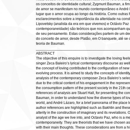
os conceitos de identidade cultural; Zygmunt Bauman, a fi
de amor se manifestam no mundo contemporâneo e André 
lugar que o amor ocupa ao longo da história. Como outras f
esclarecimentos sobre a importância da alteridade na cons
Lipovetsky (analista da era em que vivemos) e Octávio Paz 
contemporaneidade) são teóricos que nos acompanham qua
de seu pensamento. Estas considerações partem de um dem
do conceito de amor, desde Platão, em O banquete, até se 
teoria de Bauman.
______________________________________________
ABSTRACT
The objective of this enquire is to investigate the loving feel
singer Zeca Baleiro’s lyrical contemporary discourse as wel
the concept of loving contributed to the configuration of new 
evolving process. It is aimed to study the concepts of identit
analysis of the contemporary composer Zeca Baleiro’s selecte
due to the critical content of his engagement in the represent
the consumption pattern of the present society in the 21th c
references of analysis are Stuart Hall, for presenting the con
Bauman, in order to understand how the diverse types of lo
world, and André Lázaro, for a brief panorama of the place l
author references are highlighted such as Bakhtin and these
alterity in the construction of imaginary and its revelations.
analyst of the age we live into, and Octavio Paz, who is a me
contemporaneity. They are theorists that we have chosen as
with their main thoughts. These considerations are from a hi