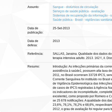
Assunto:
Sangue - distúrbios de circulação
Serviços de saúde pública - avaliação
Sistemas de recuperação da informação - 
Saúde pública - Brasil - vigilâncias sanitári
Data de
25-Set-2013
publicação:
Data de
2013
defesa:
Referência:
SALLAS, Janaina. Qualidade dos dados do S
terapia intensiva adulto. 2013. 162 f., il.
Resumo:
Introdução: As infecções primárias da corr
assistência à saúde1, possuem alta taxa d
2011, no Brasil ocorreram 33728 IPCS, sen
Corrente Sanguínea foi instituído no Brasi
de Vigilância Epidemiológica das Infecções
de casos de IPCS registradas à Agência Nac
os indicadores de incompletitude, completit
excelente), como proposto por Romero e Cun
se 25 678 notificações. A qualidade dos dad
23,6%, 76,1%, 76,2% e 68,6%, respectivamen
2012, o grau de avaliação foi regular para