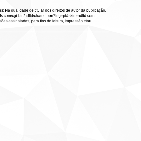
: Na qualidade de titular dos direitos de autor da publicação,
s.vtls.com/cgi-bin/ndltd/chameleon?lng=pt&skin=ndltd sem
sões assinaladas, para fins de leitura, impressão e/ou