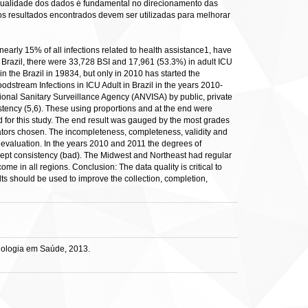
a qualidade dos dados é fundamental no direcionamento das
os resultados encontrados devem ser utilizadas para melhorar
early 15% of all infections related to health assistance1, have
 in Brazil, there were 33,728 BSI and 17,961 (53.3%) in adult ICU
n the Brazil in 19834, but only in 2010 has started the
oodstream Infections in ICU Adult in Brazil in the years 2010-
ational Sanitary Surveillance Agency (ANVISA) by public, private
istency (5,6). These using proportions and at the end were
 for this study. The end result was gauged by the most grades
dicators chosen. The incompleteness, completeness, validity and
 evaluation. In the years 2010 and 2011 the degrees of
except consistency (bad). The Midwest and Northeast had regular
e in all regions. Conclusion: The data quality is critical to
sults should be used to improve the collection, completion,
nologia em Saúde, 2013.