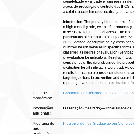
completitude e validade e ruim para as dem
ações de prevenção e controle das IPCS. Es
a coleta, preenchimento, notificação, ava
_________________________________
Introduction: The primary bloodstream infect
a high mortality rate, extent of permanency,
in 957 Brazilian health services3. The Natio
publications of national data. Objective: ev
2012. Method: descriptive study, cross-secti
or mixed health services in specifics forms
classified as degree of evaluation (very ba
of evaluation for indicators. Results: in to
consistency of the data obtained the propor
evaluation for all indicators were bad. Howe
results for incompleteness, completeness and
targeting actions to prevention and control t
reporting, evaluation and dissemination of o
Unidade
Faculdade de Ciências e Tecnologias em 
Acadêmica:
Informações
Dissertação (mestrado)—Universidade de B
adicionais:
Programa de
Programa de Pós-Graduação em Ciências 
pós-
graduação: