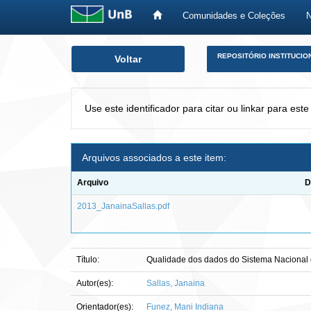
Comunidades e Coleções
Skip
REPOSITÓRIO INSTITUCIO
Voltar
navigation
Use este identificador para citar ou linkar para este
Arquivos associados a este item:
Arquivo
D
2013_JanainaSallas.pdf
Título:
Qualidade dos dados do Sistema Nacional d
Autor(es):
Sallas, Janaina
Orientador(es):
Funez, Mani Indiana