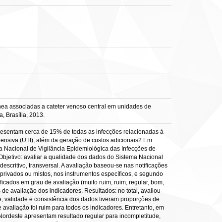
ea associadas a cateter venoso central em unidades de
, Brasília, 2013.
presentam cerca de 15% de todas as infecções relacionadas à
tensiva (UTI), além da geração de custos adicionais2.Em
a Nacional de Vigilância Epidemiológica das Infecções de
 Objetivo: avaliar a qualidade dos dados do Sistema Nacional
scritivo, transversal. A avaliação baseou-se nas notificações
privados ou mistos, nos instrumentos específicos, e segundo
ificados em grau de avaliação (muito ruim, ruim, regular, bom,
de avaliação dos indicadores. Resultados: no total, avaliou-
de, validade e consistência dos dados tiveram proporções de
valiação foi ruim para todos os indicadores. Entretanto, em
 Nordeste apresentam resultado regular para incompletitude,