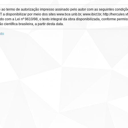
e ao termo de autorização impresso assinado pelo autor com as seguintes condições
CT a disponibilizar por meio dos sites www.bce.unb.br, www.ibict.br, http://hercule
rdo com a Lei nº 9610/98, o texto integral da obra disponibilizada, conforme permis
científica brasileira, a partir desta data.
ado