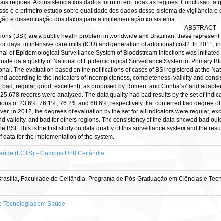
ais regiões. A consistência dos dados foi ruim em todas as regiões. Conclusão: 
se é o primeiro estudo sobre qualidade dos dados desse sistema de vigilância e 
liação e disseminação dos dados para a implementação do sistema.
______________________________________________________ ABSTRACT
ions (BSI) are a public health problem in worldwide and Brazilian, these represent n
 for days, in intensive care units (ICU) and generation of additional cost2. In 2011,
nal of Epidemiological Surveillance System of Bloodstream Infections was initiated i
aluate data quality of National of Epidemiological Surveillance System of Primary Bl
onal. The evaluation based on the notifications of cases of BSI registered at the N
 and according to the indicators of incompleteness, completeness, validity and cons
d, bad, regular, good, excellent), as proposed by Romero and Cunha’s7 and adapted
tal, 25,678 records were analyzed. The data quality had bad results by the set of in
tions of 23.6%, 76.1%, 76.2% and 68.6%, respectively that conferred bad degree of
ver, in 2012, the degrees of evaluation by the set for all indicators were regular, 
 validity, and bad for others regions. The consistency of the data showed bad outcom
he BSI. This is the first study on data quality of this surveillance system and the re
f data for the implementation of the system.
Saúde (FCTS) – Campus UnB Ceilândia
rasília, Faculdade de Ceilândia, Programa de Pós-Graduação em Ciências e Tec
e Tecnologias em Saúde