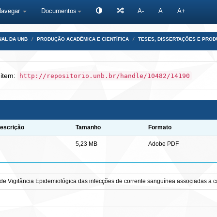
Navegar
Documentos
A-
A
A+
NAL DA UNB
PRODUÇÃO ACADÊMICA E CIENTÍFICA
TESES, DISSERTAÇÕES E PRO
 item:
http://repositorio.unb.br/handle/10482/14190
escrição
Tamanho
Formato
5,23 MB
Adobe PDF
e Vigilância Epidemiológica das infecções de corrente sanguínea associadas a cat