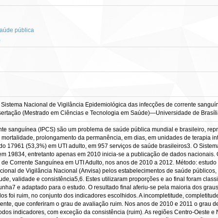
saúde pública
a
istema Nacional de Vigilância Epidemiológica das infecções de corrente sanguín
 Dissertação (Mestrado em Ciências e Tecnologia em Saúde)—Universidade de Brasília
ente sanguínea (IPCS) são um problema de saúde pública mundial e brasileiro, re
e mortalidade, prolongamento da permanência, em dias, em unidades de terapia in
do 17961 (53,3%) em UTI adulto, em 957 serviços de saúde brasileiros3. O Sistem
l em 19834, entretanto apenas em 2010 inicia-se a publicação de dados nacionais.
 de Corrente Sanguínea em UTI Adulto, nos anos de 2010 a 2012. Método: estudo de
ional de Vigilância Nacional (Anvisa) pelos estabelecimentos de saúde públicos, 
ude, validade e consistência5,6. Estes utilizaram proporções e ao final foram class
ha7 e adaptado para o estudo. O resultado final aferiu-se pela maioria dos graus 
os foi ruim, no conjunto dos indicadores escolhidos. A incompletitude, completitu
te, que conferiram o grau de avaliação ruim. Nos anos de 2010 e 2011 o grau de a
 todos indicadores, com exceção da consistência (ruim). As regiões Centro-Oeste e