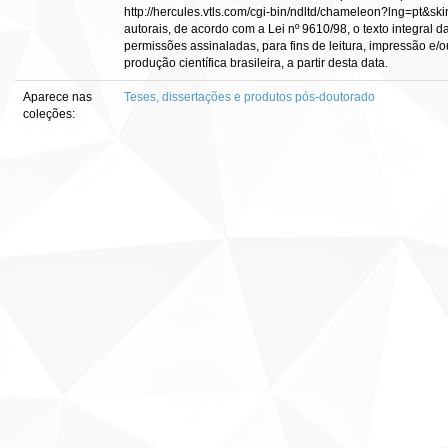
http://hercules.vtls.com/cgi-bin/ndltd/chameleon?lng=pt&sk
autorais, de acordo com a Lei nº 9610/98, o texto integral 
permissões assinaladas, para fins de leitura, impressão e/o
produção científica brasileira, a partir desta data.
Aparece nas
Teses, dissertações e produtos pós-doutorado
coleções: