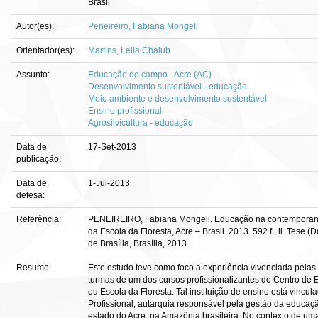
Brasil
Autor(es):
Peneireiro, Fabiana Mongeli
Orientador(es):
Martins, Leila Chalub
Assunto:
Educação do campo - Acre (AC)
Desenvolvimento sustentável - educação
Meio ambiente e desenvolvimento sustentável
Ensino profissional
Agrosilvicultura - educação
Data de
17-Set-2013
publicação:
Data de
1-Jul-2013
defesa:
Referência:
PENEIREIRO, Fabiana Mongeli. Educação na contemporanei
da Escola da Floresta, Acre – Brasil. 2013. 592 f., il. Te
de Brasília, Brasília, 2013.
Resumo:
Este estudo teve como foco a experiência vivenciada pelas
turmas de um dos cursos profissionalizantes do Centro de
ou Escola da Floresta. Tal instituição de ensino está vinc
Profissional, autarquia responsável pela gestão da educaçã
estado do Acre, na Amazônia brasileira. No contexto de um