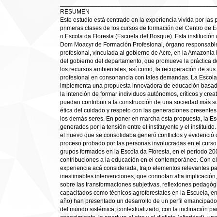
______________________________________________
RESUMEN
Este estudio está centrado en la experiencia vivida por las
primeras clases de los cursos de formación del Centro de 
o Escola da Floresta (Escuela del Bosque). Esta institución 
Dom Moacyr de Formación Profesional, órgano responsable 
profesional, vinculada al gobierno de Acre, en la Amazonia b
del gobierno del departamento, que promueve la práctica de 
los recursos ambientales, así como, la recuperación de sus
profesional en consonancia con tales demandas. La Escola d
implementa una propuesta innovadora de educación basada
la intención de formar individuos autónomos, críticos y crea
puedan contribuir a la construcción de una sociedad más sost
ética del cuidado y respeto con las generaciones presentes
los demás seres. En poner en marcha esta propuesta, la Esc
generados por la tensión entre el instituyente y el instituido.
el nuevo que se consolidaba generó conflictos y evidenció c
proceso probado por las personas involucradas en el curso 
grupos formados en la Escola da Floresta, en el período 20
contribuciones a la educación en el contemporáneo. Con el
experiencia acá considerada, trajo elementos relevantes pa
inestimables intervenciones, que connotan alta implicación,
sobre las transformaciones subjetivas, reflexiones pedagógi
capacitados como técnicos agroforestales en la Escuela, e
año) han presentado un desarrollo de un perfil emancipador,
del mundo sistémica, contextualizado, con la inclinación pa