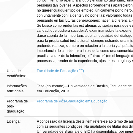
conocimiento, la apertura al otro y el distinto (alteridad), 
personas tan jóvenes. Aspectos sorprendentes aparecieron,
no querer cualquier tipo de empleo, únicamente por dinero, p
conjuntamente con la gente y no por ellas; valorando todas 
pensando en las futuras generaciones; hacer la diferencia,
Se buscó comprender las estrategias utilizadas para que es
calidad, que pudiera suceder. Al examinar sobre la experien
darse cuenta de la importancia de la necesidad del diálogo
para la propia salud institucional, siempre echando una mir
pretende realizar, siempre en relación a la teoría y al práct
importancia de considerar a la escuela como una comunidad
práctica, a raíz de la intención, el "atractor" (en el lenguaj
procesos, aprender de la experiencia, ajustar estrategias y 
Unidade
Faculdade de Educação (FE)
Acadêmica:
Informações
Tese (doutorado)—Universidade de Brasília, Faculdade d
adicionais:
em Educação, 2013.
Programa de
Programa de Pós-Graduação em Educação
pós-
graduação:
Licença:
A concessão da licença deste item refere-se ao termo de a
com as seguintes condições: Na qualidade de titular dos dir
Universidade de Brasília e o IBICT a disponibilizar por meio