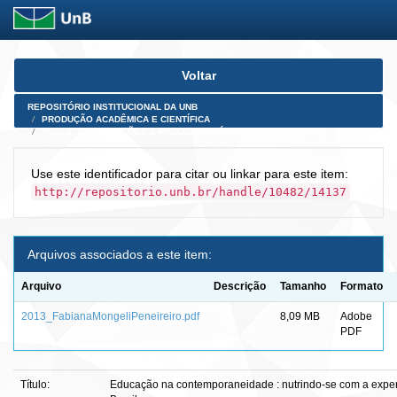
Skip
Voltar
navigation
REPOSITÓRIO INSTITUCIONAL DA UNB
PRODUÇÃO ACADÊMICA E CIENTÍFICA
TESES, DISSERTAÇÕES E PRODUTOS PÓS-DOUTORADO
Use este identificador para citar ou linkar para este item:
http://repositorio.unb.br/handle/10482/14137
Arquivos associados a este item:
Arquivo
Descrição
Tamanho
Formato
2013_FabianaMongeliPeneireiro.pdf
8,09 MB
Adobe
PDF
Título:
Educação na contemporaneidade : nutrindo-se com a experi