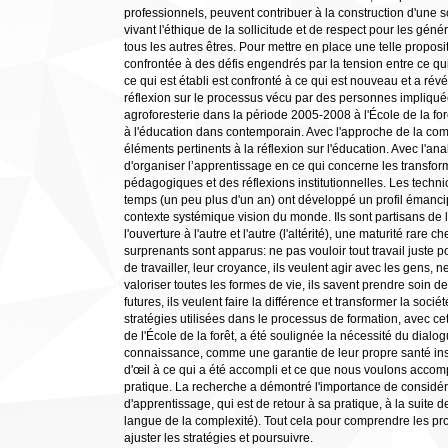
professionnels, peuvent contribuer à la construction d'une so
vivant l'éthique de la sollicitude et de respect pour les gén
tous les autres êtres. Pour mettre en place une telle proposit
confrontée à des défis engendrés par la tension entre ce qui es
ce qui est établi est confronté à ce qui est nouveau et a révé
réflexion sur le processus vécu par des personnes impliqué
agroforesterie dans la période 2005-2008 à l'École de la for
à l'éducation dans contemporain. Avec l'approche de la com
éléments pertinents à la réflexion sur l'éducation. Avec l'ana
d'organiser l’apprentissage en ce qui concerne les transform
pédagogiques et des réflexions institutionnelles. Les techni
temps (un peu plus d'un an) ont développé un profil émancip
contexte systémique vision du monde. Ils sont partisans de la
l'ouverture à l'autre et l'autre (l'altérité), une maturité rar
surprenants sont apparus: ne pas vouloir tout travail juste po
de travailler, leur croyance, ils veulent agir avec les gens, n
valoriser toutes les formes de vie, ils savent prendre soin 
futures, ils veulent faire la différence et transformer la soc
stratégies utilisées dans le processus de formation, avec cet
de l'École de la forêt, a été soulignée la nécessité du dialo
connaissance, comme une garantie de leur propre santé insti
d'œil à ce qui a été accompli et ce que nous voulons accomplir
pratique. La recherche a démontré l'importance de consid
d'apprentissage, qui est de retour à sa pratique, à la suite de
langue de la complexité). Tout cela pour comprendre les pr
ajuster les stratégies et poursuivre.