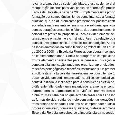
levanta a bandeira da sustentabilidade, o uso sustentável 
recuperação de seus passivos, pensa-se a formação profis
Escola da Floresta, a partir de 2005, implementa uma pro
formação por competências, tendo como intenção a formação
criativos, que, ao atuarem como profissionais, possam cont
sociedade mais sustentável, mais justa e solidária, que viva
com as gerações presentes e futuras dos seres humanos, b
colocar em prática tal proposta, a Escola evidentemente s
tensão entre o instituinte e o instituído. Assim, a relação 
consolidava gerou conflitos e explicitou contradições. Ao ref
pessoas envolvidas no curso técnico agroflorestal, das dua
de 2005 a 2008 na Escola da Floresta, perceberam-se impo
na contemporaneidade. Com a abordagem da complexidade,
trouxe elementos pertinentes para se pensar a Educação. Ao
conotam alta implicação, pudemos organizar aprendizados r
reflexões pedagógicas e reflexões institucionais. Os profi
agroflorestais na Escola da Floresta, em tão pouco tempo 
desenvolvido um perfil emancipatório, crítico, comunicativ
contextualizada, a inclinação para a construção coletiva do
o diferente (alteridade), uma maturidade raramente encont
surpreendentes apareceram, com evidência para valores c
dinheiro, mas trabalhar no que acredita; fazer com as pess
as formas de vida; cuidar do meio pensando nas gerações f
transformar a sociedade. Procurou-se compreender quais as 
processo formativo, com essa qualidade, pudesse acontecer.
Escola da Floresta, percebeu-se a importância da necessid