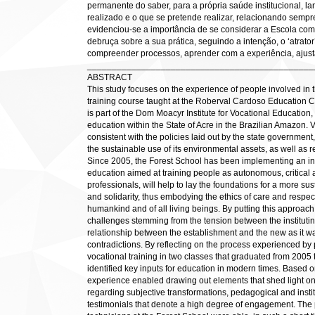
permanente do saber, para a própria saúde institucional, l
realizado e o que se pretende realizar, relacionando sempre
evidenciou-se a importância de se considerar a Escola c
debruça sobre a sua prática, seguindo a intenção, o ‘atrat
compreender processos, aprender com a experiência, ajusta
______________________________________________
ABSTRACT
This study focuses on the experience of people involved in th
training course taught at the Roberval Cardoso Education Cen
is part of the Dom Moacyr Institute for Vocational Education
education within the State of Acre in the Brazilian Amazon. 
consistent with the policies laid out by the state governmen
the sustainable use of its environmental assets, as well as re
Since 2005, the Forest School has been implementing an 
education aimed at training people as autonomous, critical 
professionals, will help to lay the foundations for a more su
and solidarity, thus embodying the ethics of care and respec
humankind and of all living beings. By putting this approach 
challenges stemming from the tension between the instituting
relationship between the establishment and the new as it was
contradictions. By reflecting on the process experienced by 
vocational training in two classes that graduated from 2005 
identified key inputs for education in modern times. Based o
experience enabled drawing out elements that shed light o
regarding subjective transformations, pedagogical and instit
testimonials that denote a high degree of engagement. The p