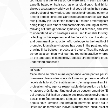
technicians at the Forest School were able, in such a short ti
a profile based on traits such as emancipation, critical thi
showed a systemic world view that sees things in their conte
construction of knowledge, openness to others and othernes
among people so young. Surprising aspects arose, with evid
take just any job just for the money, but rather, preferring to
doing things with others and not for others; valuing all forms 
thinking of future generations; making a difference, and striv
to understand which strategies were used to enable this high
reflecting on this experience at the Forest School, the stud
and permanent construction of knowledge for the health of th
prompted to analyze what one has done in the past and what 
drawing links between practice and theory. Thus, the evide
school as a community of learning rooted in practice whereby,
(in the language of complexity), adjusts strategies and proc
understand processes.
______________________________________________
RÉSUMÉ
Cette étude se réfère à une expérience vécue par les pers
premières classes des cours de formation professionnelle 
l'école de la forêt. Cet établissement d'enseignement est lié 
professionnelle, agence responsable de la gestion de la for
Amazonie brésilienne. Une gestion du gouvernement de l'E
qui propose l'utilisation durable des ressources environnem
passif, offre également une formation professionnelle confo
depuis 2005, favorise une formation innovante, basée sur 
l'intention de former des individus autonomes, critiques et cré