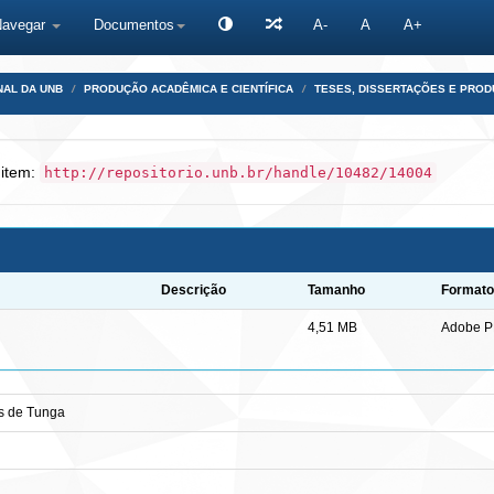
Navegar
Documentos
A-
A
A+
NAL DA UNB
PRODUÇÃO ACADÊMICA E CIENTÍFICA
TESES, DISSERTAÇÕES E PRO
 item:
http://repositorio.unb.br/handle/10482/14004
Descrição
Tamanho
Formato
4,51 MB
Adobe 
ros de Tunga