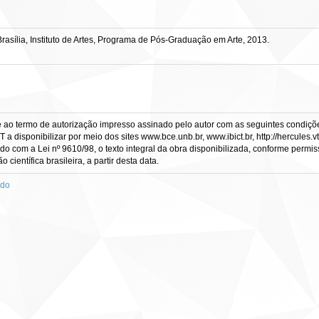
sília, Instituto de Artes, Programa de Pós-Graduação em Arte, 2013.
e ao termo de autorização impresso assinado pelo autor com as seguintes condições
CT a disponibilizar por meio dos sites www.bce.unb.br, www.ibict.br, http://hercule
rdo com a Lei nº 9610/98, o texto integral da obra disponibilizada, conforme permis
científica brasileira, a partir desta data.
ado