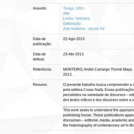
Assunto:
Tunga, 1952-
Arte
Livros - indústria
Editoração
Arte moderna - século XX
Data de
22-Ago-2013
publicação:
Data de
23-Abr-2013
defesa:
Referência:
MONTEIRO, André Camargo Thomé Maya. Livro d
2013.
Resumo:
O presente trabalho busca compreender a ap
pela editora Cosac Naify. Essas publicações
percebidos na variedade de discursos – edit
dos textos críticos e dos discursos sobre a 
_________________________________
This work seeks to understand the appropriat
publishing house. These publications appear t
discourses – editorial, media, academic and 
the historiography of contemporary art in Bra