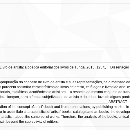
e artista: a poética editorial dos livros de Tunga. 2013. 125 f., il. Dissertação
ropriação do conceito de livro de artista e suas representações, pelo mercado edi
 parecem assimilar características de livros de artista, catálogos e livros de arte
oriais, midiáticos, acadêmicos e artísticos – a respeito do mesmo conjunto de trab
obra, lançam, para além da subjetividade do artista e do editor, luz sob alguns pon
______________________________________________________ ABSTRACT
ion of the concept of artist's book and its representations, by publishing market, 
o assimilate characteristics of artists' books, catalogs and art books; the developme
artistic – about the same set of works. Therefore, the analysis of the books, critica
zil, beyond the subjectivity of editors.