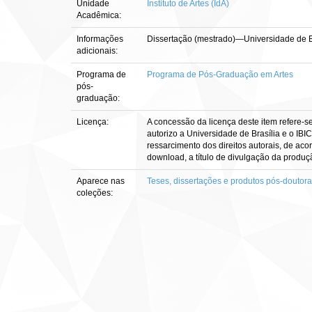
Unidade
Instituto de Artes (IdA)
Acadêmica:
Informações
Dissertação (mestrado)—Universidade de Bra
adicionais:
Programa de
Programa de Pós-Graduação em Artes
pós-
graduação:
Licença:
A concessão da licença deste item refere-s
autorizo a Universidade de Brasília e o IBI
ressarcimento dos direitos autorais, de aco
download, a título de divulgação da produção 
Aparece nas
Teses, dissertações e produtos pós-doutor
coleções: