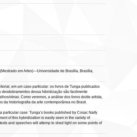
 (Mestrado em Artes)—Universidade de Brasília, Brasília,
torial, em um caso particular: os livros de Tunga publicados
; os desdobramentos dessa hibridização são facilmente
alhos/obras. Como veremos, a análise dos livros do/de artista,
tos da historiografia da arte contemporânea no Brasil.
in a particular case: Tunga’s books published by Cosac Naify
nt of this hybridization is easily seen in the variety of
l texts and speeches will attemp to shed light on some points of