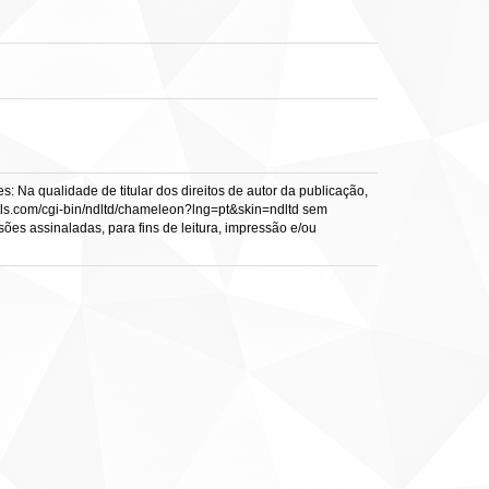
: Na qualidade de titular dos direitos de autor da publicação,
s.vtls.com/cgi-bin/ndltd/chameleon?lng=pt&skin=ndltd sem
sões assinaladas, para fins de leitura, impressão e/ou