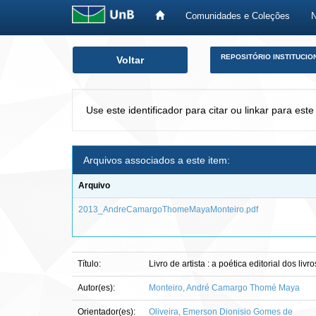
Comunidades e Coleções
Skip
REPOSITÓRIO INSTITUCIO
Voltar
navigation
Use este identificador para citar ou linkar para este
Arquivos associados a este item:
Arquivo
2013_AndreCamargoThomeMayaMonteiro.pdf
Título:
Livro de artista : a poética editorial dos liv
Autor(es):
Monteiro, André Camargo Thomé Maya
Orientador(es):
Oliveira, Emerson Dionisio Gomes de