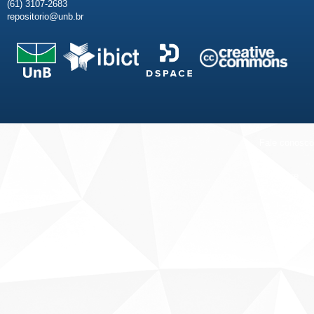
(61) 3107-2683
repositorio@unb.br
Fale conosco
Sobre