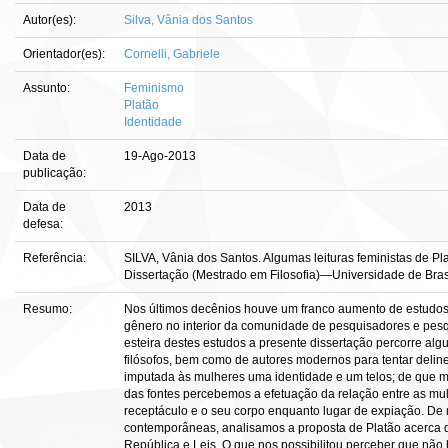
Autor(es):
Silva, Vânia dos Santos
Orientador(es):
Cornelli, Gabriele
Assunto:
Feminismo
Platão
Identidade
Data de
19-Ago-2013
publicação:
Data de
2013
defesa:
Referência:
SILVA, Vânia dos Santos. Algumas leituras feministas de Pla
Dissertação (Mestrado em Filosofia)—Universidade de Brasíl
Resumo:
Nos últimos decênios houve um franco aumento de estudos 
gênero no interior da comunidade de pesquisadores e pes
esteira destes estudos a presente dissertação percorre alg
filósofos, bem como de autores modernos para tentar deline
imputada às mulheres uma identidade e um telos; de que 
das fontes percebemos a efetuação da relação entre as mu
receptáculo e o seu corpo enquanto lugar de expiação. De m
contemporâneas, analisamos a proposta de Platão acerca 
República e Leis. O que nos possibilitou perceber que não 