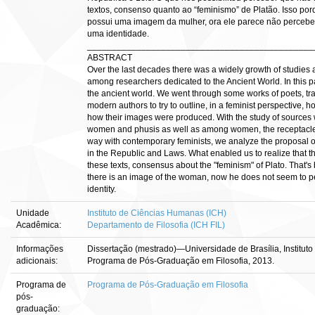
textos, consenso quanto ao “feminismo” de Platão. Isso por
possui uma imagem da mulher, ora ele parece não perc
uma identidade.
______________________________________________
ABSTRACT
Over the last decades there was a widely growth of studie
among researchers dedicated to the Ancient World. In this 
the ancient world. We went through some works of poets, tra
modern authors to try to outline, in a feminist perspective,
how their images were produced. With the study of sources w
women and phusis as well as among women, the receptacle a
way with contemporary feminists, we analyze the proposal
in the Republic and Laws. What enabled us to realize that t
these texts, consensus about the "feminism" of Plato. That
there is an image of the woman, now he does not seem to pe
identity.
Unidade
Instituto de Ciências Humanas (ICH)
Acadêmica:
Departamento de Filosofia (ICH FIL)
Informações
Dissertação (mestrado)—Universidade de Brasília, Institut
adicionais:
Programa de Pós-Graduação em Filosofia, 2013.
Programa de
Programa de Pós-Graduação em Filosofia
pós-
graduação: