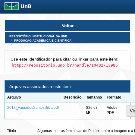
Skip
Voltar
navigation
REPOSITÓRIO INSTITUCIONAL DA UNB
PRODUÇÃO ACADÊMICA E CIENTÍFICA
TESES, DISSERTAÇÕES E PRODUTOS PÓS-DOUTORADO
Use este identificador para citar ou linkar para este item:
http://repositorio.unb.br/handle/10482/13985
Arquivos associados a este item:
Arquivo
Descrição
Tamanho
Formato
2013_VaniadosSantosSilva.pdf
826,67
Adobe
Vi
kB
PDF
Título:
Algumas leituras feministas de Platão : entre a imagem e a