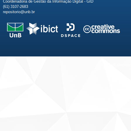
Coordenadoria de Gestão da Informação Digital - GID
(61) 3107-2683
repositorio@unb.br
Fale conosco
Sobre