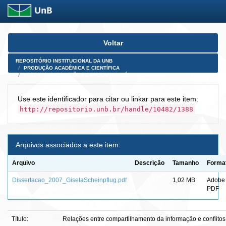
Skip
Voltar
navigation
REPOSITÓRIO INSTITUCIONAL DA UNB
PRODUÇÃO ACADÊMICA E CIENTÍFICA
TESES, DISSERTAÇÕES E PRODUTOS PÓS-DOUTORADO
Use este identificador para citar ou linkar para este item:
http://repositorio.unb.br/handle/10482/1388
Arquivos associados a este item:
Arquivo
Descrição
Tamanho
Forma
Dissertacao_2007_GiselaScheinpflug.pdf
1,02 MB
Adobe
PDF
Título:
Relações entre compartilhamento da informação e conflitos