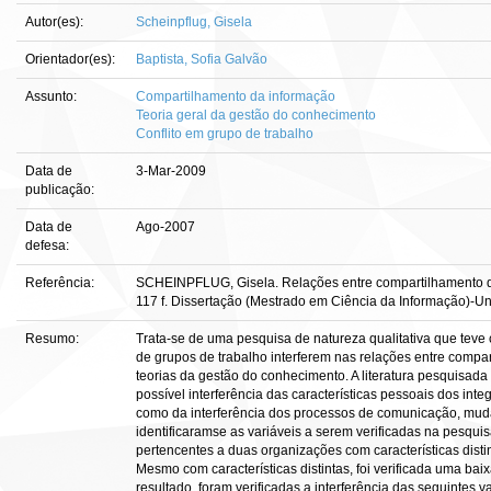
Autor(es):
Scheinpflug, Gisela
Orientador(es):
Baptista, Sofia Galvão
Assunto:
Compartilhamento da informação
Teoria geral da gestão do conhecimento
Conflito em grupo de trabalho
Data de
3-Mar-2009
publicação:
Data de
Ago-2007
defesa:
Referência:
SCHEINPFLUG, Gisela. Relações entre compartilhamento da 
117 f. Dissertação (Mestrado em Ciência da Informação)-Univ
Resumo:
Trata-se de uma pesquisa de natureza qualitativa que teve c
de grupos de trabalho interferem nas relações entre compa
teorias da gestão do conhecimento. A literatura pesquisad
possível interferência das características pessoais dos inte
como da interferência dos processos de comunicação, mudan
identificaramse as variáveis a serem verificadas na pesquis
pertencentes a duas organizações com características distin
Mesmo com características distintas, foi verificada uma ba
resultado, foram verificadas a interferência das seguintes va