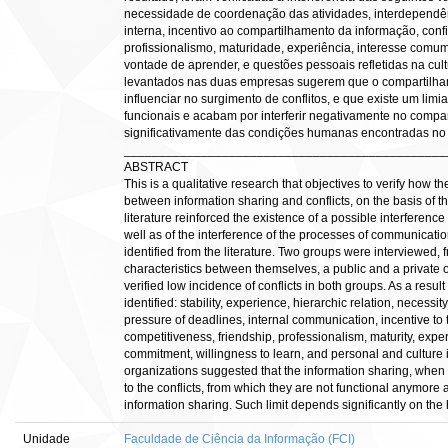
necessidade de coordenação das atividades, interdependên
interna, incentivo ao compartilhamento da informação, conf
profissionalismo, maturidade, experiência, interesse comu
vontade de aprender, e questões pessoais refletidas na cult
levantados nas duas empresas sugerem que o compartilham
influenciar no surgimento de conflitos, e que existe um limia
funcionais e acabam por interferir negativamente no compa
significativamente das condições humanas encontradas no
______________________________________________
ABSTRACT
This is a qualitative research that objectives to verify how th
between information sharing and conflicts, on the basis o
literature reinforced the existence of a possible interference 
well as of the interference of the processes of communicat
identified from the literature. Two groups were interviewed, f
characteristics between themselves, a public and a private or
verified low incidence of conflicts in both groups. As a resul
identified: stability, experience, hierarchic relation, necessi
pressure of deadlines, internal communication, incentive to 
competitiveness, friendship, professionalism, maturity, expe
commitment, willingness to learn, and personal and culture 
organizations suggested that the information sharing, when in
to the conflicts, from which they are not functional anymore
information sharing. Such limit depends significantly on th
Unidade
Faculdade de Ciência da Informação (FCI)