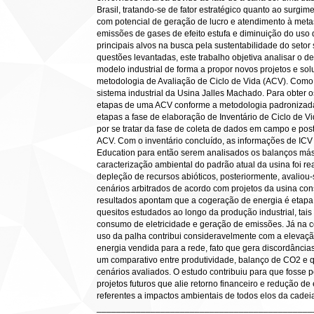
Brasil, tratando-se de fator estratégico quanto ao surgi
com potencial de geração de lucro e atendimento à meta
emissões de gases de efeito estufa e diminuição do uso
principais alvos na busca pela sustentabilidade do seto
questões levantadas, este trabalho objetiva analisar o
modelo industrial de forma a propor novos projetos e so
metodologia de Avaliação de Ciclo de Vida (ACV). Como
sistema industrial da Usina Jalles Machado. Para obter 
etapas de uma ACV conforme a metodologia padronizad
etapas a fase de elaboração de Inventário de Ciclo de V
por se tratar da fase de coleta de dados em campo e pos
ACV. Com o inventário concluído, as informações de ICV 
Education para então serem analisados os balanços máss
caracterização ambiental do padrão atual da usina foi r
depleção de recursos abióticos, posteriormente, avaliou-
cenários arbitrados de acordo com projetos da usina c
resultados apontam que a cogeração de energia é etapa
quesitos estudados ao longo da produção industrial, ta
consumo de eletricidade e geração de emissões. Já na 
uso da palha contribui consideravelmente com a elevaç
energia vendida para a rede, fato que gera discordâncias 
um comparativo entre produtividade, balanço de CO2 e 
cenários avaliados. O estudo contribuiu para que fosse p
projetos futuros que alie retorno financeiro e redução de
referentes a impactos ambientais de todos elos da cadeia 
____________________________________________