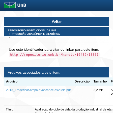
Skip
Voltar
navigation
REPOSITÓRIO INSTITUCIONAL DA UNB
PRODUÇÃO ACADÊMICA E CIENTÍFICA
TESES, DISSERTAÇÕES E PRODUTOS PÓS-DOUTORADO
Use este identificador para citar ou linkar para este item:
http://repositorio.unb.br/handle/10482/13361
Arquivos associados a este item:
Arquivo
Descrição
Tamanho
F
2013_FredericoSampaioVasconcelosVilela.pdf
3,2 MB
A
P
Título:
Avaliação do ciclo de vida da produção industrial de etan