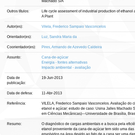
Machado S/A
Outros títulos:
Life cycle assessment of industrial production of ethanol
A Plant
Autor(es):
Vilela, Frederico Sampaio Vasconcelos
Orientador(es):
Luz, Sandra Maria da
Coorientador(es):
Pires, Armando de Azevedo Caldeira
Assunto:
Cana-de-açúcar
Energia - fontes alternativas
Impacto ambiental - avaliação
Data de
19-Jun-2013
publicação:
Data de defesa:
11-Abr-2013
Referência:
VILELA, Frederico Sampaio Vasconcelos. Avaliação do cic
etanol e açúcar: estudo de caso: Usina Jalles Machado S/A
em Ciências Mecânicas)—Universidade de Brasília, Brasí
Resumo:
O diagnóstico de cargas ambientais e a busca pela efici
etanol proveniente da cana-de-açúcar tem sido uma da
envolvidos na área devido ao fato de a cana ser uma das