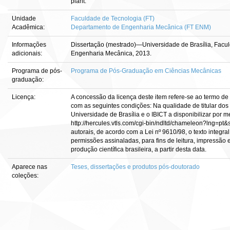
plant.
Unidade
Faculdade de Tecnologia (FT)
Acadêmica:
Departamento de Engenharia Mecânica (FT ENM)
Informações
Dissertação (mestrado)—Universidade de Brasília, Facu
adicionais:
Engenharia Mecânica, 2013.
Programa de pós-
Programa de Pós-Graduação em Ciências Mecânicas
graduação:
Licença:
A concessão da licença deste item refere-se ao termo de
com as seguintes condições: Na qualidade de titular dos d
Universidade de Brasília e o IBICT a disponibilizar por m
http://hercules.vtls.com/cgi-bin/ndltd/chameleon?lng=pt&
autorais, de acordo com a Lei nº 9610/98, o texto integra
permissões assinaladas, para fins de leitura, impressão 
produção científica brasileira, a partir desta data.
Aparece nas
Teses, dissertações e produtos pós-doutorado
coleções: