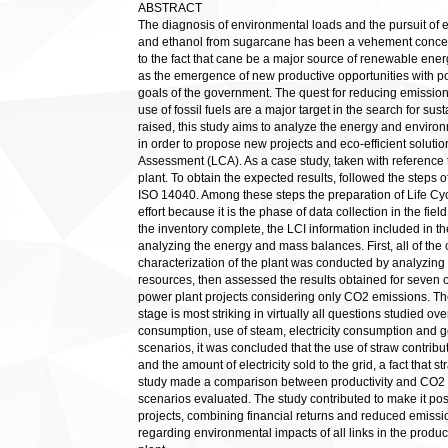
ABSTRACT
The diagnosis of environmental loads and the pursuit of e
and ethanol from sugarcane has been a vehement concern
to the fact that cane be a major source of renewable energy 
as the emergence of new productive opportunities with pot
goals of the government. The quest for reducing emissi
use of fossil fuels are a major target in the search for sust
raised, this study aims to analyze the energy and enviro
in order to propose new projects and eco-efficient soluti
Assessment (LCA). As a case study, taken with reference 
plant. To obtain the expected results, followed the step
ISO 14040. Among these steps the preparation of Life C
effort because it is the phase of data collection in the fiel
the inventory complete, the LCI information included in 
analyzing the energy and mass balances. First, all of the
characterization of the plant was conducted by analyzing
resources, then assessed the results obtained for seven o
power plant projects considering only CO2 emissions. Th
stage is most striking in virtually all questions studied ov
consumption, use of steam, electricity consumption and 
scenarios, it was concluded that the use of straw contribu
and the amount of electricity sold to the grid, a fact that 
study made a comparison between productivity and CO2 ba
scenarios evaluated. The study contributed to make it poss
projects, combining financial returns and reduced emissio
regarding environmental impacts of all links in the product