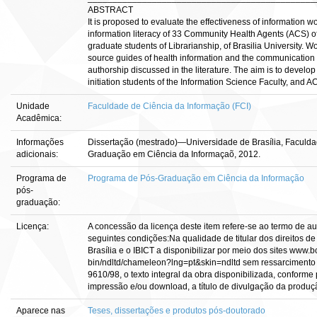
ABSTRACT
It is proposed to evaluate the effectiveness of information
information literacy of 33 Community Health Agents (ACS) o
graduate students of Librarianship, of Brasilia University. W
source guides of health information and the communication 
authorship discussed in the literature. The aim is to develop s
initiation students of the Information Science Faculty, and A
Unidade
Faculdade de Ciência da Informação (FCI)
Acadêmica:
Informações
Dissertação (mestrado)—Universidade de Brasília, Faculd
adicionais:
Graduação em Ciência da Informaçaõ, 2012.
Programa de
Programa de Pós-Graduação em Ciência da Informação
pós-
graduação:
Licença:
A concessão da licença deste item refere-se ao termo de a
seguintes condições:Na qualidade de titular dos direitos de
Brasília e o IBICT a disponibilizar por meio dos sites www.bce
bin/ndltd/chameleon?lng=pt&skin=ndltd sem ressarcimento d
9610/98, o texto integral da obra disponibilizada, conforme 
impressão e/ou download, a título de divulgação da produção c
Aparece nas
Teses, dissertações e produtos pós-doutorado