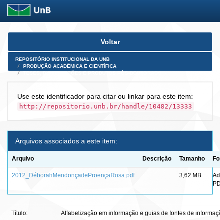
Skip
Voltar
navigation
REPOSITÓRIO INSTITUCIONAL DA UNB
PRODUÇÃO ACADÊMICA E CIENTÍFICA
TESES, DISSERTAÇÕES E PRODUTOS PÓS-DOUTORADO
Use este identificador para citar ou linkar para este item:
http://repositorio.unb.br/handle/10482/13333
Arquivos associados a este item:
Arquivo
Descrição
Tamanho
Fo
2012_DéborahMendonçadeProençaRosa.pdf
3,62 MB
Ad
P
Título:
Alfabetização em informação e guias de fontes de informaç