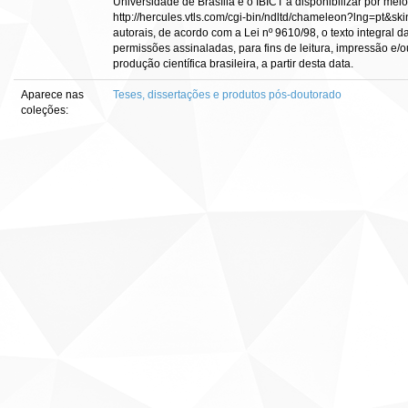
Universidade de Brasília e o IBICT a disponibilizar por meio
http://hercules.vtls.com/cgi-bin/ndltd/chameleon?lng=pt&sk
autorais, de acordo com a Lei nº 9610/98, o texto integral 
permissões assinaladas, para fins de leitura, impressão e/o
produção científica brasileira, a partir desta data.
Aparece nas
Teses, dissertações e produtos pós-doutorado
coleções: