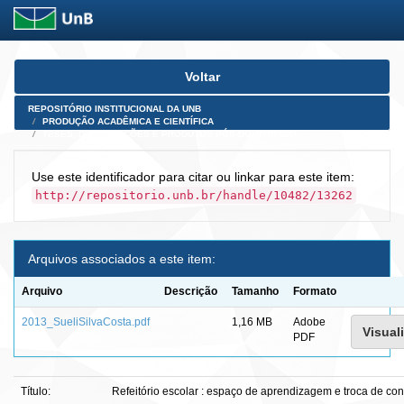
Skip
Voltar
navigation
REPOSITÓRIO INSTITUCIONAL DA UNB
PRODUÇÃO ACADÊMICA E CIENTÍFICA
TESES, DISSERTAÇÕES E PRODUTOS PÓS-DOUTORADO
Use este identificador para citar ou linkar para este item:
http://repositorio.unb.br/handle/10482/13262
Arquivos associados a este item:
Arquivo
Descrição
Tamanho
Formato
2013_SueliSilvaCosta.pdf
1,16 MB
Adobe
Visuali
PDF
Título:
Refeitório escolar : espaço de aprendizagem e troca de c