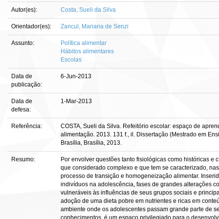
Autor(es):
Costa, Sueli da Silva
Orientador(es):
Zancul, Mariana de Senzi
Assunto:
Política alimentar
Hábitos alimentares
Escolas
Data de
6-Jun-2013
publicação:
Data de
1-Mar-2013
defesa:
Referência:
COSTA, Sueli da Silva. Refeitório escolar: espaço de apre
alimentação. 2013. 131 f., il. Dissertação (Mestrado em E
Brasília, Brasília, 2013.
Resumo:
Por envolver questões tanto fisiológicas como históricas e 
que considerado complexo e que tem se caracterizado, nas
processo de transição e homogeneização alimentar. Inseri
indivíduos na adolescência, fases de grandes alterações co
vulneráveis às influências de seus grupos sociais e princip
adoção de uma dieta pobre em nutrientes e ricas em conteúd
ambiente onde os adolescentes passam grande parte de seu
conhecimentos, é um espaço privilegiado para o desenvol