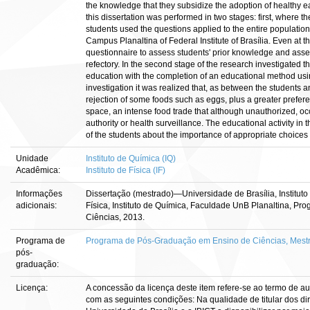
the knowledge that they subsidize the adoption of healthy e
this dissertation was performed in two stages: first, where t
students used the questions applied to the entire population
Campus Planaltina of Federal Institute of Brasília. Even at 
questionnaire to assess students' prior knowledge and asse
refectory. In the second stage of the research investigated th
education with the completion of an educational method usin
investigation it was realized that, as between the students an
rejection of some foods such as eggs, plus a greater prefere
space, an intense food trade that although unauthorized, occ
authority or health surveillance. The educational activity in 
of the students about the importance of appropriate choices 
Unidade
Instituto de Química (IQ)
Acadêmica:
Instituto de Física (IF)
Informações
Dissertação (mestrado)—Universidade de Brasília, Instituto 
adicionais:
Física, Instituto de Química, Faculdade UnB Planaltina, 
Ciências, 2013.
Programa de
Programa de Pós-Graduação em Ensino de Ciências, Mestra
pós-
graduação:
Licença:
A concessão da licença deste item refere-se ao termo de a
com as seguintes condições: Na qualidade de titular dos dir