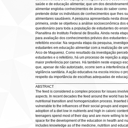
saúde e de educação alimentar, que um dos desdobramento
alimentar engloba conhecimentos de áreas do saber como 
pretende dotar os indivíduos de conhecimentos que lhes s
alimentares saudáveis. A pesquisa apresentada nesta disse
primeira, onde se objetivou a análise socioeconômica dos e
questionário para toda a população de estudantes do ens
Planaltina do Instituto Federal de Brasília. Ainda nesta et
para avaliação dos conhecimentos prévios dos estudantes 
refeitório escolar. Na segunda etapa da pesquisa, investi
estudantes em educação alimentar com a realização de um
Arco de Maguerez. Como resultado da investigação percebe
estudantes e o refeitório, há um processo de rejeição a a
maior preferência por carnes. Há também neste espaço esc
que, apesar de não autorizado, ocorre sem a interferência
vigilância sanitária. A ação educativa na escola iniciou o p
respeito da importância de escolhas adequadas de educaç
______________________________________________
ABSTRACT
The feed is considered a complex process for issues involvin
aspects. In recent decades the feed around the world has b
nutritional transition and homogenization process. Inserted 
vulnerable to the influences of their social groups and espec
adoption of a diet low in nutrients and high in caloric cont
teenagers spend most of their day and are more willing to le
space for the development of the education in health and nu
includes knowledge as of the medicine, nutrition and educat